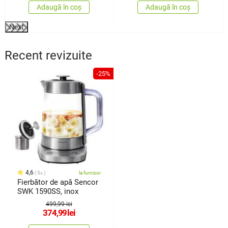
Adaugă în coș
Adaugă în coș
Next
Recent revizuite
-25%
4,6
5x
la furnizor
Fierbător de apă Sencor
SWK 1590SS, inox
499,99 lei
374,99
lei