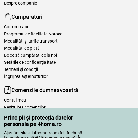
Despre companie
Cumpărături
Cum comand
Programul de fidelitate Norocei
Modalităţi şi tarife transport
Modalităţi de plată
De ce să cumpăraţi de la noi
Setările de confidențialitate
Termeni şi condiţii
Îngrijirea așternuturilor
Comenzile dumneavoastră
Contul meu
Revizuirea comenzilor
Reclamaţii
Principii și protecția datelor
Retragere de la contract
personale pe 4home.ro
Regulile de procesare a recenziilor
Ajustăm site-ul 4home.ro astfel, încât să
fie conform activității dumneavoastră. În