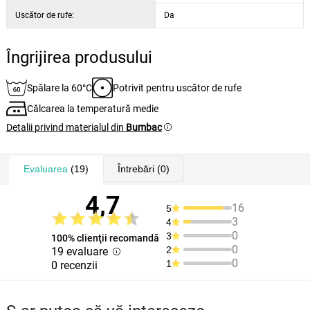
Uscător de rufe:
Da
Îngrijirea produsului
Spălare la 60°C
Potrivit pentru uscător de rufe
Călcarea la temperatură medie
Detalii privind materialul din
Bumbac
Evaluarea
(19)
Întrebări
(0)
4,7
16
5
3
4
0
3
100% clienţii recomandă
0
2
19 evaluare
0
1
0 recenzii