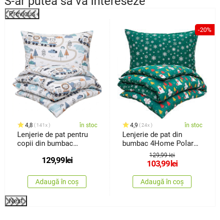
S-ar putea să vă intereseze
Previous
%
-20%
4,8
în stoc
4,9
în stoc
141x
24x
Lenjerie de pat pentru
Lenjerie de pat din
copii din bumbac
bumbac 4Home Polar
4Home Happy train, 140
Bear, 140 x200 cm, 70 x
129,99 lei
129,99
lei
x 200 cm, 70 x 90 cm
90 cm
103,99
lei
Adaugă în coș
Adaugă în coș
Next