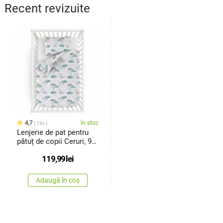
Recent revizuite
4,7
în stoc
19x
Lenjerie de pat pentru
pătuț de copii Ceruri, 90
x 135 cm, 45 x 60 cm
119,99
lei
Adaugă în coș