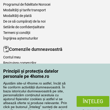
Programul de fidelitate Norocei
Modalităţi şi tarife transport
Modalităţi de plată
De ce să cumpăraţi de la noi
Setările de confidențialitate
Termeni şi condiţii
Îngrijirea așternuturilor
Comenzile dumneavoastră
Contul meu
Revizuirea comenzilor
Reclamaţii
Principii și protecția datelor
Retragere de la contract
personale pe 4home.ro
Regulile de procesare a recenziilor
Ajustăm site-ul 4home.ro astfel, încât să
fie conform activității dumneavoastră. În
baza istoricului dumneavoastră pe site,
Metode de transport
personalizăm conținutul acestuia cu
ajutorul fișierelor cookies și astfel vi se
ÎNŢELEG
afisează oferte si produse relevante. Prin
click pe butonul „Înteleg“ sunteți de acord