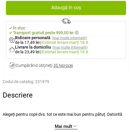
Adaugă în coș
În stoc
Transport gratuit peste 999,00 lei
Ridicare personală
(mai multe informații)
de la 17,49 lei
|
Estimat livrare
marți 18.8.
Livrare la domiciliu
(mai multe informații)
de la 23,49 lei
|
Estimat livrare
marți 18.8.
Cumpărând obţineţi
35 Norocei
Codul de catalog:
231979
Descriere
Alegeți pentru copii dvs. tot ce este mai bun pentru pătuț. Datorită
lenjeriei de pat drăguțe pentru copii chiar și cei mai mici vor fi purtați în
Mai mult
lumea basmelor, a indienilor sau animalelor. Materialul ales cu atenție