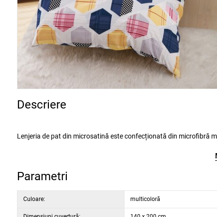
Descriere
Lenjeria de pat din microsatină este confecționată din microfibră moale și periată, cu o suprafață fină și catifelată, foarte plăcută la atingere.
Materialul este ușor și aerisit, potrivit nu numai pentru nopțile calde de vară. Lenjeria de pat este ușor de întreținut, potrivită pentru persoanele
care suferă de alergii și nu trebuie călcată.
Fiecare husă din setul de 3 piese este prevăzută cu o închidere practică cu fermoar. Lenjeria de pat are o capacitate excelentă de evaporare a
Parametri
umidității, pe care o veți aprecia chiar și după spălare
Setul conține:
Culoare:
multicoloră
· 1x față de pernă 70 x 90 cm
Dimensiuni cuvertură:
140 x 200 cm