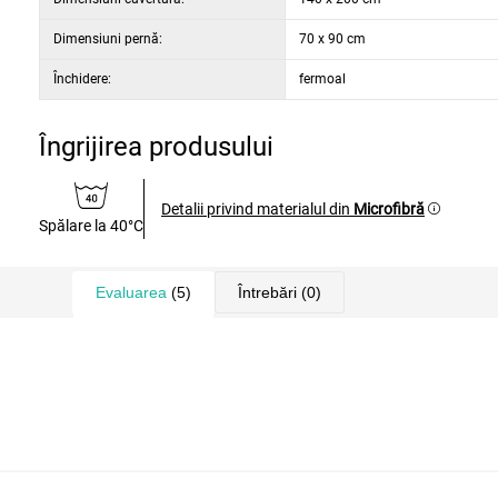
· 1x față de pernă 40 x 40 cm
· 1x cearșaf de pilotă 140 x 200 cm
Dimensiuni pernă:
70 x 90 cm
Închidere:
fermoal
Îngrijirea produsului
Detalii privind materialul din
Microfibră
Spălare la 40°C
Evaluarea
(5)
Întrebări
(0)