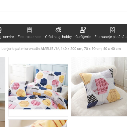
i servire
Electrocasnice
Grădina şi hobby
Curățenie
Frumuseţe şi sănăt
Lenjerie pat micro-satin AMELIE /6/, 140 x 200 cm, 70 x 90 cm, 40 x 40 cm