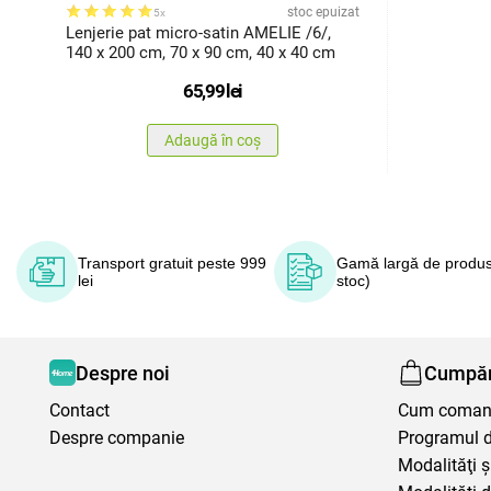
stoc epuizat
5x
Lenjerie pat micro-satin AMELIE /6/,
140 x 200 cm, 70 x 90 cm, 40 x 40 cm
65,99
lei
Adaugă în coș
Transport gratuit peste 999
Gamă largă de produs
lei
stoc)
Despre noi
Cumpăr
Contact
Cum coma
Despre companie
Programul de
Modalităţi ş