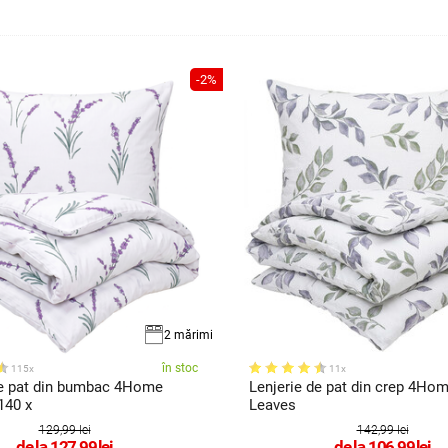
-2%
2 mărimi
în stoc
115x
11x
de pat din bumbac 4Home
Lenjerie de pat din crep 4Hom
140 x
Leaves
129,99 lei
142,99 lei
de la
127,99
lei
de la
106,99
lei