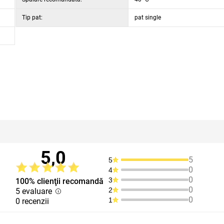
Tip pat:
pat single
5,0
5
5
0
4
0
3
100% clienţii recomandă
0
2
5 evaluare
0
1
0 recenzii