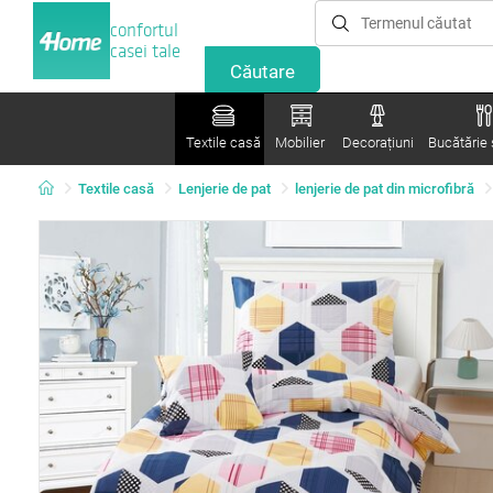
confortul
casei tale
Textile casă
Mobilier
Decorațiuni
Bucătărie ș
Textile casă
Lenjerie de pat
lenjerie de pat din microfibră