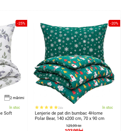
-25%
-20%
2 mărimi
în stoc
în stoc
24x
e Soft
Lenjerie de pat din bumbac 4Home
L
Polar Bear, 140 x200 cm, 70 x 90 cm
4
129,99 lei
103,99
lei