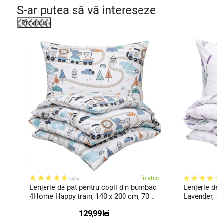
S-ar putea să vă intereseze
Previous
ărimi
oc
în stoc
141x
Lenjerie de pat pentru copii din bumbac
Lenjerie 
4Home Happy train, 140 x 200 cm, 70 x
Lavender, 
90 cm
129,99
lei