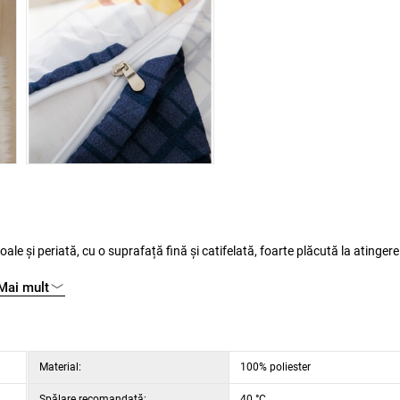
Mai mult
, când se va usca rapid.
Material:
100% poliester
Spălare recomandată:
40 °C