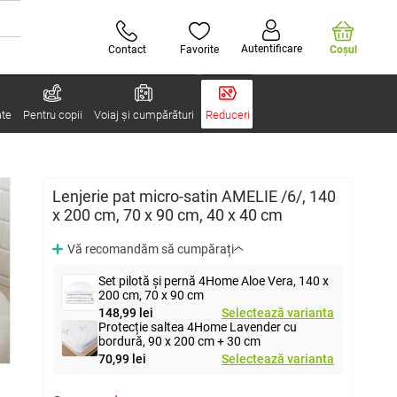
Autentificare
Contact
Favorite
Coşul
ate
Pentru copii
Voiaj și cumpărături
Reduceri
Lenjerie pat micro-satin AMELIE /6/, 140
x 200 cm, 70 x 90 cm, 40 x 40 cm
Vă recomandăm să cumpărați
Set pilotă și pernă 4Home Aloe Vera, 140 x
200 cm, 70 x 90 cm
148,99 lei
Selectează varianta
Protecție saltea 4Home Lavender cu
bordură, 90 x 200 cm + 30 cm
70,99 lei
Selectează varianta