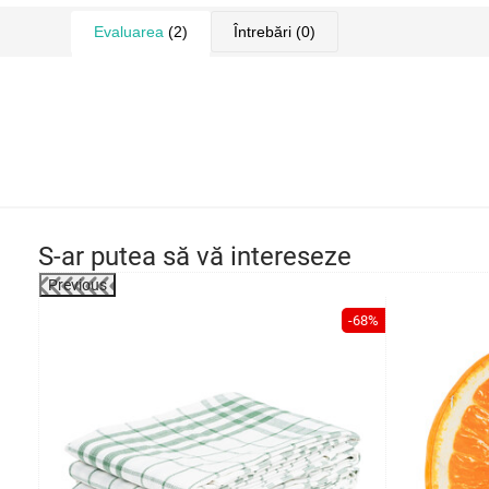
Evaluarea
(2)
Întrebări
(0)
S-ar putea să vă intereseze
Previous
-51%
-68%