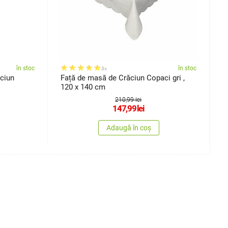
în stoc
în stoc
3x
ciun
Față de masă de Crăciun Copaci gri ,
F
120 x 140 cm
z
210,99 lei
147,99
lei
Adaugă în coș