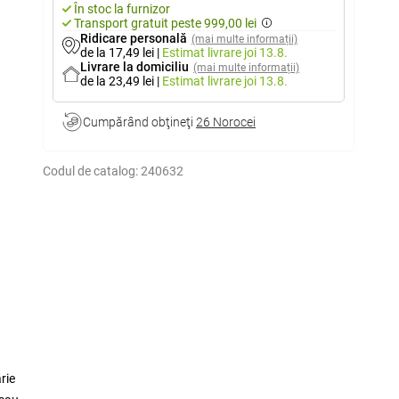
În stoc la furnizor
Transport gratuit peste 999,00 lei
Ridicare personală
(mai multe informații)
de la 17,49 lei
|
Estimat livrare
joi 13.8.
Livrare la domiciliu
(mai multe informații)
de la 23,49 lei
|
Estimat livrare
joi 13.8.
Cumpărând obţineţi
26 Norocei
Codul de catalog:
240632
rie