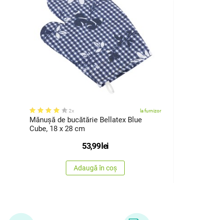
2x
la furnizor
Mănușă de bucătărie Bellatex Blue
Cube, 18 x 28 cm
53,99
lei
Adaugă în coș