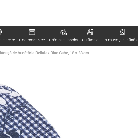
i servire
Electrocasnice
Grădina şi hobby
Curățenie
Frumuseţe şi sănăt
ănușă de bucătărie Bellatex Blue Cube, 18 x 28 cm