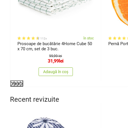
oc
în stoc
112x
18
Prosoape de bucătărie 4Home Cube 50
Pernă Por
x 70 cm, set de 3 buc.
99,99 lei
31,99
lei
Adaugă în coș
Next
Recent revizuite