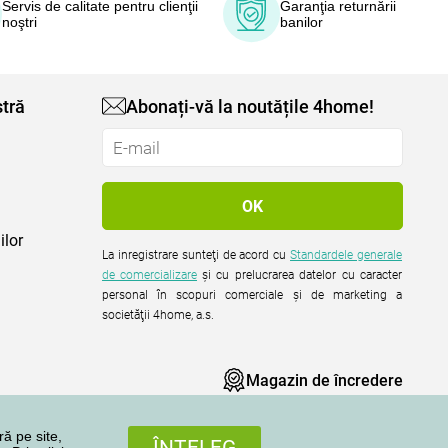
Servis de calitate pentru clienţii
Garanţia returnării
noştri
banilor
tră
Abonați-vă la noutățile 4home!
ilor
La inregistrare sunteţi de acord cu
Standardele generale
de comercializare
şi cu prelucrarea datelor cu caracter
personal în scopuri comerciale şi de marketing a
societăţii 4home, a.s.
Magazin de încredere
ră pe site,
ÎNŢELEG