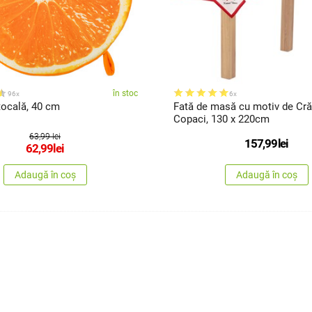
în stoc
96x
6x
tocală, 40 cm
Fată de masă cu motiv de Cră
Copaci, 130 x 220cm
63,99 lei
157,99
lei
62,99
lei
Adaugă în coș
Adaugă în coș