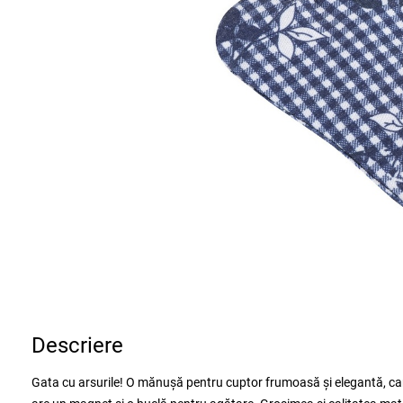
Descriere
Gata cu arsurile! O mănușă pentru cuptor frumoasă și elegantă, care