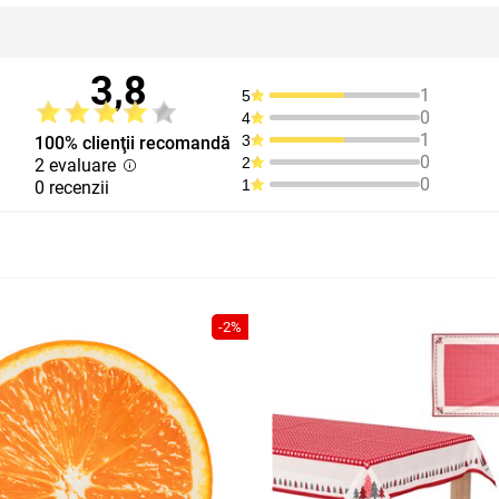
3,8
1
5
0
4
1
3
100% clienţii recomandă
0
2
2 evaluare
0
1
0 recenzii
-2%