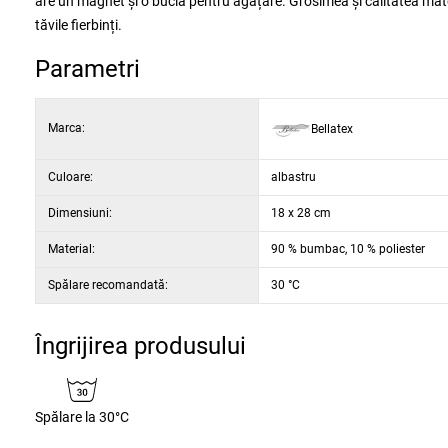
are un magnet și o buclă pentru agățare. Grosimea și calitatea mater
tăvile fierbinți.
Parametri
Marca:
Bellatex
Culoare:
albastru
Dimensiuni:
18 x 28 cm
Material:
90 % bumbac, 10 % poliester
Spălare recomandată:
30 °C
Îngrijirea produsului
Spălare la 30°C