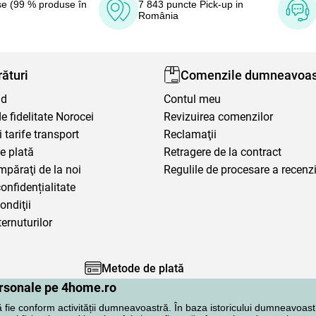
e (99 % produse în
7 843 puncte Pick-up in
România
ături
Comenzile dumneavoas
nd
Contul meu
 fidelitate Norocei
Revizuirea comenzilor
i tarife transport
Reclamaţii
e plată
Retragere de la contract
mpăraţi de la noi
Regulile de procesare a recenzi
confidențialitate
ondiţii
ternuturilor
Metode de plată
personale pe 4home.ro
ă fie conform activității dumneavoastră. În baza istoricului dumneavoast