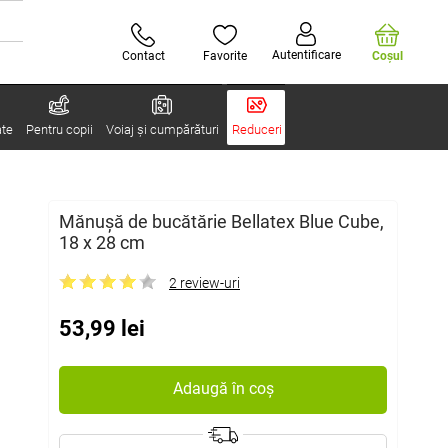
Autentificare
Contact
Favorite
Coşul
ate
Pentru copii
Voiaj și cumpărături
Reduceri
Mănușă de bucătărie Bellatex Blue Cube,
18 x 28 cm
2 review-uri
53,99 lei
Adaugă în coș