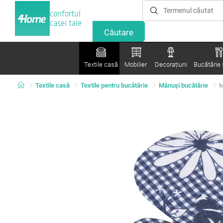
confortul
casei tale
Textile casă
Mobilier
Decorațiuni
Bucătărie ș
Textile casă
Textile pentru bucătărie
Mânuşi bucătărie
M