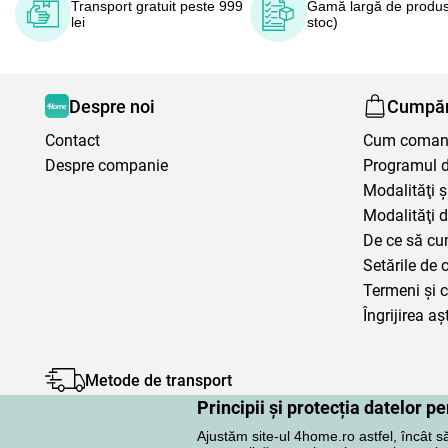
Transport gratuit peste 999
Gamă largă de produs
lei
stoc)
Despre noi
Cumpăr
Contact
Cum coma
Despre companie
Programul de
Modalităţi ş
Modalităţi d
De ce să cu
Setările de 
Termeni şi c
Îngrijirea aș
Metode de transport
Principii și protecția datelor 
Ajustăm site-ul 4home.ro astfel, încât s