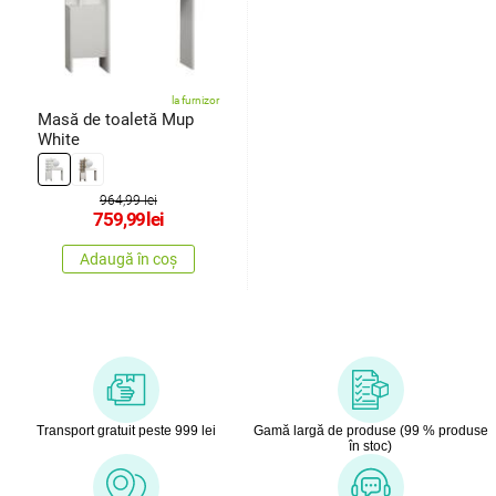
la furnizor
Masă de toaletă Mup
White
964,99 lei
759,99
lei
Adaugă în coș
Transport gratuit peste 999 lei
Gamă largă de produse (99 % produse
în stoc)