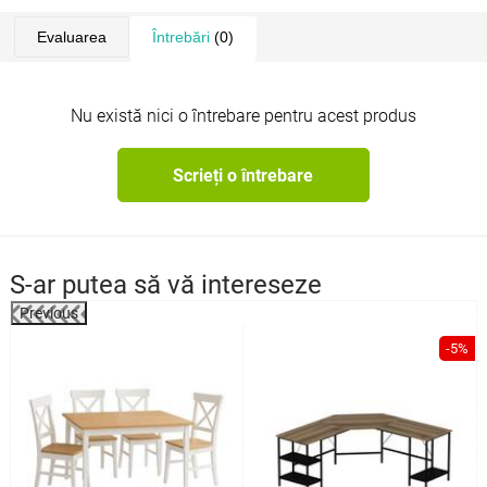
Evaluarea
Întrebări
(0)
Nu există nici o întrebare pentru acest produs
Scrieți o întrebare
S-ar putea să vă intereseze
Previous
-5%