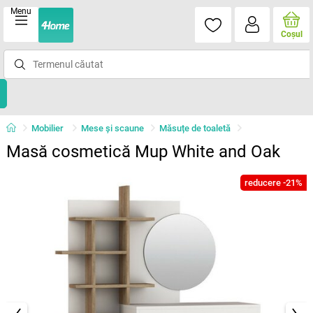
Menu
Coşul
Mobilier
Mese şi scaune
Măsuțe de toaletă
Masă cosmetică Mup White and Oak
reducere -21%