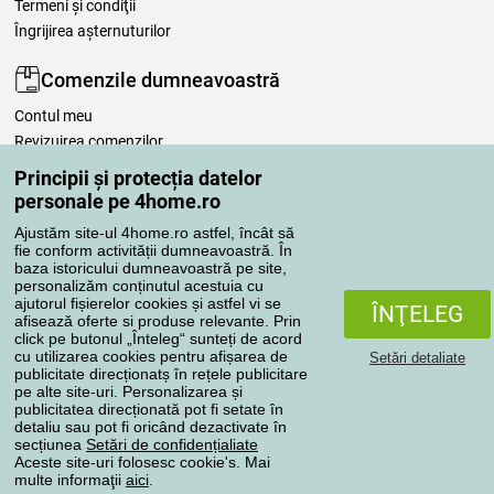
Termeni şi condiţii
Îngrijirea așternuturilor
Comenzile dumneavoastră
Contul meu
Revizuirea comenzilor
Reclamaţii
Principii și protecția datelor
Retragere de la contract
personale pe 4home.ro
Regulile de procesare a recenziilor
Ajustăm site-ul 4home.ro astfel, încât să
fie conform activității dumneavoastră. În
baza istoricului dumneavoastră pe site,
Metode de transport
personalizăm conținutul acestuia cu
ajutorul fișierelor cookies și astfel vi se
ÎNŢELEG
afisează oferte si produse relevante. Prin
click pe butonul „Înteleg“ sunteți de acord
Metode de plată
cu utilizarea cookies pentru afișarea de
Setări detaliate
publicitate direcționatș în rețele publicitare
pe alte site-uri. Personalizarea și
publicitatea direcționată pot fi setate în
detaliu sau pot fi oricând dezactivate în
Magazin de încredere
secțiunea
Setări de confidențialiate
Aceste site-uri folosesc cookie's. Mai
multe informaţii
aici
.