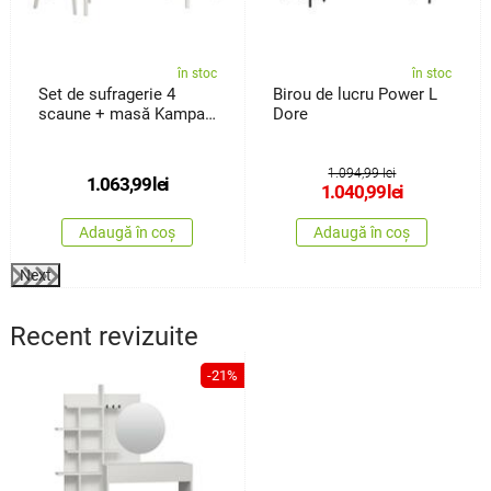
în stoc
în stoc
Set de sufragerie 4
Birou de lucru Power L
scaune + masă Kampali,
Dore
alb
1.094,99 lei
1.063,99
lei
1.040,99
lei
Adaugă în coș
Adaugă în coș
Next
Recent revizuite
-21%