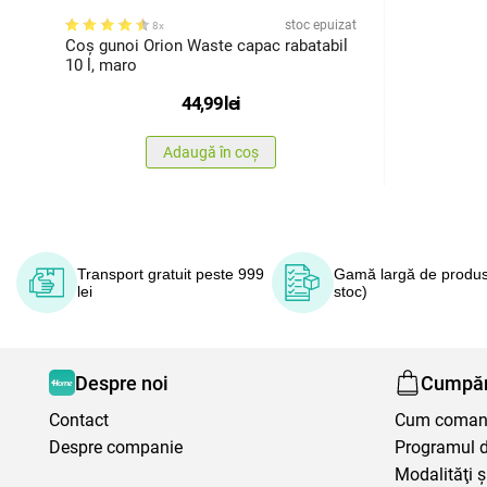
stoc epuizat
8x
Coș gunoi Orion Waste capac rabatabil
10 l, maro
44,99
lei
Adaugă în coș
Transport gratuit peste 999
Gamă largă de produs
lei
stoc)
Despre noi
Cumpăr
Contact
Cum coma
Despre companie
Programul de
Modalităţi ş