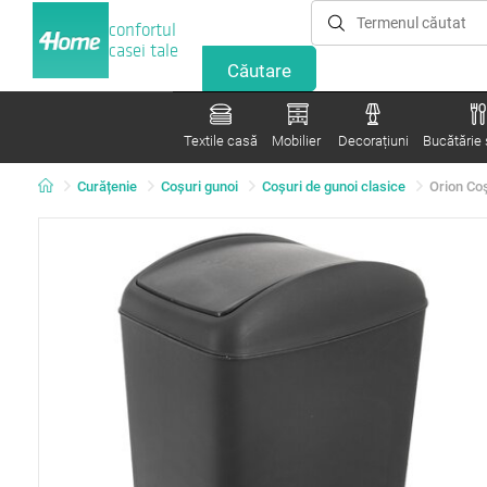
confortul
casei tale
Textile casă
Mobilier
Decorațiuni
Bucătărie ș
Curățenie
Coşuri gunoi
Coşuri de gunoi clasice
Orion Coș