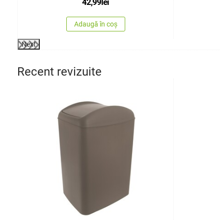
42,99
lei
Adaugă în coș
Next
Recent revizuite