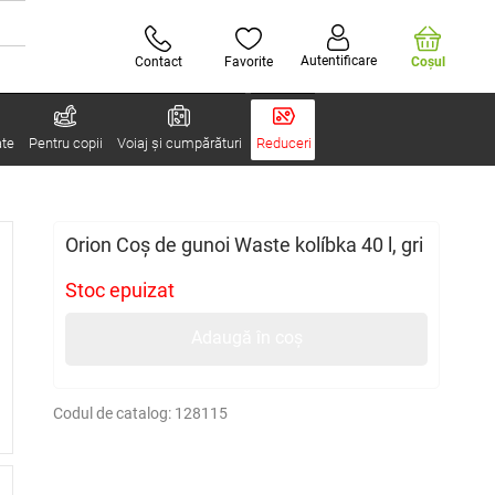
Autentificare
Contact
Favorite
Coşul
ate
Pentru copii
Voiaj și cumpărături
Reduceri
Orion Coș de gunoi Waste kolíbka 40 l, gri
Stoc epuizat
Adaugă în coș
Codul de catalog:
128115