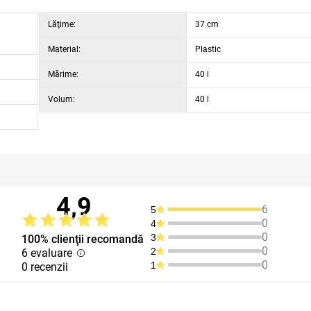
Lăţime:
37 cm
Material:
Plastic
Mărime:
40 l
Volum:
40 l
4,9
6
5
0
4
0
3
100% clienţii recomandă
0
2
6 evaluare
0
1
0 recenzii