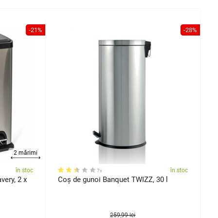
-21%
-28%
2 mărimi
în stoc
în stoc
7x
very, 2 x
Coș de gunoi Banquet TWIZZ, 30 l
C
M
259,99 lei