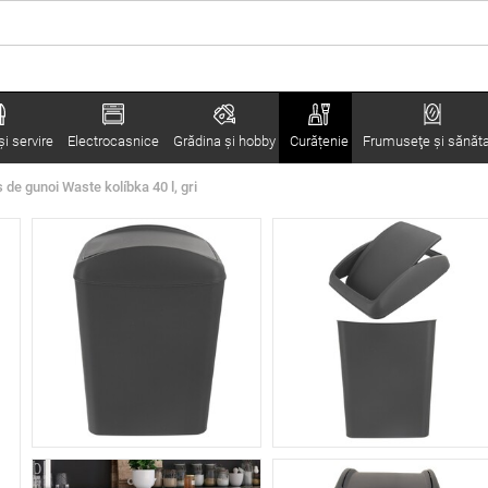
i servire
Electrocasnice
Grădina şi hobby
Curățenie
Frumuseţe şi sănăt
 de gunoi Waste kolíbka 40 l, gri