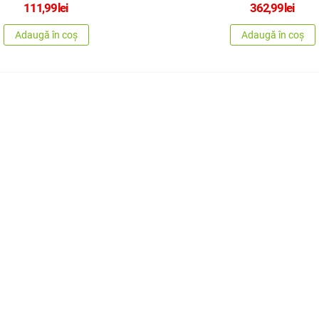
111,99
lei
362,99
lei
Adaugă în coș
Adaugă în coș