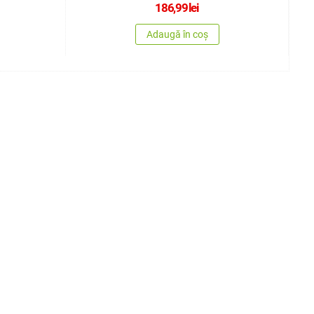
186,99
lei
Adaugă în coș