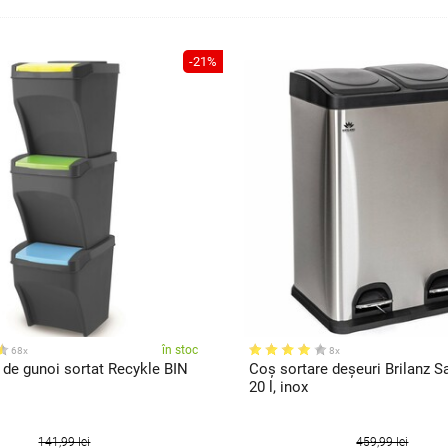
-21%
în stoc
68x
8x
 de gunoi sortat Recykle BIN
Coș sortare deșeuri Brilanz Sa
20 l, inox
141,99 lei
459,99 lei