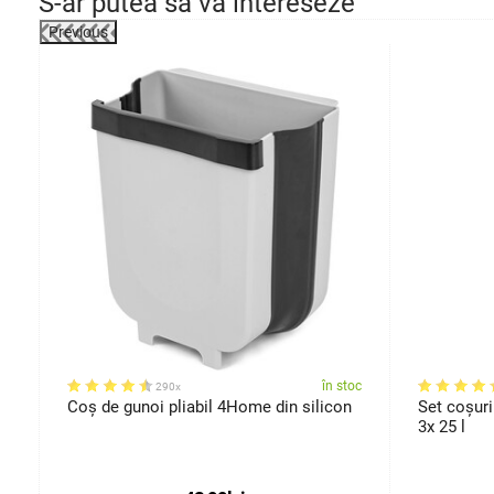
S-ar putea să vă intereseze
Previous
oc
în stoc
290x
Coș de gunoi pliabil 4Home din silicon
Set coșuri
3x 25 l