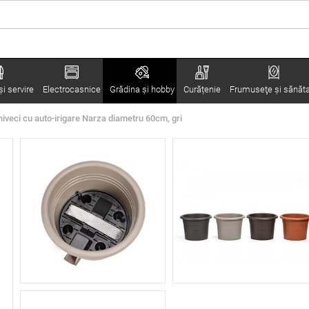
i servire
Electrocasnice
Grădina şi hobby
Curățenie
Frumuseţe şi sănăt
hiveci cu auto-irigare Narza diametru 60cm, gri