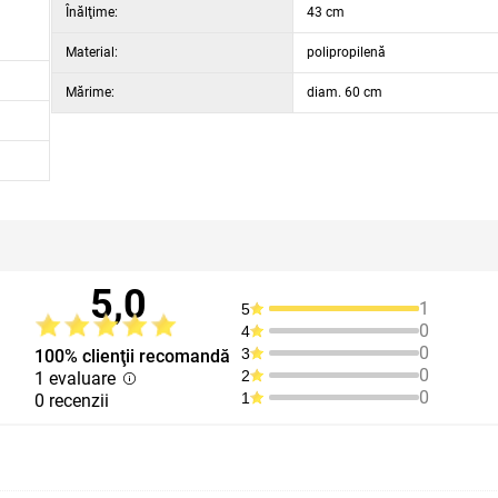
Înălţime:
43 cm
Material:
polipropilenă
Mărime:
diam. 60 cm
5,0
1
5
0
4
0
3
100% clienţii recomandă
0
2
1 evaluare
0
1
0 recenzii