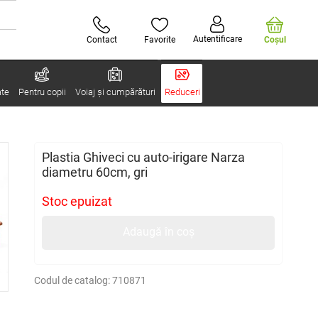
Autentificare
Contact
Favorite
Coşul
ate
Pentru copii
Voiaj și cumpărături
Reduceri
Plastia Ghiveci cu auto-irigare Narza
diametru 60cm, gri
Stoc epuizat
Adaugă în coș
Codul de catalog:
710871