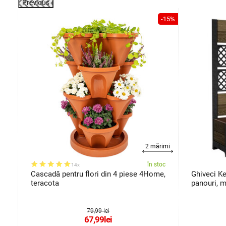
Previous
-15%
rimi
2 mărimi
oc
în stoc
14x
Cascadă pentru flori din 4 piese 4Home,
Ghiveci Ke
teracota
panouri, 
79,99 lei
67,99
lei