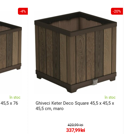
-4%
-20%
în stoc
în stoc
45,5 x 76
Ghiveci Keter Deco Square 45,5 x 45,5 x
G
45,5 cm, maro
420,99 lei
337,99
lei