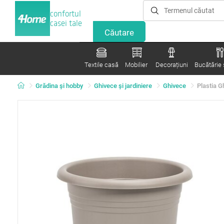
confortul
casei tale
Textile casă
Mobilier
Decorațiuni
Bucătărie ș
Grădina şi hobby
Ghivece și jardiniere
Ghivece
Plastia G