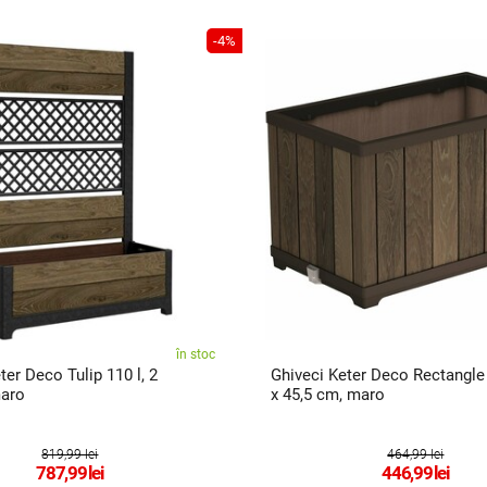
-4%
în stoc
ter Deco Tulip 110 l, 2
Ghiveci Keter Deco Rectangle 
maro
x 45,5 cm, maro
819,99 lei
464,99 lei
787,99
lei
446,99
lei