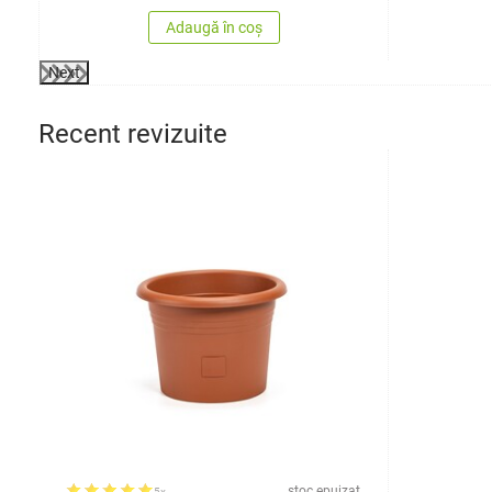
Adaugă în coș
Next
Recent revizuite
stoc epuizat
5x