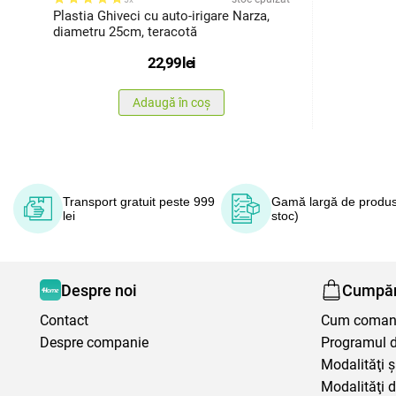
Plastia Ghiveci cu auto-irigare Narza,
diametru 25cm, teracotă
22,99
lei
Adaugă în coș
Transport gratuit peste 999
Gamă largă de produs
lei
stoc)
Despre noi
Cumpăr
Contact
Cum coma
Despre companie
Programul de
Modalităţi ş
Modalităţi d