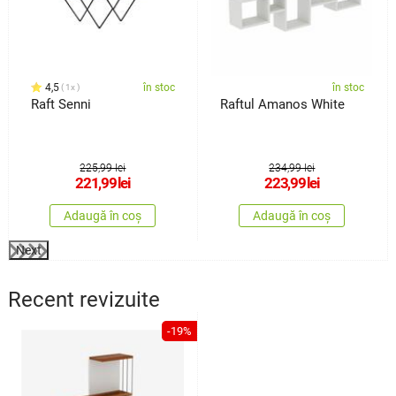
4,5
în stoc
în stoc
1x
Raft Senni
Raftul Amanos White
225,99 lei
234,99 lei
221,99
lei
223,99
lei
Adaugă în coș
Adaugă în coș
Next
Recent revizuite
-19%