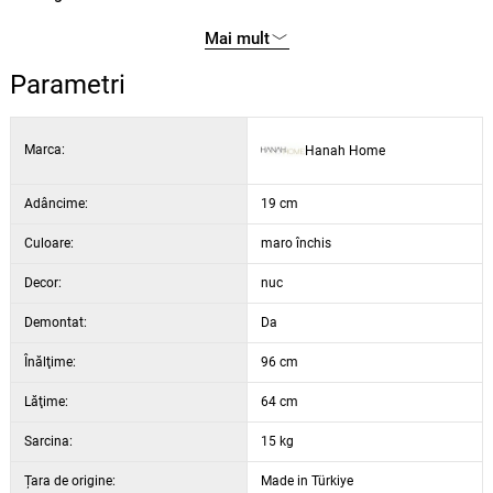
culoare / decor:
nuc
Mai mult
lățime:
64 cm
înălțime:
96 cm
Parametri
adâncime:
19 cm
lățimea raftului mic:
34 cm
Marca:
Hanah Home
înălțimea unui raft:
29 cm
Adâncime:
19 cm
Culoare:
maro închis
Decor:
nuc
Demontat:
Da
Înălţime:
96 cm
Lăţime:
64 cm
Sarcina:
15 kg
Țara de origine:
Made in Türkiye