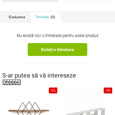
Evaluarea
Întrebări
(0)
Nu există nici o întrebare pentru acest produs
Scrieți o întrebare
S-ar putea să vă intereseze
Previous
%
-2%
-5%