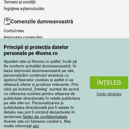
Termeni şi condiţii
Îngrijirea așternuturilor
Comenzile dumneavoastră
Contul meu
Revizuirea comenzilor
Reclamaţii
Principii și protecția datelor
Retragere de la contract
personale pe 4home.ro
Regulile de procesare a recenziilor
Ajustăm site-ul 4home.ro astfel, încât să
fie conform activității dumneavoastră. În
baza istoricului dumneavoastră pe site,
Metode de transport
personalizăm conținutul acestuia cu
ajutorul fișierelor cookies și astfel vi se
ÎNŢELEG
afisează oferte si produse relevante. Prin
click pe butonul „Înteleg“ sunteți de acord
Metode de plată
cu utilizarea cookies pentru afișarea de
Setări detaliate
publicitate direcționatș în rețele publicitare
pe alte site-uri. Personalizarea și
publicitatea direcționată pot fi setate în
detaliu sau pot fi oricând dezactivate în
Magazin de încredere
secțiunea
Setări de confidențialiate
Aceste site-uri folosesc cookie's. Mai
multe informaţii
aici
.