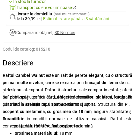
În stoc la furnizor
Transport colete voluminoase
Livrare la domiciliu
(mai multe informații)
de la 39,99 lei
|
Estimat livrare
până la 3 săptămâni
Cumpărând obţineţi
30 Norocei
Codul de catalog:
815218
Descriere
Raftul Cambel Walnut
este
un raft de perete elegant
,
cu o structură
pe mai multe niveluri
, care se remarcă prin
finisajul din lemn de nuc
și designul atemporal. Datorită structurii sale compartimentate, oferă
suficient spațiu pentru
Se potrivește perfect în
cărți, obiecte decorative, plante și fotografii
sufragerie, dormitor și birou
, unde va
,
păstrând în același timp un aspect aerisit și ușor.
contribui la crearea unui spațiu ordonat și stilat. Structura din
PAL
acoperit cu melamină, cu grosimea de 18 mm
, asigură stabilitate și
durabilitate în condiții normale de utilizare casnică. Raftul este
Parametri:
conceput pentru
material:
100% PAL acoperit cu melamină
montare fixă pe perete
.
grosimea materialului:
18 mm