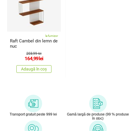
la furnizor
Raft Cambel din lemn de
nuc
203,99 lei
164,99
lei
Adaugă în coș
Transport gratuit peste 999 lei
Gamă largă de produse (99 % produse
în stoc)