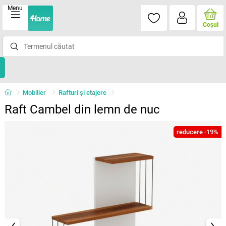
Menu
Coşul
Mobilier
Rafturi şi etajere
Raft Cambel din lemn de nuc
reducere -19%