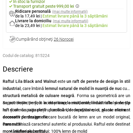
În stoc la furnizor
Transport gratuit peste 999,00 lei
Ridicare personală
(mai multe informații)
de la 17,49 lei
|
Estimat livrare
până la 3 săptămâni
Livrare la domiciliu
(mai multe informații)
de la 23,49 lei
|
Estimat livrare
până la 3 săptămâni
Cumpărând obţineţi
26 Norocei
Codul de catalog:
815224
Descriere
Raftul Lila Black and Walnut
este
un raft de perete de design în stil
industrial
, care îmbină
lemnul natural de molid în nuanță de nuc
cu
o
structură metalică de culoare neagră
. Forma sa geometrică are un
aspect distinctiv și, în același timp, aerisit, astfel încât raftul servește
Se potrivește perfect în
interioarele moderne, industriale și de tip
nu doar ca suprafață practică de depozitare, ci și ca
loft
și oferă spațiu pentru
lumânări, decorațiuni mici, plante mici sau
element
decorativ pentru perete
accesorii de design
. Fiecare bucată de lemn are un model original,
.
care subliniază caracterul autentic al produsului. Raftul este destinat
Parametri:
montării fixe pe perete
materialul raftului:
.
100% lemn de molid