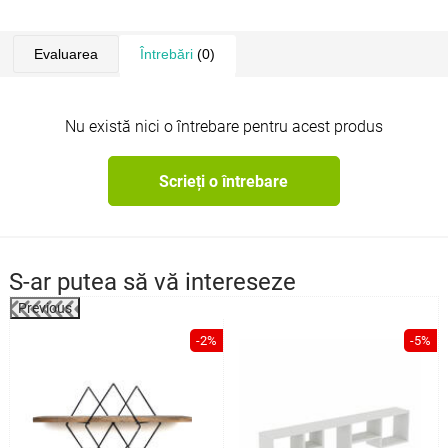
Evaluarea
Întrebări
(0)
Nu există nici o întrebare pentru acest produs
Scrieți o întrebare
S-ar putea să vă intereseze
Previous
%
-2%
-5%