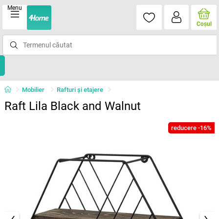
Menu
Coşul
Mobilier
Rafturi şi etajere
Raft Lila Black and Walnut
reducere -16%