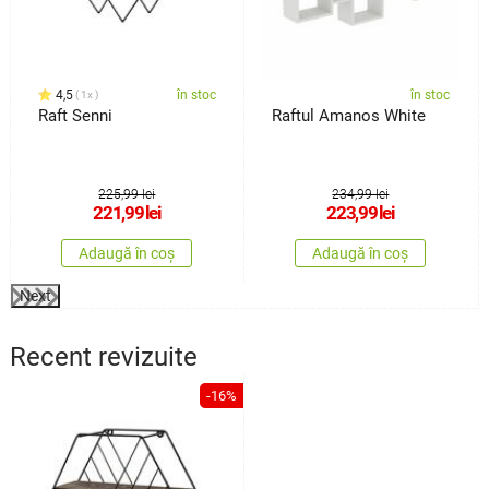
4,5
în stoc
în stoc
1x
Raft Senni
Raftul Amanos White
225,99 lei
234,99 lei
221,99
lei
223,99
lei
Adaugă în coș
Adaugă în coș
Next
Recent revizuite
-16%