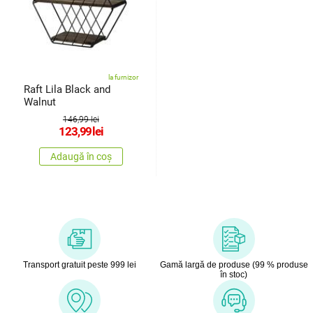
la furnizor
Raft Lila Black and
Walnut
146,99 lei
123,99
lei
Adaugă în coș
Transport gratuit peste 999 lei
Gamă largă de produse (99 % produse
în stoc)