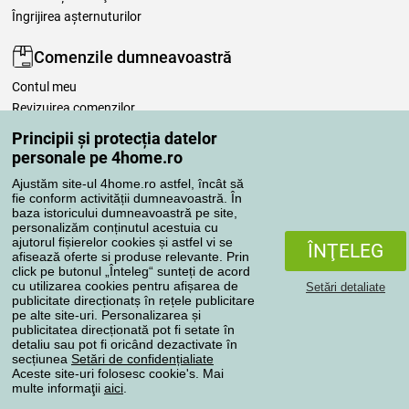
Îngrijirea așternuturilor
Comenzile dumneavoastră
Contul meu
Revizuirea comenzilor
Reclamaţii
Principii și protecția datelor
Retragere de la contract
personale pe 4home.ro
Regulile de procesare a recenziilor
Ajustăm site-ul 4home.ro astfel, încât să
fie conform activității dumneavoastră. În
baza istoricului dumneavoastră pe site,
Metode de transport
personalizăm conținutul acestuia cu
ajutorul fișierelor cookies și astfel vi se
ÎNŢELEG
afisează oferte si produse relevante. Prin
click pe butonul „Înteleg“ sunteți de acord
Metode de plată
cu utilizarea cookies pentru afișarea de
Setări detaliate
publicitate direcționatș în rețele publicitare
pe alte site-uri. Personalizarea și
publicitatea direcționată pot fi setate în
detaliu sau pot fi oricând dezactivate în
Magazin de încredere
secțiunea
Setări de confidențialiate
Aceste site-uri folosesc cookie's. Mai
multe informaţii
aici
.