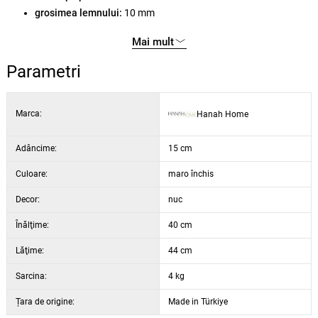
grosimea lemnului:
10 mm
materialul structurii:
100% metal
Mai mult
grosimea metalului:
1,5 mm
culoare:
negru / nuc închis
Parametri
lățime:
44 cm
înălțime:
40 cm
Marca:
Hanah Home
adâncime:
15 cm
Adâncime:
15 cm
Culoare:
maro închis
Decor:
nuc
Înălţime:
40 cm
Lăţime:
44 cm
Sarcina:
4 kg
Țara de origine:
Made in Türkiye