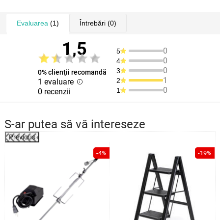
Evaluarea
(1)
Întrebări
(0)
1,5
0
5
0
4
0
3
0% clienţii recomandă
1
2
1 evaluare
0
1
0 recenzii
S-ar putea să vă intereseze
Previous
%
-4%
-19%