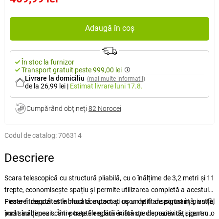
Adaugă în coș
În stoc la furnizor
Transport gratuit peste 999,00 lei
Livrare la domiciliu
(mai multe informații)
de la 26,99 lei
|
Estimat livrare
luni 17.8.
Cumpărând obţineţi
82 Norocei
Codul de catalog:
706314
Descriere
Scara telescopică cu structură pliabilă, cu o înălțime de 3,2 metri și 11
trepte, economisește spațiu și permite utilizarea completă a acestuia
.
Fiecare treaptă este blocată automat cu un știft de siguranță, astfel
Poate fi depozitat în mod compact și ușor de transportat în pivniță,
încât înălțimea scării poate fi reglată în funcție de necesități, pentru o
pod sau depozit.
Între treptele scării există un dispozitiv de siguranță