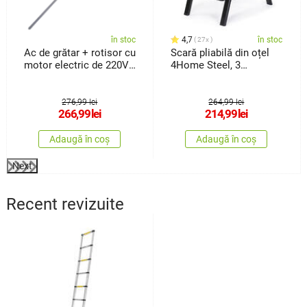
în stoc
4,7
în stoc
27x
Ac de grătar + rotisor cu
Scară pliabilă din oțel
motor electric de 220V
4Home Steel, 3
Fresca
trepte,negru
276,99 lei
264,99 lei
266,99
lei
214,99
lei
Adaugă în coș
Adaugă în coș
Next
Recent revizuite