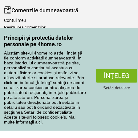
Comenzile dumneavoastră
Contul meu
Revizuirea comenzilor
Reclamaţii
Principii și protecția datelor
Retragere de la contract
personale pe 4home.ro
Regulile de procesare a recenziilor
Ajustăm site-ul 4home.ro astfel, încât să
fie conform activității dumneavoastră. În
baza istoricului dumneavoastră pe site,
Metode de transport
personalizăm conținutul acestuia cu
ajutorul fișierelor cookies și astfel vi se
ÎNŢELEG
afisează oferte si produse relevante. Prin
click pe butonul „Înteleg“ sunteți de acord
Metode de plată
cu utilizarea cookies pentru afișarea de
Setări detaliate
publicitate direcționatș în rețele publicitare
pe alte site-uri. Personalizarea și
publicitatea direcționată pot fi setate în
detaliu sau pot fi oricând dezactivate în
Magazin de încredere
secțiunea
Setări de confidențialiate
Aceste site-uri folosesc cookie's. Mai
multe informaţii
aici
.