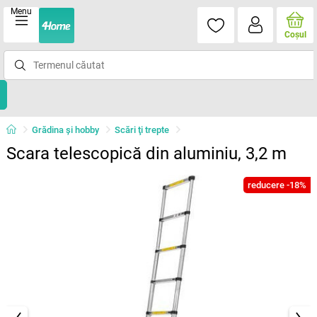
Menu
Coşul
Grădina şi hobby
Scări ţi trepte
Scara telescopică din aluminiu, 3,2 m
reducere -18%