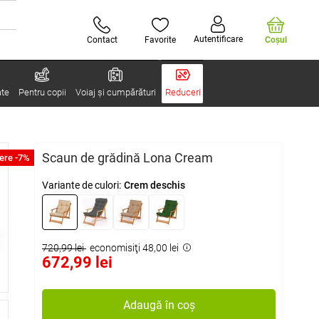
Autentificare
Contact
Favorite
Coşul
ate
Pentru copii
Voiaj și cumpărături
Reduceri
Scaun de grădină Lona Cream
ere -7%
Variante de culori:
Crem deschis
720,99 lei
economisiţi 48,00 lei
672,99 lei
Adaugă în coș