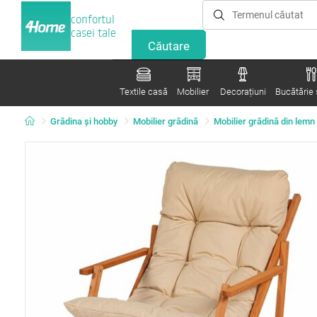
confortul
casei tale
Textile casă
Mobilier
Decorațiuni
Bucătărie ș
Grădina şi hobby
Mobilier grădină
Mobilier grădină din lemn