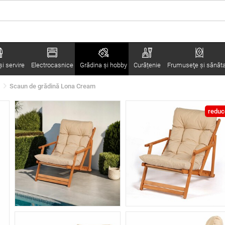
i servire
Electrocasnice
Grădina şi hobby
Curățenie
Frumuseţe şi sănăt
Scaun de grădină Lona Cream
reduc