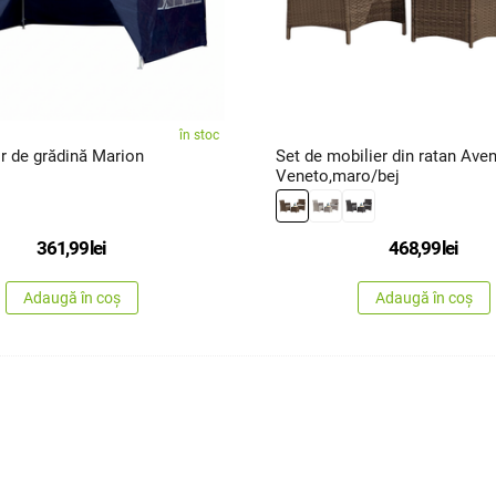
în stoc
Cort/foișor de grădină Marion
Set de mobilier din ratan Ave
Veneto,maro/bej
361,99
lei
468,99
lei
Adaugă în coș
Adaugă în coș