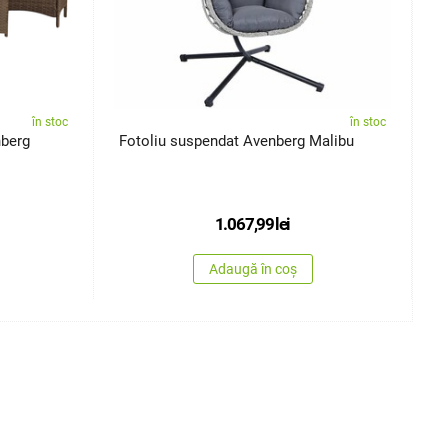
în stoc
în stoc
nberg
Fotoliu suspendat Avenberg Malibu
L
A
1.067,99
lei
Adaugă în coș