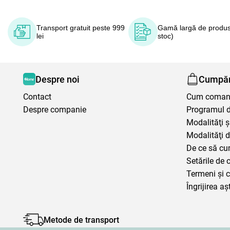
Transport gratuit peste 999
Gamă largă de produs
lei
stoc)
Despre noi
Cumpăr
Contact
Cum coma
Despre companie
Programul de
Modalităţi ş
Modalităţi d
De ce să cu
Setările de 
Termeni şi c
Îngrijirea aș
Metode de transport