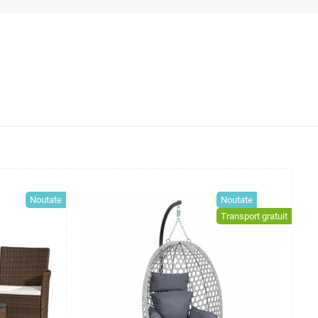
Noutate
Noutate
Transport gratuit