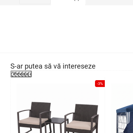
S-ar putea să vă intereseze
Previous
-1%
-3%