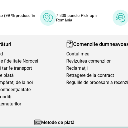
e (99 % produse în
7 839 puncte Pick-up in
România
ături
Comenzile dumneavoas
nd
Contul meu
 fidelitate Norocei
Revizuirea comenzilor
i tarife transport
Reclamaţii
e plată
Retragere de la contract
mpăraţi de la noi
Regulile de procesare a recenzi
confidențialitate
ondiţii
ternuturilor
Metode de plată