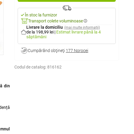
În stoc la furnizor
Transport colete voluminoase
Livrare la domiciliu
(mai multe informații)
de la 198,99 lei
|
Estimat livrare
până la 4
săptămâni
Cumpărând obţineţi
177 Norocei
Codul de catalog:
816162
lă din
idență
emnul