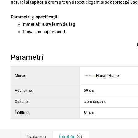
natural și tapițeria crem
are un aspect elegant și se asortează ușor
Parametri și specificații
material:
100% lemn de fag
finisaj:
finisaj nelăcuit
protecția lemnului:
strat protector diluabil în apă
culori:
maro și crem
dimensiuni:
lățime 50 cm, adâncime 50 cm, înălțime 81 cm
Parametri
dimensiune în stare pliată:
aprox. 150 cm
Marca:
Hanah Home
Adâncime:
50 cm
Culoare:
crem deschis
Înălţime:
81 cm
Evaluarea
Întrebări
(0)