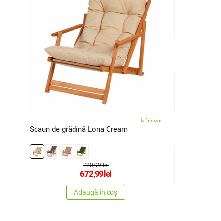
la furnizor
Scaun de grădină Lona Cream
720,99 lei
672,99
lei
Adaugă în coș