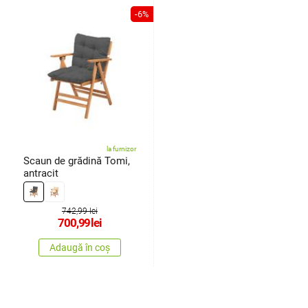
-6%
la furnizor
Scaun de grădină Tomi,
antracit
742,99 lei
700,99
lei
Adaugă în coș