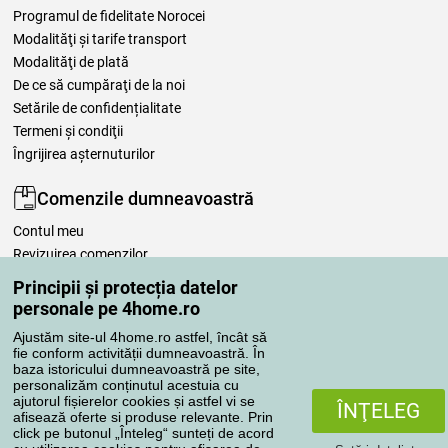
Programul de fidelitate Norocei
Modalităţi şi tarife transport
Modalităţi de plată
De ce să cumpăraţi de la noi
Setările de confidențialitate
Termeni şi condiţii
Îngrijirea așternuturilor
Comenzile dumneavoastră
Contul meu
Revizuirea comenzilor
Reclamaţii
Principii și protecția datelor
Retragere de la contract
personale pe 4home.ro
Regulile de procesare a recenziilor
Ajustăm site-ul 4home.ro astfel, încât să
fie conform activității dumneavoastră. În
baza istoricului dumneavoastră pe site,
Metode de transport
personalizăm conținutul acestuia cu
ajutorul fișierelor cookies și astfel vi se
ÎNŢELEG
afisează oferte si produse relevante. Prin
click pe butonul „Înteleg“ sunteți de acord
Metode de plată