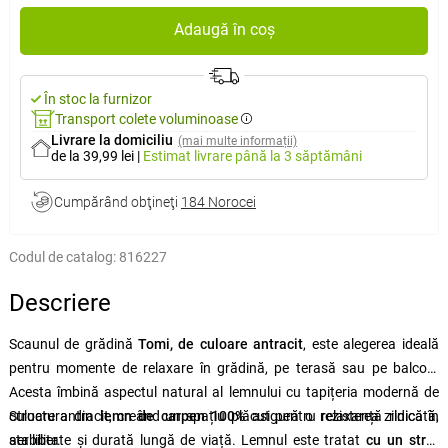
Adaugă în coș
În stoc la furnizor
Transport colete voluminoase
Livrare la domiciliu
(mai multe informații)
de la 39,99 lei
|
Estimat livrare
până la 3 săptămâni
Cumpărând obţineţi
184 Norocei
Codul de catalog:
816227
Descriere
Scaunul de grădină
Tomi, de culoare antracit
, este alegerea ideală
pentru momente de relaxare în grădină, pe terasă sau pe balcon.
Acesta îmbină aspectul natural al lemnului cu tapițeria modernă de
culoare antracit, creând un spațiu plăcut pentru relaxarea zilnică în
Structura din
lemn de carpen 100%
asigură o rezistență ridicată,
aer liber.
stabilitate și durată lungă de viață. Lemnul este tratat
cu un strat