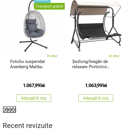
Transport gratuit
în stoc
în stoc
Fotoliu suspendat
Șezlong/leagăn de
Avenberg Malibu
relaxare Portorico
pentru 2persoane
1.067,99
lei
1.063,99
lei
Adaugă în coș
Adaugă în coș
Next
Recent revizuite