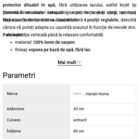
protector diluabil în apă
, fără utilizarea lacului, astfel încât își
păstrează structura naturală și este, în același timp, protejat
Datorită dimensiunilor compacte, se potrivește și în spații mai mici,
împotriva factorilor externi. Scaunul oferă
fără a pierde din confort sau stabilitate.
4 poziții reglabile
, datorită
cărora vă puteți adapta cu ușurință scaunul în funcție de nevoile dvs.
– de la poziția verticală până la relaxare confortabilă.
Parametri:
material:
100% lemn de carpen
finisaj:
vopsea pe bază de apă, fără lac
reglare:
4 poziții
Mai mult
dimensiuni:
45 × 89 × 43 cm
(l × î × ad)
culoare:
antracit
Parametri
Marca:
Hanah Home
Adâncime:
43 cm
Culoare:
antracit
Înălţime:
89 cm