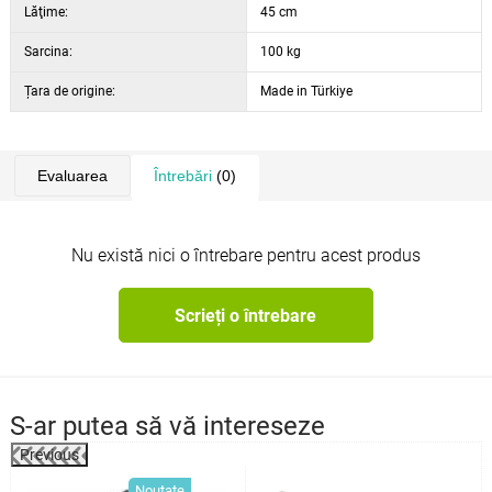
Lăţime:
45 cm
Sarcina:
100 kg
Țara de origine:
Made in Türkiye
Evaluarea
Întrebări
(0)
Nu există nici o întrebare pentru acest produs
Scrieți o întrebare
S-ar putea să vă intereseze
Previous
e
Noutate