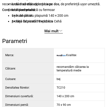
recomandăm
luciu discret și aspect luxos
să călcați
lenjeria
pe dos
, de preferință ușor umezită.
Conținutul pachetului
închidere practică cu fermoar
ușor de călcat
1× husă pentru plapumă 140 × 200 cm
produs fabricat în Republica Cehă
1× față de pernă 70 × 90 cm
potrivit pentru utilizare pe tot parcursul anului
Mai mult
Parametri
Marca:
Kvalitex
recomandăm călcarea la
Călcare:
temperatură medie
Culoare:
bej
Densitatea fibrelor:
TC210
Dimensiuni cuvertură:
140 x 200 cm
Dimensiuni pernă:
70 x 90 cm