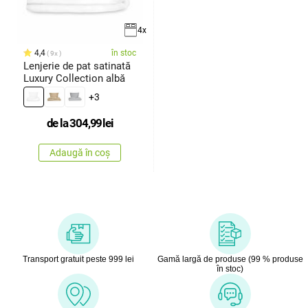
4x
4,4
în stoc
9x
Lenjerie de pat satinată
Luxury Collection albă
+3
de la
304,99
lei
Adaugă în coș
Transport gratuit peste 999 lei
Gamă largă de produse (99 % produse
în stoc)