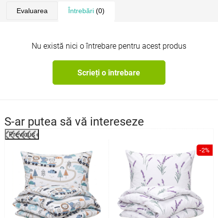
Evaluarea
Întrebări
(0)
Nu există nici o întrebare pentru acest produs
Scrieți o întrebare
S-ar putea să vă intereseze
Previous
%
-2%