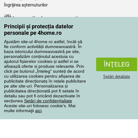
Îngrijirea așternuturilor
Comenzile dumneavoastră
Principii și protecția datelor
Contul meu
personale pe 4home.ro
Revizuirea comenzilor
Ajustăm site-ul 4home.ro astfel, încât să
Reclamaţii
fie conform activității dumneavoastră. În
Retragere de la contract
baza istoricului dumneavoastră pe site,
personalizăm conținutul acestuia cu
Regulile de procesare a recenziilor
ajutorul fișierelor cookies și astfel vi se
ÎNŢELEG
afisează oferte si produse relevante. Prin
click pe butonul „Înteleg“ sunteți de acord
Metode de transport
cu utilizarea cookies pentru afișarea de
Setări detaliate
publicitate direcționatș în rețele publicitare
pe alte site-uri. Personalizarea și
publicitatea direcționată pot fi setate în
Metode de plată
detaliu sau pot fi oricând dezactivate în
secțiunea
Setări de confidențialiate
Aceste site-uri folosesc cookie's. Mai
multe informaţii
aici
.
Magazin de încredere