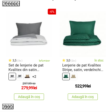
Previous
-6%
3,5
3,0
în stoc
3x
la furnizor
2x
Set de lenjerie de pat
Lenjerie de pat Kvalitex
Kvalitex din satin
Stripe, satin, verdeînchis,
griînchis/gri deschis,
240 x 220 cm, 2 buc. 70
+2
140 × 200 cm, 70 × 90
x 90 cm
cm
297,99 lei
522,99
lei
279,99
lei
Adaugă în coș
Adaugă în coș
Next