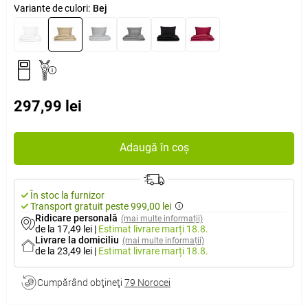
Variante de culori:
Bej
297,99 lei
Adaugă în coș
În stoc la furnizor
Transport gratuit peste 999,00 lei
Ridicare personală
(mai multe informații)
de la 17,49 lei
|
Estimat livrare
marți 18.8.
Livrare la domiciliu
(mai multe informații)
de la 23,49 lei
|
Estimat livrare
marți 18.8.
Cumpărând obţineţi
79 Norocei