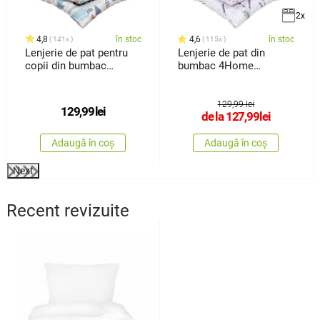
2x
4,8
în stoc
4,6
în stoc
141x
115x
Lenjerie de pat pentru
Lenjerie de pat din
copii din bumbac
bumbac 4Home
4Home Happy train, 140
Lavender, 140 x
x 200 cm, 70 x 90 cm
129,99 lei
129,99
lei
de la
127,99
lei
Adaugă în coș
Adaugă în coș
Next
Recent revizuite