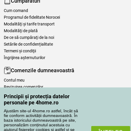
Cumpărături
Cum comand
Programul de fidelitate Norocei
Modalităţi şi tarife transport
Modalităţi de plată
De ce să cumpăraţi de la noi
Setările de confidențialitate
Termeni şi condiţii
Îngrijirea așternuturilor
Comenzile dumneavoastră
Contul meu
Revizuirea comenzilor
Reclamaţii
Principii și protecția datelor
Retragere de la contract
personale pe 4home.ro
Regulile de procesare a recenziilor
Ajustăm site-ul 4home.ro astfel, încât să
fie conform activității dumneavoastră. În
baza istoricului dumneavoastră pe site,
Metode de transport
personalizăm conținutul acestuia cu
ajutorul fișierelor cookies și astfel vi se