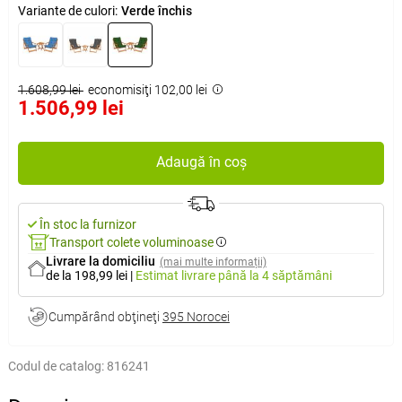
Variante de culori:
Verde închis
1.608,99 lei
economisiţi 102,00 lei
1.506,99 lei
Adaugă în coș
În stoc la furnizor
Transport colete voluminoase
Livrare la domiciliu
(mai multe informații)
de la 198,99 lei
|
Estimat livrare
până la 4 săptămâni
Cumpărând obţineţi
395 Norocei
Codul de catalog:
816241