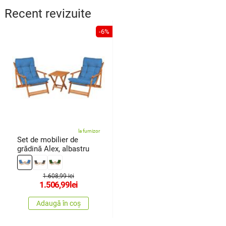
Recent revizuite
-6%
la furnizor
Set de mobilier de
grădină Alex, albastru
1.608,99 lei
1.506,99
lei
Adaugă în coș