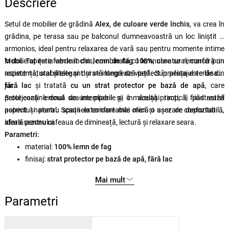
Descriere
Setul de mobilier de grădină
Alex, de culoare verde închis
, va crea în
grădina, pe terasa sau pe balconul dumneavoastră un loc liniștit și
armonios, ideal pentru relaxarea de vară sau pentru momente intime
în doi. Tapițeria verde închis, combinată cu lemnul natural, conferă un
Mobilierul este fabricat din
lemn de fag 100%
, care se remarcă prin
aspect natural și elegant și se integrează perfect în peisajul verde din
rezistență, stabilitate și durată lungă de viață. Suprafața este lăsată
jur.
fără lac
și tratată
cu un strat protector pe bază de apă
, care
protejează lemnul de intemperii și, în același timp, îi păstrează
Setul conține două scaune pliabile și o măsuță practică, fiind astfel
aspectul natural. Scaunele confortabile oferă o așezare confortabilă,
potrivit și pentru spații exterioare mai mici și ușor de depozitat în
ideală pentru cafeaua de dimineață, lectură și relaxare seara.
afara sezonului.
Parametri:
material:
100% lemn de fag
finisaj:
strat protector pe bază de apă, fără lac
dimensiuni masă:
40 × 40 × 40 cm
(l × î × ad)
Mai mult
dimensiuni scaun:
50 × 81 × 50 cm
(l × î × ad)
dimensiunea scaunului pliat:
150 cm
Parametri
număr de scaune:
2 buc
.
capacitate de încărcare scaun:
100 kg