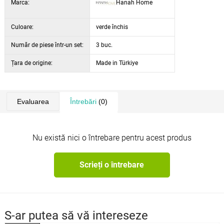
Marca:
Hanah Home
capacitate de încărcare a mesei:
60 kg
culoare:
verde închis / natural
Culoare:
verde închis
Număr de piese într-un set:
3 buc.
Țara de origine:
Made in Türkiye
Evaluarea
Întrebări
(0)
Nu există nici o întrebare pentru acest produs
Scrieți o întrebare
S-ar putea să vă intereseze