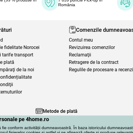
e (99 % produse în
7 839 puncte Pick-up in
România
ături
Comenzile dumneavoas
nd
Contul meu
 fidelitate Norocei
Revizuirea comenzilor
i tarife transport
Reclamaţii
e plată
Retragere de la contract
mpăraţi de la noi
Regulile de procesare a recenzi
confidențialitate
ondiţii
ternuturilor
Metode de plată
personale pe 4home.ro
ă fie conform activității dumneavoastră. În baza istoricului dumneavoast
rul fișierelor cookies și astfel vi se afisează oferte si produse relevante