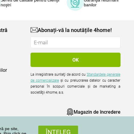
Servis de calitate pentru clienţii
Garanţia returnării
noştri
banilor
tră
Abonați-vă la noutățile 4home!
ilor
La inregistrare sunteţi de acord cu
Standardele generale
de comercializare
şi cu prelucrarea datelor cu caracter
personal în scopuri comerciale şi de marketing a
societăţii 4home, a.s.
Magazin de încredere
ră pe site,
ÎNŢELEG
. Prin click pe