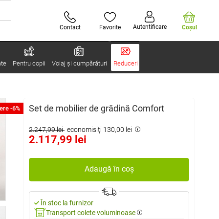
Autentificare
Contact
Favorite
Coşul
ate
Pentru copii
Voiaj și cumpărături
Reduceri
Set de mobilier de grădină Comfort
ere -6%
2.247,99 lei
economisiţi 130,00 lei
2.117,99 lei
Adaugă în coș
În stoc la furnizor
Transport colete voluminoase