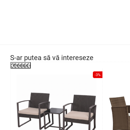
S-ar putea să vă intereseze
Previous
-5%
-3%