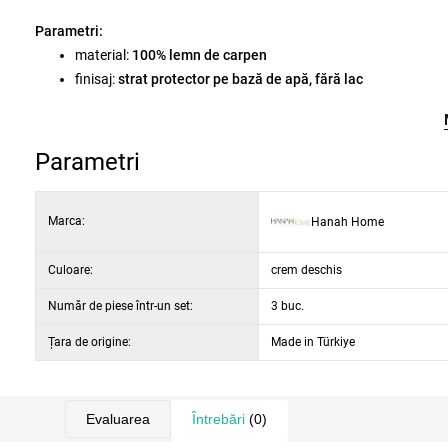
Parametri:
material:
100% lemn de carpen
finisaj:
strat protector pe bază de apă, fără lac
caracteristici:
pliabil, rezistent la apă
mod de livrare:
demontat
dimensiuni scaun:
50 × 87 × 45 cm
(l × î × ad)
Parametri
număr de scaune:
2 buc
.
dimensiuni masă:
60 × 72 × 80 cm
(l × î × ad)
Marca:
Hanah Home
capacitate de încărcare scaun:
100 kg
capacitate de încărcare a mesei:
60 kg
Culoare:
culoare:
crem
crem deschis
Număr de piese într-un set:
3 buc.
Țara de origine:
Made in Türkiye
Evaluarea
Întrebări
(0)