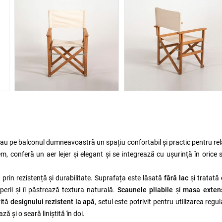
sau pe balconul dumneavoastră un spațiu confortabil și practic pentru re
em, conferă un aer lejer și elegant și se integrează cu ușurință în orice 
 prin rezistență și durabilitate. Suprafața este lăsată
fără lac
și tratată
perii și îi păstrează textura naturală.
Scaunele pliabile
și
masa extens
rită
designului rezistent la apă
, setul este potrivit pentru utilizarea regul
ă și o seară liniștită în doi.