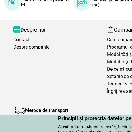
Transport gratuit peste 999
Gamă largă de produs
lei
stoc)
Despre noi
Cumpăr
Contact
Cum coma
Despre companie
Programul de
Modalităţi ş
Modalităţi d
De ce să cu
Setările de 
Termeni şi c
Îngrijirea aș
Metode de transport
Principii și protecția datelor 
Ajustăm site-ul 4home.ro astfel, încât s
personalizăm conținutul acestuia cu ajuto