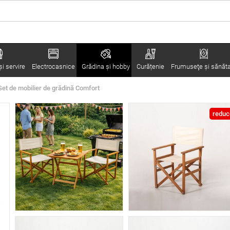
i servire
Electrocasnice
Grădina şi hobby
Curățenie
Frumuseţe şi sănăt
Set de mobilier de grădină Comfort
reduc