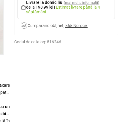
Livrare la domiciliu
(mai multe informații)
de la 198,99 lei
|
Estimat livrare
până la 4
săptămâni
Cumpărând obţineţi
555 Norocei
Codul de catalog:
816246
laxare
spațiu
cu un
ibilă
ată în