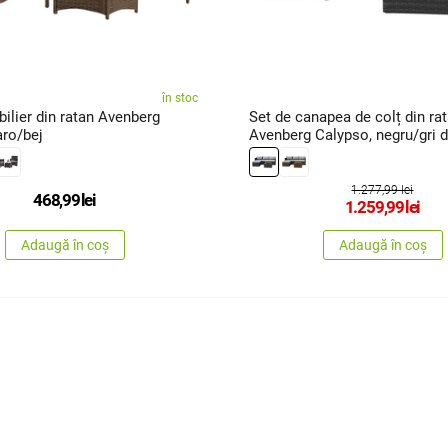
în stoc
ilier din ratan Avenberg
Set de canapea de colț din ra
ro/bej
Avenberg Calypso, negru/gri 
1.277,99 lei
468,99
lei
1.259,99
lei
Adaugă în coș
Adaugă în coș