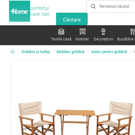
confortul
casei tale
Textile casă
Mobilier
Decorațiuni
Bucătărie ș
Grădina şi hobby
Mobilier grădină
Seturi pentru grădină