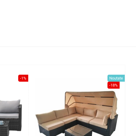
-1%
Noutate
-18%