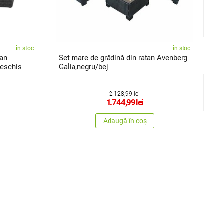
în stoc
în stoc
tan
Set mare de grădină din ratan Avenberg
S
deschis
Galia,negru/bej
S
2.128,99 lei
1.744,99
lei
Adaugă în coș