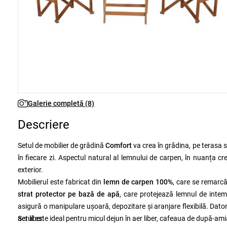
Galerie completă (8)
Descriere
Setul de mobilier de grădină
Comfort
va crea în grădina, pe terasa 
în fiecare zi. Aspectul natural al lemnului de carpen, în nuanța cr
exterior.
Mobilierul este fabricat din
lemn de carpen 100%
, care se remarcă
strat protector pe bază de apă
, care protejează lemnul de intem
asigură o manipulare ușoară, depozitare și aranjare flexibilă. Dato
aer liber.
Setul este ideal pentru micul dejun în aer liber, cafeaua de după-amiaz