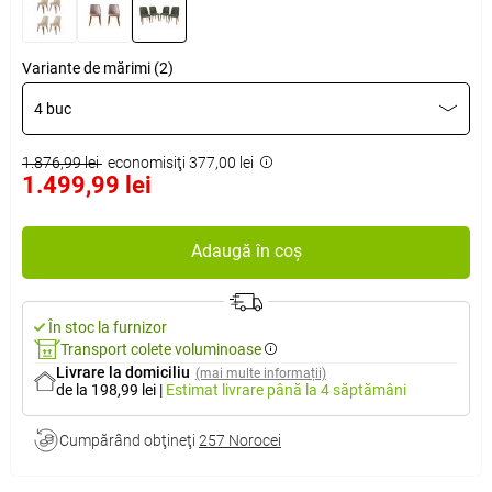
Variante de mărimi (2)
4 buc
1.876,99 lei
economisiţi 377,00 lei
1.499,99 lei
Adaugă în coș
În stoc la furnizor
Transport colete voluminoase
Livrare la domiciliu
(mai multe informații)
de la 198,99 lei
|
Estimat livrare
până la 4 săptămâni
Cumpărând obţineţi
257 Norocei