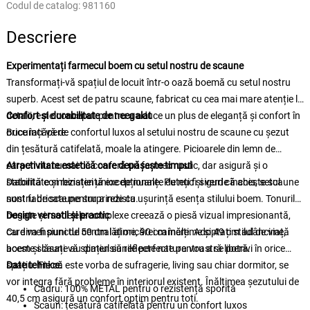
Codul de catalog:
981160
Descriere
Experimentați farmecul boem cu setul nostru de scaune
Transformați-vă spațiul de locuit într-o oază boemă cu setul nostru
superb. Acest set de patru scaune, fabricat cu cea mai mare atenție la
detalii, este conceput pentru a aduce un plus de eleganță și confort în
Confort și durabilitate de neegalat
orice încăpere.
Bucurați-vă de confortul luxos al setului nostru de scaune cu șezut
din țesătură catifelată, moale la atingere. Picioarele din lemn de
carpen nu numai că conferă un farmec rustic, dar asigură și o
Atractivitate estetică care depășește timpul
stabilitate și rezistență excepționale. Puteți fi siguri că aceste scaune
Datorită combinației unice de nuanțe de nuc și verde închis, setul
sunt fabricate pentru a rezista.
nostru de scaune surprinde cu ușurință esența stilului boem. Tonurile
bogate și modelele complexe creează o piesă vizual impresionantă,
Design versatil și practic
care va fi punctul central al oricărei camere. Adoptați stilul de viață
Cu dimensiuni de 50 cm lățime, 90 cm înălțime și 49 cm adâncime,
boem și lăsați-vă spațiul să reflecte natura voastră liberă.
aceste scaune au dimensiunile perfecte pentru a se potrivi în orice
spațiu. Fie că este vorba de sufragerie, living sau chiar dormitor, se
Date tehnice:
vor integra fără probleme în interiorul existent. Înălțimea șezutului de
Cadru: 100% METAL pentru o rezistență sporită
40,5 cm asigură un confort optim pentru toți.
Scaun: țesătură catifelată pentru un confort luxos