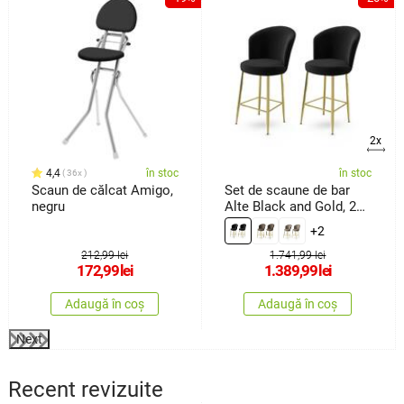
2x
4,4
în stoc
în stoc
36x
Scaun de călcat Amigo,
Set de scaune de bar
negru
Alte Black and Gold, 2
buc.
+2
212,99 lei
1.741,99 lei
172,99
lei
1.389,99
lei
Adaugă în coș
Adaugă în coș
Next
Recent revizuite