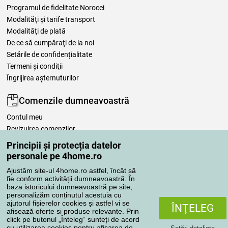
Programul de fidelitate Norocei
Modalităţi şi tarife transport
Modalităţi de plată
De ce să cumpăraţi de la noi
Setările de confidențialitate
Termeni şi condiţii
Îngrijirea așternuturilor
Comenzile dumneavoastră
Contul meu
Revizuirea comenzilor
Reclamaţii
Principii și protecția datelor
Retragere de la contract
personale pe 4home.ro
Regulile de procesare a recenziilor
Ajustăm site-ul 4home.ro astfel, încât să
fie conform activității dumneavoastră. În
baza istoricului dumneavoastră pe site,
Metode de transport
personalizăm conținutul acestuia cu
ajutorul fișierelor cookies și astfel vi se
ÎNŢELEG
afisează oferte si produse relevante. Prin
click pe butonul „Înteleg“ sunteți de acord
Metode de plată
cu utilizarea cookies pentru afișarea de