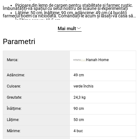
Picioare din lemn de carpen pentru stabilitate și farmec rustic.
Îmbunătățiți-vă spațiul cu setul nostru de scaune și experimentați
Lățime: 50 cm, înălțime: 90 cm, adâncime: 49 cm (4 bucăți)
farmecul boem ca niciodată. Comandați-le acum și lăsați-vă casa să
Înălțime scaun: 40,5 cm
reflecte simțul dvs. unic al stilului.
Capacitate maximă: 160 kg
Mai mult
Culoare: nuc și verde închis
Parametri
Marca:
Hanah Home
Adâncime:
49 cm
Culoare:
verde închis
Greutate:
24,3 kg
Înălţime:
90 cm
Lăţime:
50 cm
Mărime:
4 buc