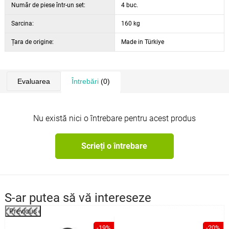
Număr de piese într-un set:
4 buc.
Sarcina:
160 kg
Țara de origine:
Made in Türkiye
Evaluarea
Întrebări
(0)
Nu există nici o întrebare pentru acest produs
Scrieți o întrebare
S-ar putea să vă intereseze
Previous
%
-19%
-20%