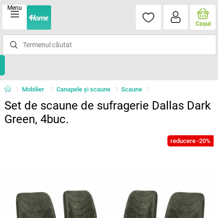
Menu
Coşul
Mobilier
Canapele și scaune
Scaune
Set de scaune de sufragerie Dallas Dark
Green, 4buc.
reducere -20%