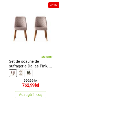
-20%
la furnizor
Set de scaune de
sufragerie Dallas Pink, 2
buc.
950,99 lei
762,99
lei
Adaugă în coș