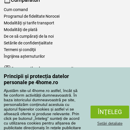
Cum comand
Programul de fidelitate Norocei
Modalităţi şi tarife transport
Modalităţi de plată
De ce să cumpăraţi de la noi
Setările de confidențialitate
Termeni şi condiţii
Îngrijirea așternuturilor
Comenzile dumneavoastră
Principii și protecția datelor
Contul meu
personale pe 4home.ro
Revizuirea comenzilor
Ajustăm site-ul 4home.ro astfel, încât să
Reclamaţii
fie conform activității dumneavoastră. În
Retragere de la contract
baza istoricului dumneavoastră pe site,
personalizăm conținutul acestuia cu
Regulile de procesare a recenziilor
ajutorul fișierelor cookies și astfel vi se
ÎNŢELEG
afisează oferte si produse relevante. Prin
click pe butonul „Înteleg“ sunteți de acord
Metode de transport
cu utilizarea cookies pentru afișarea de
Setări detaliate
publicitate direcționatș în rețele publicitare