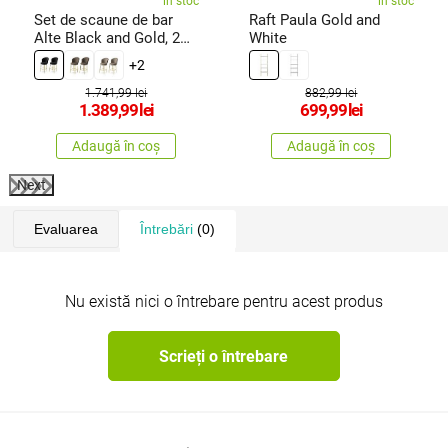
în stoc
în stoc
Set de scaune de bar
Raft Paula Gold and
Alte Black and Gold, 2
White
buc.
+2
1.741,99 lei
882,99 lei
1.389,99
lei
699,99
lei
Adaugă în coș
Adaugă în coș
Next
Evaluarea
Întrebări
(0)
Nu există nici o întrebare pentru acest produs
Scrieți o întrebare