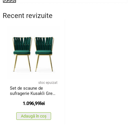
Recent revizuite
stoc epuizat
Set de scaune de
sufragerie Kusakli Green
and Gold, 2 buc.
1.096,99
lei
Adaugă în coș