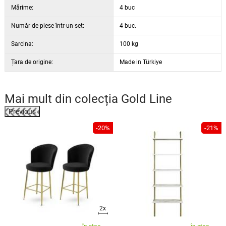
Mărime:
4 buc
Număr de piese într-un set:
4 buc.
Sarcina:
100 kg
Țara de origine:
Made in Türkiye
Mai mult din colecția
Gold Line
Previous
%
-20%
-21%
2x