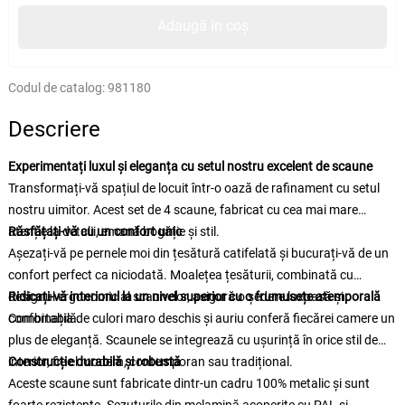
Adaugă în coș
Codul de catalog:
981180
Descriere
Experimentați luxul și eleganța cu setul nostru excelent de scaune
Transformați-vă spațiul de locuit într-o oază de rafinament cu setul
nostru uimitor. Acest set de 4 scaune, fabricat cu cea mai mare
atenție la detalii, emană bogăție și stil.
Răsfățați-vă cu un confort unic
Așezați-vă pe pernele moi din țesătură catifelată și bucurați-vă de un
confort perfect ca niciodată. Moalețea țesăturii, combinată cu
designul ergonomic al scaunelor, asigură o ședere luxoasă și
Ridicați-vă interiorul la un nivel superior cu o frumusețe atemporală
confortabilă.
Combinația de culori maro deschis și auriu conferă fiecărei camere un
plus de eleganță. Scaunele se integrează cu ușurință în orice stil de
interior, fie el modern, contemporan sau tradițional.
Construcție durabilă și robustă
Aceste scaune sunt fabricate dintr-un cadru 100% metalic și sunt
foarte rezistente. Șezuturile din melamină acoperite cu PAL și