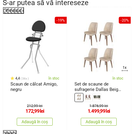
S-ar putea să vă intereseze
Previous
%
-19%
-20%
1x
4,4
în stoc
în stoc
36x
Scaun de călcat Amigo,
Set de scaune de
negru
sufragerie Dallas Beige
and Brown, 4 buc.
212,99 lei
1.876,99 lei
172,99
lei
1.499,99
lei
Adaugă în coș
Adaugă în coș
Next