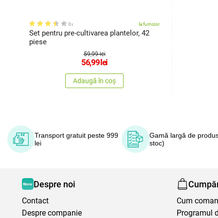
8x
la furnizor
Set pentru pre-cultivarea plantelor, 42
piese
59,99 lei
56,99
lei
Adaugă în coș
Transport gratuit peste 999
Gamă largă de produs
lei
stoc)
Despre noi
Cumpăr
Contact
Cum coma
Despre companie
Programul de