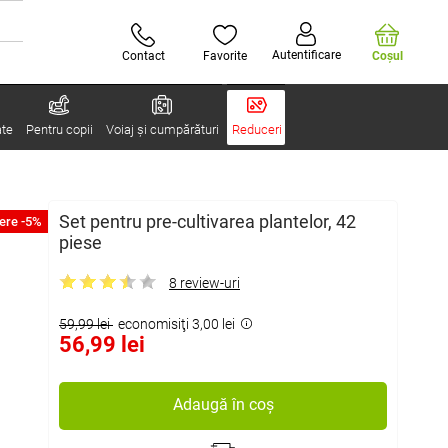
Autentificare
Contact
Favorite
Coşul
ate
Pentru copii
Voiaj și cumpărături
Reduceri
Set pentru pre-cultivarea plantelor, 42
ere -5%
piese
8 review-uri
59,99 lei
economisiţi 3,00 lei
56,99 lei
Adaugă în coș