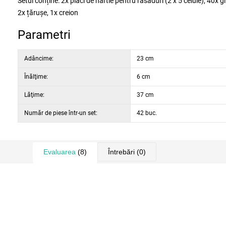
Setul conține: 2x plăci de hârtie pentru răsaduri (2 x 5 celule), 40x 
2x țărușe, 1x creion
Parametri
Adâncime:
23 cm
Înălţime:
6 cm
Lăţime:
37 cm
Număr de piese într-un set:
42 buc.
Evaluarea
(8)
Întrebări
(0)