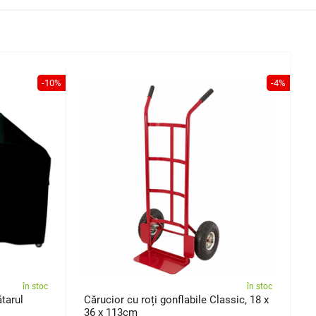
-10%
-4%
în stoc
în stoc
ătarul
Cărucior cu roți gonflabile Classic, 18 x
P
36 x 113cm
P