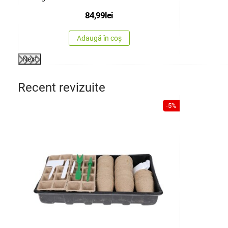
84,99
lei
Adaugă în coș
Next
Recent revizuite
-5%