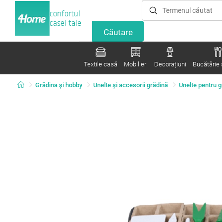
confortul
casei tale
Textile casă
Mobilier
Decorațiuni
Bucătărie ș
Grădina şi hobby
Unelte şi accesorii grădină
Unelte pentru 