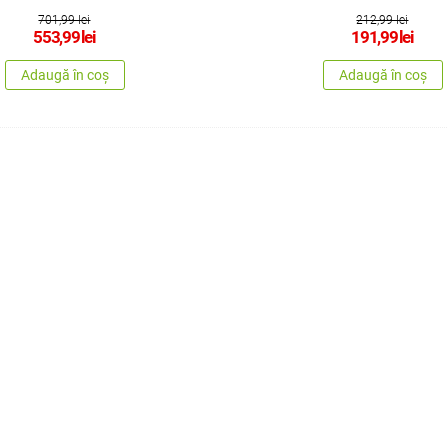
701,99 lei
212,99 lei
553,99
lei
191,99
lei
Adaugă în coș
Adaugă în coș