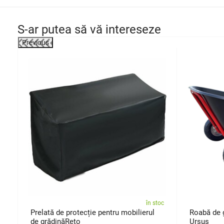
S-ar putea să vă intereseze
Previous
-4%
oc
în stoc
Prelată de protecție pentru mobilierul
Roabă de 
de grădinăReto
Ursus