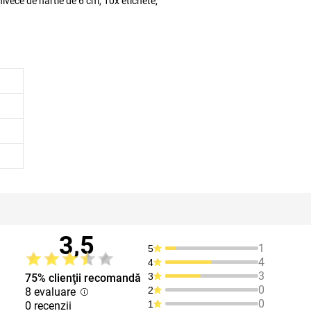
ghivece de hârtie de 6 cm, 10x etichete,
3,5
1
5
4
4
3
3
75% clienţii recomandă
0
2
8 evaluare
0
1
0 recenzii