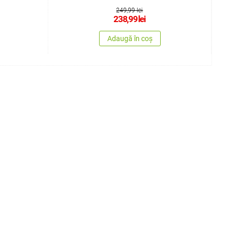
249,99 lei
238,99
lei
Adaugă în coș