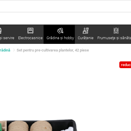
i servire
Electrocasnice
Grădina şi hobby
Curățenie
Frumuseţe şi sănăt
grădină
Set pentru pre-cultivarea plantelor, 42 piese
reduc