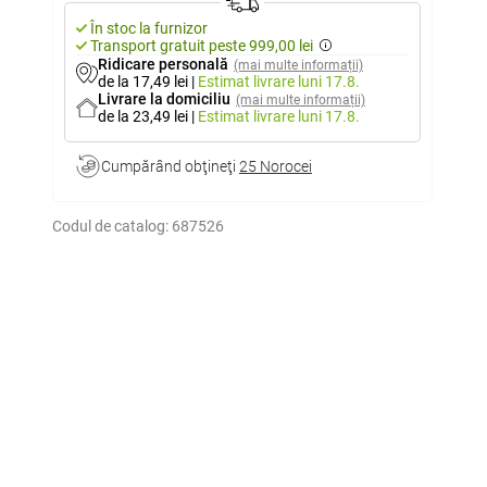
În stoc la furnizor
Transport gratuit peste 999,00 lei
Ridicare personală
(mai multe informații)
de la 17,49 lei
|
Estimat livrare
luni 17.8.
Livrare la domiciliu
(mai multe informații)
de la 23,49 lei
|
Estimat livrare
luni 17.8.
Cumpărând obţineţi
25 Norocei
Codul de catalog:
687526