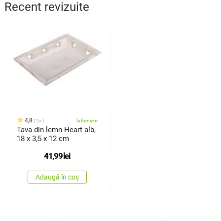
Recent revizuite
4,8
2x
la furnizor
Tava din lemn Heart alb,
18 x 3,5 x 12 cm
41,99
lei
Adaugă în coș