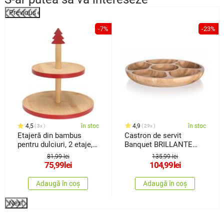
Previous
%
-7%
-23%
4,5
în stoc
4,9
în stoc
3x
29x
Etajeră din bambus
Castron de servit
pentru dulciuri, 2 etaje,
Banquet BRILLANTE
roșu
Bambus, 31,5 x 4 cm
81,99 lei
135,99 lei
75,99
lei
104,99
lei
Adaugă în coș
Adaugă în coș
Next