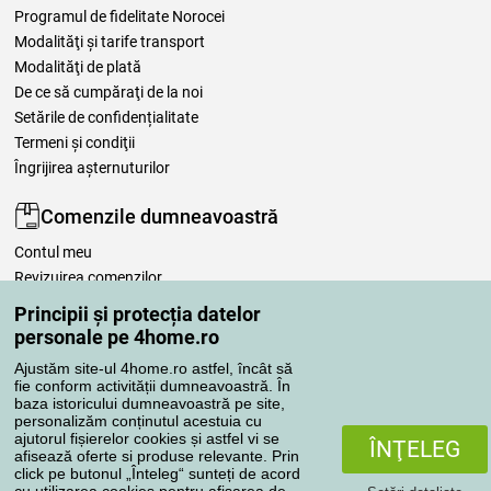
Programul de fidelitate Norocei
Modalităţi şi tarife transport
Modalităţi de plată
De ce să cumpăraţi de la noi
Setările de confidențialitate
Termeni şi condiţii
Îngrijirea așternuturilor
Comenzile dumneavoastră
Contul meu
Revizuirea comenzilor
Reclamaţii
Principii și protecția datelor
Retragere de la contract
personale pe 4home.ro
Regulile de procesare a recenziilor
Ajustăm site-ul 4home.ro astfel, încât să
fie conform activității dumneavoastră. În
baza istoricului dumneavoastră pe site,
Metode de transport
personalizăm conținutul acestuia cu
ajutorul fișierelor cookies și astfel vi se
ÎNŢELEG
afisează oferte si produse relevante. Prin
click pe butonul „Înteleg“ sunteți de acord
Metode de plată