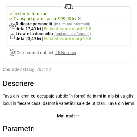
În stoc la furnizor
Transport gratuit peste 999,00 lei
Ridicare personală
(mai multe informații)
de la 17,49 lei
|
Estimat livrare
marți 18.8.
Livrare la domiciliu
(mai multe informații)
de la 23,49 lei
|
Estimat livrare
marți 18.8.
Cumpărând obţineţi
25 Norocei
Codul de catalog:
707122
Descriere
Tava din lemn cu decupaje subtile în formă de inimi în alb își va găsi
locul în fiecare casă, datorită varietății sale de utilizări. Tava din lemn
este perfectă pentru a servi gustări sau băuturi. Fiecare reuniune cu
Mai mult
familia sau prietenii va include un accesoriu practic sub forma unei
tăvi, care va proteja suprafața mesei de eventualele murdării.
Parametri
De asemenea, tava poate fi perfect utilizată ca bază pentru compoziții