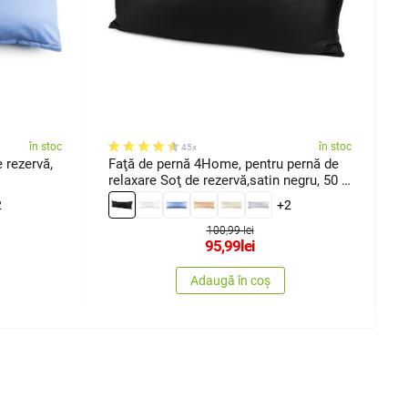
în stoc
în stoc
45x
 rezervă,
Faţă de pernă 4Home, pentru pernă de
F
relaxare Soţ de rezervă,satin negru, 50 x
p
150 cm
2
+2
100,99 lei
95,99
lei
Adaugă în coș