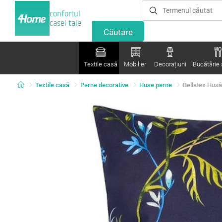
confortul
casei tale
Textile casă
Mobilier
Decorațiuni
Bucătărie ș
Textile casă
Perne decorative
Huse perne
Bellatex Husă