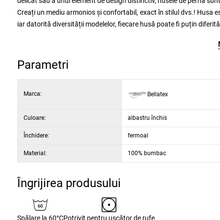
delicat sau a unui element de design distinctiv, husele de pernă sun
Creați un mediu armonios și confortabil, exact în stilul dvs.! Husa
iar datorită diversității modelelor, fiecare husă poate fi puțin diferit
Parametri
Marca:
Bellatex
Culoare:
albastru închis
Închidere:
fermoal
Material:
100% bumbac
Îngrijirea produsului
Spălare la 60°C
Potrivit pentru uscător de rufe