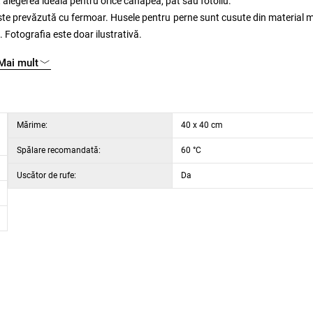
t alegerea ideală pentru orice canapea, pat sau fotoliu.
 este prevăzută cu fermoar. Husele pentru perne sunt cusute din material m
ă. Fotografia este doar ilustrativă.
Mai mult
Mărime:
40 x 40 cm
Spălare recomandată:
60 °C
Uscător de rufe:
Da