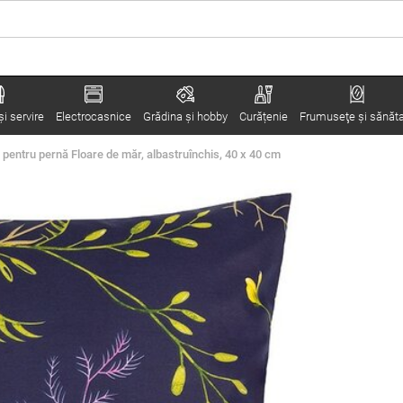
i servire
Electrocasnice
Grădina şi hobby
Curățenie
Frumuseţe şi sănăt
 pentru pernă Floare de măr, albastruînchis, 40 x 40 cm