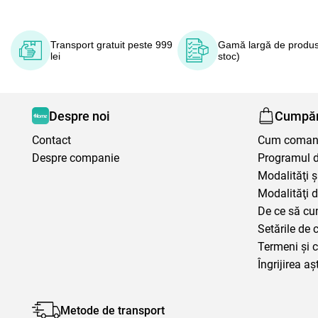
Transport gratuit peste 999
Gamă largă de produs
lei
stoc)
Despre noi
Cumpăr
Contact
Cum coma
Despre companie
Programul de
Modalităţi ş
Modalităţi d
De ce să cu
Setările de 
Termeni şi c
Îngrijirea aș
Metode de transport