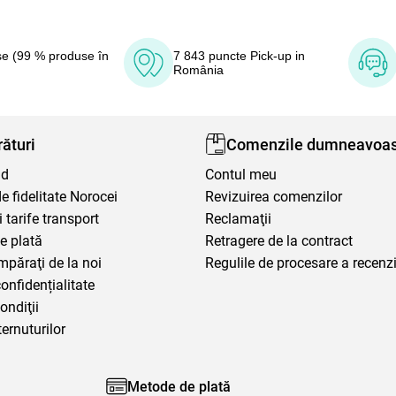
e (99 % produse în
7 843 puncte Pick-up in
România
ături
Comenzile dumneavoas
nd
Contul meu
 fidelitate Norocei
Revizuirea comenzilor
i tarife transport
Reclamaţii
e plată
Retragere de la contract
mpăraţi de la noi
Regulile de procesare a recenzi
confidențialitate
ondiţii
ternuturilor
Metode de plată