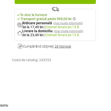
În stoc la furnizor
Transport gratuit peste 999,00 lei
Ridicare personală
(mai multe informații)
de la 17,49 lei
|
Estimat livrare
joi 13.8.
Livrare la domiciliu
(mai multe informații)
de la 23,49 lei
|
Estimat livrare
joi 13.8.
Cumpărând obţineţi
26 Norocei
Codul de catalog:
243253
esoriu