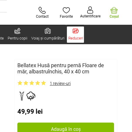
Autentificare
Contact
Favorite
Coşul
ate
Pentru copii
Voiaj și cumpărături
Reduceri
Bellatex Husă pentru pernă Floare de
măr, albastruînchis, 40 x 40 cm
1 review-uri
49,99 lei
Adaugă în coș