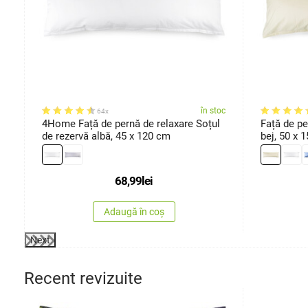
oc
în stoc
64x
4Home Față de pernă de relaxare Soțul
Față de p
de rezervă albă, 45 x 120 cm
bej, 50 
68,99
lei
Adaugă în coș
Next
Recent revizuite