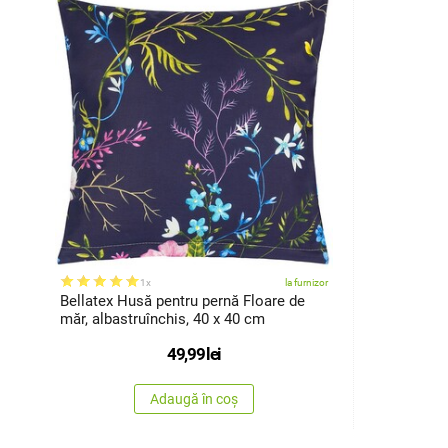
1x
la furnizor
Bellatex Husă pentru pernă Floare de
măr, albastruînchis, 40 x 40 cm
49,99
lei
Adaugă în coș