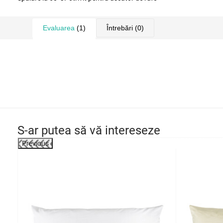
Evaluarea
(1)
Întrebări
(0)
S-ar putea să vă intereseze
Previous
-29%