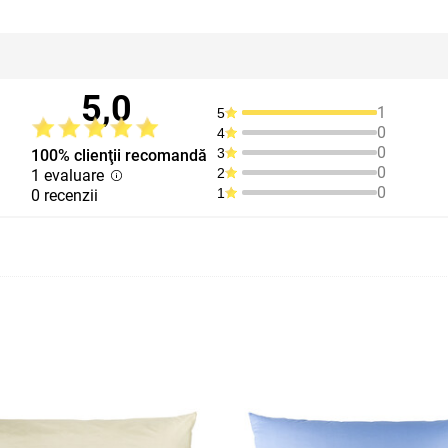
5,0
1
5
0
4
0
3
100% clienţii recomandă
0
2
1 evaluare
0
1
0 recenzii