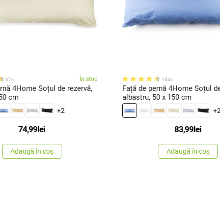
în stoc
67x
184x
ernă 4Home Soțul de rezervă,
Față de pernă 4Home Soțul de
x 150 cm
albastru, 50 x 150 cm
+2
+
74,99
lei
83,99
lei
Adaugă în coș
Adaugă în coș