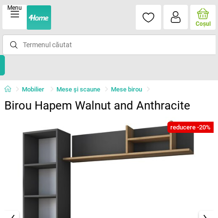
Menu
Coşul
Mobilier
Mese şi scaune
Mese birou
Birou Hapem Walnut and Anthracite
reducere -20%