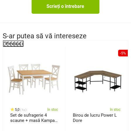
Scrieți o întrebare
S-ar putea să vă intereseze
Previous
%
-5%
5,0
în stoc
în stoc
1x
Set de sufragerie 4
Birou de lucru Power L
scaune + masă Kampali,
Dore
alb