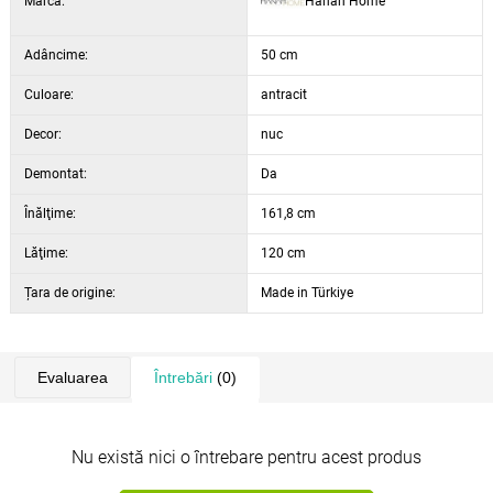
Marca:
Hanah Home
Adâncime:
50 cm
Culoare:
antracit
Decor:
nuc
Demontat:
Da
Înălţime:
161,8 cm
Lăţime:
120 cm
Țara de origine:
Made in Türkiye
Evaluarea
Întrebări
(0)
Nu există nici o întrebare pentru acest produs