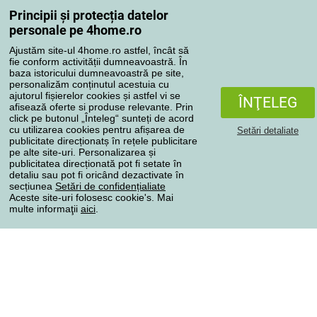
Reclamaţii
Principii și protecția datelor
Retragere de la contract
personale pe 4home.ro
Regulile de procesare a recenziilor
Ajustăm site-ul 4home.ro astfel, încât să
fie conform activității dumneavoastră. În
baza istoricului dumneavoastră pe site,
Metode de transport
personalizăm conținutul acestuia cu
ajutorul fișierelor cookies și astfel vi se
ÎNŢELEG
afisează oferte si produse relevante. Prin
click pe butonul „Înteleg“ sunteți de acord
Metode de plată
cu utilizarea cookies pentru afișarea de
Setări detaliate
publicitate direcționatș în rețele publicitare
pe alte site-uri. Personalizarea și
publicitatea direcționată pot fi setate în
detaliu sau pot fi oricând dezactivate în
Magazin de încredere
secțiunea
Setări de confidențialiate
Aceste site-uri folosesc cookie's. Mai
multe informaţii
aici
.
Protecţia datelor cu caracter personal
Toate drepturile rezervate © 2004-2026 4home, a.s.