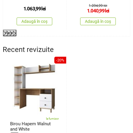
1.094,99 lei
1.063,99
lei
1.040,99
lei
Adaugă în coș
Adaugă în coș
Next
Recent revizuite
-20%
la furnizor
Birou Hapem Walnut
and White