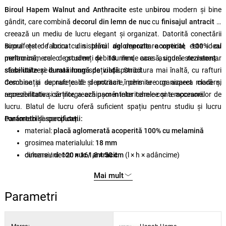
Biroul Hapem Walnut and Anthracite
este un
birou
modern și bine
gândit, care combină
decorul din lemn de nuc
cu
finisajul antracit
și
creează un mediu de lucru elegant și organizat. Datorită conectării
suprafeței de lucru cu sistemul de depozitare vertical, este ideal
Biroul este fabricat din
plăci aglomerate acoperite 100% cu
pentru camerele de studenți și birourile de acasă, unde este necesar
melamină
, cu o grosime
de 18 mm
, care asigură
rezistență,
să se utilizeze la maximum spațiul disponibil.
stabilitate și durată lungă de viață
. Structura mai înaltă, cu rafturi
deschise și suprafețe de depozitare, permite organizarea clară și
Combinația de nuc cald și antracit închis are un aspect modern,
accesibilitatea cărților, a echipamentelor tehnice și a accesoriilor de
reprezentativ și se integrează ușor în interioarele contemporane.
lucru. Blatul de lucru oferă suficient spațiu pentru studiu și lucru
confortabil la computer.
Parametri și specificații:
material:
placă aglomerată acoperită 100% cu melamină
grosimea materialului:
18 mm
dimensiuni:
culoare / decor:
120 × 161,8 × 50 cm
nuc / antracit
(l × h × adâncime)
Mai mult
Parametri