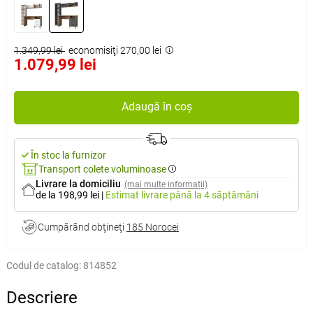
1.349,99 lei
economisiţi 270,00 lei
1.079,99 lei
Adaugă în coș
În stoc la furnizor
Transport colete voluminoase
Livrare la domiciliu
(mai multe informații)
de la 198,99 lei
|
Estimat livrare
până la 4 săptămâni
Cumpărând obţineţi
185 Norocei
Codul de catalog:
814852
Descriere