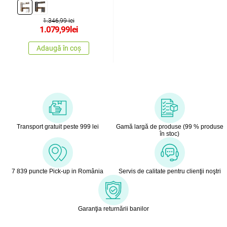
1.346,99 lei
1.079,99
lei
Adaugă în coș
Transport gratuit peste 999 lei
Gamă largă de produse (99 % produse
în stoc)
7 839 puncte Pick-up in România
Servis de calitate pentru clienţii noştri
Garanţia returnării banilor