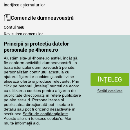
Îngrijirea așternuturilor
Comenzile dumneavoastră
Contul meu
Revizuirea comenzilor
Reclamaţii
Principii și protecția datelor
Retragere de la contract
personale pe 4home.ro
Regulile de procesare a recenziilor
Ajustăm site-ul 4home.ro astfel, încât să
fie conform activității dumneavoastră. În
baza istoricului dumneavoastră pe site,
Metode de transport
personalizăm conținutul acestuia cu
ajutorul fișierelor cookies și astfel vi se
ÎNŢELEG
afisează oferte si produse relevante. Prin
click pe butonul „Înteleg“ sunteți de acord
Metode de plată
cu utilizarea cookies pentru afișarea de
Setări detaliate
publicitate direcționatș în rețele publicitare
pe alte site-uri. Personalizarea și
publicitatea direcționată pot fi setate în
detaliu sau pot fi oricând dezactivate în
Magazin de încredere
secțiunea
Setări de confidențialiate
Aceste site-uri folosesc cookie's. Mai
multe informaţii
aici
.