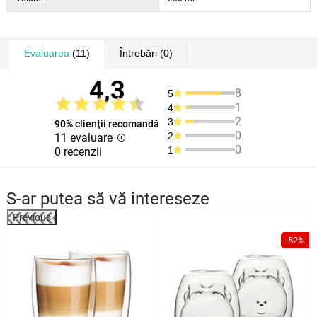
Evaluarea
(11)
Întrebări
(0)
4,3
8
5
1
4
2
3
90% clienţii recomandă
0
2
11 evaluare
0
1
0 recenzii
S-ar putea să vă intereseze
Previous
%
-52%