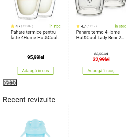
4,7
în stoc
4,7
în stoc
4258x
128x
Pahare termice pentru
Pahare termo 4Home
latte 4Home Hot&Cool
Hot&Cool Lady Bear 250
410ml, 2 buc.
ml, 2 buc.
68,99 lei
95,99
lei
32,99
lei
Adaugă în coș
Adaugă în coș
Next
Recent revizuite