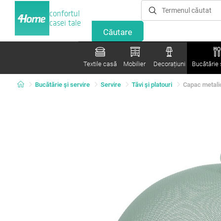
confortul
casei tale
Textile casă
Mobilier
Decorațiuni
Bucătărie ș
Bucătărie și servire
Servire
Tăvi şi platouri
Capac metalic