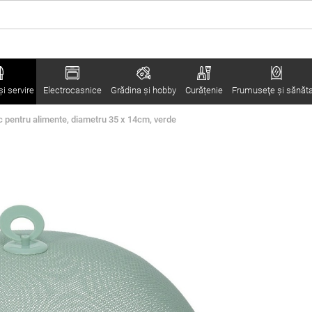
i servire
Electrocasnice
Grădina şi hobby
Curățenie
Frumuseţe şi sănăt
 pentru alimente, diametru 35 x 14cm, verde