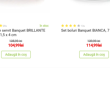
în stoc
29x
13x
e servit Banquet BRILLANTE
Set boluri Banquet BIANCA, 7
1,5 x 4 cm
135,99 lei
139,99 lei
104,99
lei
114,99
lei
Adaugă în coș
Adaugă în coș