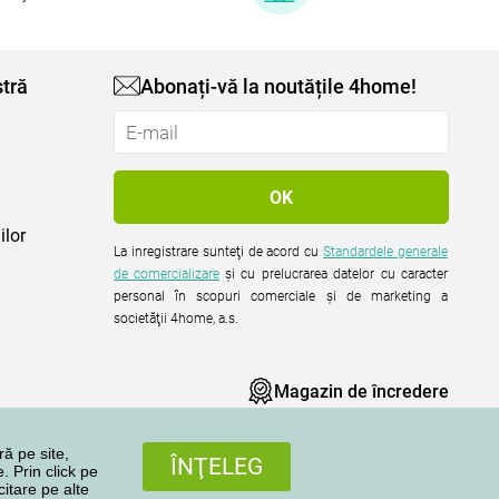
tră
Abonați-vă la noutățile 4home!
ilor
La inregistrare sunteţi de acord cu
Standardele generale
de comercializare
şi cu prelucrarea datelor cu caracter
personal în scopuri comerciale şi de marketing a
societăţii 4home, a.s.
Magazin de încredere
ră pe site,
ÎNŢELEG
. Prin click pe
citare pe alte