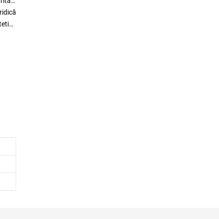
ități,
ridică
tetica