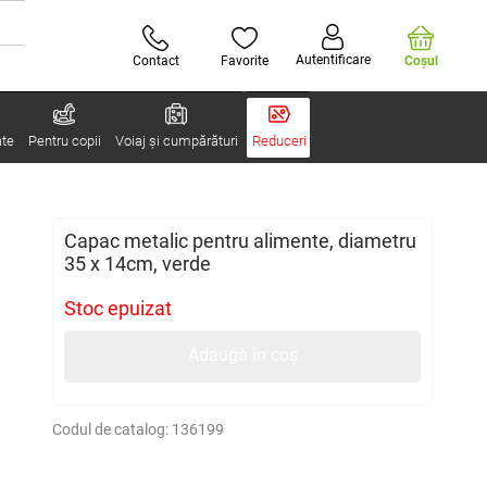
Autentificare
Contact
Favorite
Coşul
ate
Pentru copii
Voiaj și cumpărături
Reduceri
Capac metalic pentru alimente, diametru
35 x 14cm, verde
Stoc epuizat
Adaugă în coș
Codul de catalog:
136199