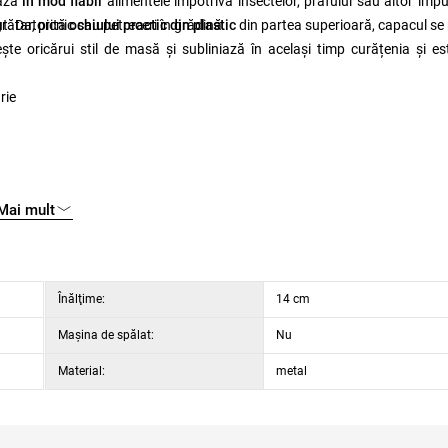
ază
în mod fiabil
alimentele împotriva insectelor, prafului sau altor impur
grătar, picnic sau petreceri în grădină.
ut. Datorită
ochiului practic din plastic
din partea superioară, capacul se 
ește oricărui stil de masă și subliniază în același timp curățenia și es
rie
Mai mult
Înălţime:
14 cm
Maşina de spălat:
Nu
Material:
metal