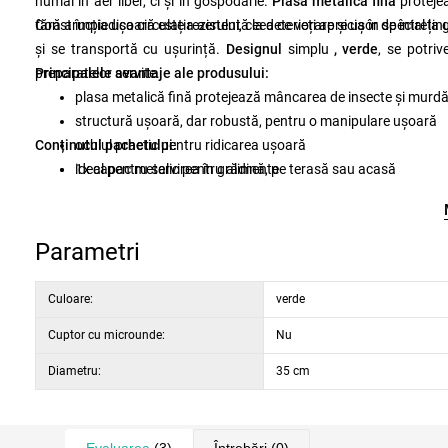
numai în aer liber, ci și în gospodărie.
Plasă metalică fină
proteje
fără a împiedica circulația aerului, ceea ce veți aprecia în special la 
Construcția ușoară este rezistentă la deteriorare și ușor de întrețin
și se transportă cu ușurință.
Designul
simplu
, verde
, se potriv
preparatelor servite.
Principalele avantaje ale produsului:
plasa metalică fină protejează mâncarea de insecte și murdă
structură ușoară, dar robustă, pentru o manipulare ușoară
Conținutul pachetului:
ochiul practic pentru ridicarea ușoară
ideal pentru servirea în grădină, pe terasă sau acasă
1x capac metalic pentru alimente
Parametri
Culoare:
verde
Cuptor cu microunde:
Nu
Diametru:
35 cm