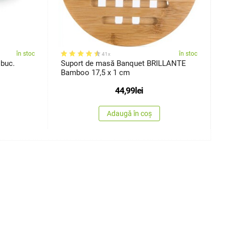
în stoc
în stoc
41x
 buc.
Suport de masă Banquet BRILLANTE
S
Bamboo 17,5 x 1 cm
L
44,99
lei
Adaugă în coș