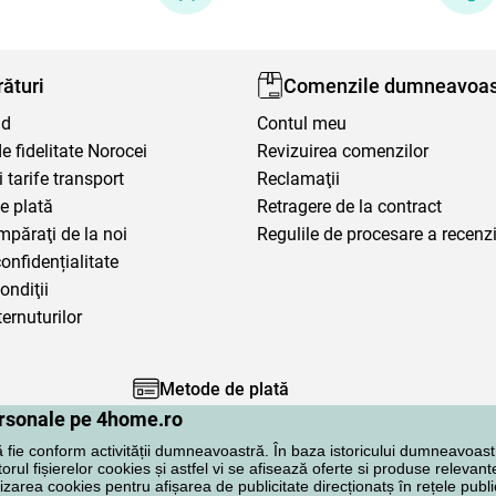
ături
Comenzile dumneavoas
nd
Contul meu
 fidelitate Norocei
Revizuirea comenzilor
i tarife transport
Reclamaţii
e plată
Retragere de la contract
mpăraţi de la noi
Regulile de procesare a recenzi
confidențialitate
ondiţii
ternuturilor
Metode de plată
personale pe 4home.ro
ă fie conform activității dumneavoastră. În baza istoricului dumneavoast
rul fișierelor cookies și astfel vi se afisează oferte si produse relevante
lizarea cookies pentru afișarea de publicitate direcționatș în rețele publi