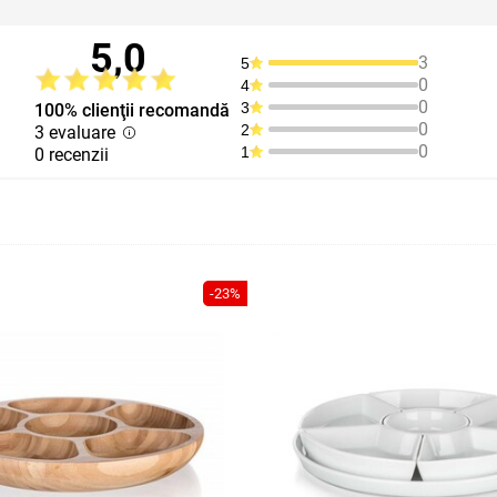
5,0
3
5
0
4
0
3
100% clienţii recomandă
0
2
3 evaluare
0
1
0 recenzii
-23%