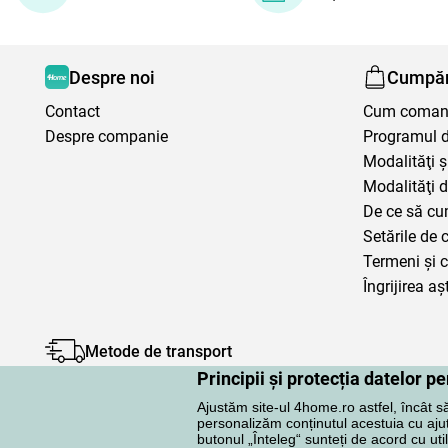
Despre noi
Cumpăr
Contact
Cum coma
Despre companie
Programul de
Modalităţi ş
Modalităţi d
De ce să cu
Setările de 
Termeni şi c
Îngrijirea aș
Metode de transport
Principii și protecția datelor 
Ajustăm site-ul 4home.ro astfel, încât s
personalizăm conținutul acestuia cu ajuto
butonul „Înteleg“ sunteți de acord cu uti