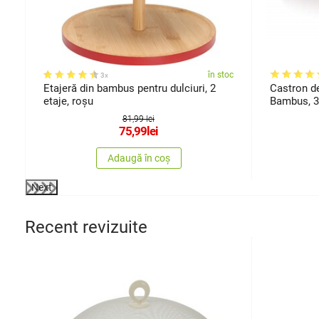
oc
în stoc
3x
Etajeră din bambus pentru dulciuri, 2
Castron d
etaje, roșu
Bambus, 3
81,99 lei
75,99
lei
Adaugă în coș
Next
Recent revizuite