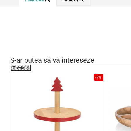
Evaluarea
(3)
Întrebări
(0)
S-ar putea să vă intereseze
Previous
-31%
-7%