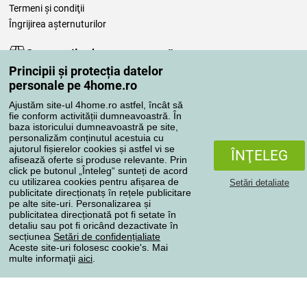
Termeni şi condiţii
Îngrijirea așternuturilor
Comenzile dumneavoastră
Principii și protecția datelor
Contul meu
personale pe 4home.ro
Revizuirea comenzilor
Ajustăm site-ul 4home.ro astfel, încât să
Reclamaţii
fie conform activității dumneavoastră. În
Retragere de la contract
baza istoricului dumneavoastră pe site,
personalizăm conținutul acestuia cu
Regulile de procesare a recenziilor
ajutorul fișierelor cookies și astfel vi se
ÎNŢELEG
afisează oferte si produse relevante. Prin
click pe butonul „Înteleg“ sunteți de acord
Metode de transport
cu utilizarea cookies pentru afișarea de
Setări detaliate
publicitate direcționatș în rețele publicitare
pe alte site-uri. Personalizarea și
publicitatea direcționată pot fi setate în
Metode de plată
detaliu sau pot fi oricând dezactivate în
secțiunea
Setări de confidențialiate
Aceste site-uri folosesc cookie's. Mai
multe informaţii
aici
.
Magazin de încredere