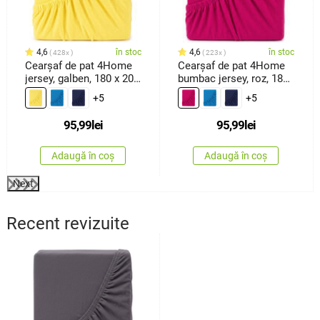
4,6
în stoc
4,6
în stoc
428x
223x
Cearşaf de pat 4Home
Cearşaf de pat 4Home
jersey, galben, 180 x 200
bumbac jersey, roz, 180
cm
x 200 cm
+5
+5
95,99
lei
95,99
lei
Adaugă în coș
Adaugă în coș
Next
Recent revizuite