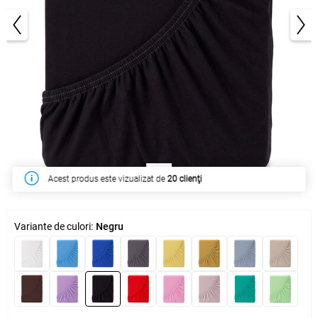
1/3
În săptămâna acesta a fost cumpărat de
310 clienţi
Variante de culori:
Negru