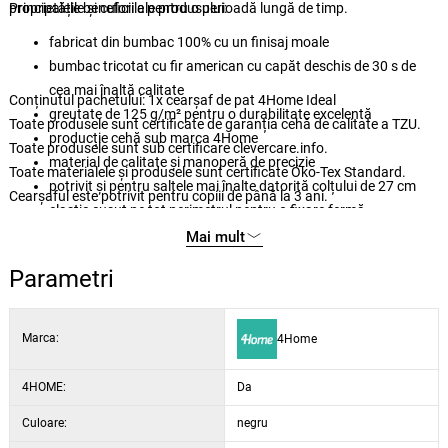
proprietățile și culorile pentru o perioadă lungă de timp.
Principalele beneficii ale produsului:
fabricat din bumbac 100% cu un finisaj moale
bumbac tricotat cu fir american cu capăt deschis de 30 s de
cea mai înaltă calitate
Conținutul pachetului: 1x cearșaf de pat 4Home Ideal
greutate de 125 g/m² pentru o durabilitate excelentă
Toate produsele sunt certificate de garanția cehă de calitate a TZU.
producție cehă sub marca 4Home
Toate produsele sunt sub certificare clevercare.info.
material de calitate și manoperă de precizie
Toate materialele și produsele sunt certificate Öko-Tex Standard.
potrivit și pentru saltele mai înalte datorită colțului de 27 cm
Cearșaful este potrivit pentru copiii de până la 3 ani.
elastic cusut pe tot perimetrul pentru o fixare fermă
elasticul este CERTIFICAT BUREAU VERITAS
Mai mult
întreținere ușoară prin spălare la 60 °C
Parametri
potrivit pentru uscarea cu mașina de uscat la programul delicat
culori subtile și elegante
Marca:
4Home
4HOME:
Da
Culoare:
negru