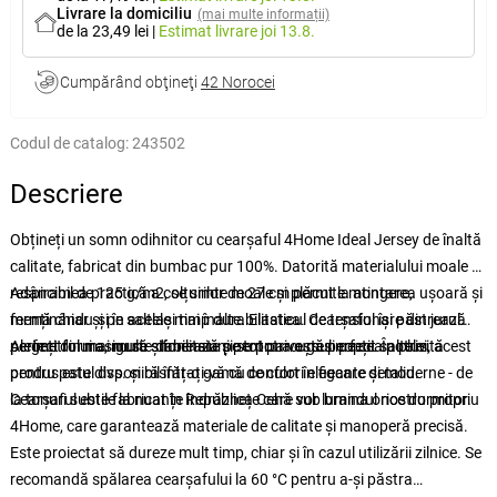
Livrare la domiciliu
(mai multe informații)
de la 23,49 lei
|
Estimat livrare
joi 13.8.
Cumpărând obţineţi
42 Norocei
Codul de catalog:
243502
Descriere
Obțineți un somn odihnitor cu cearșaful 4Home Ideal Jersey de înaltă
calitate, fabricat din bumbac pur 100%. Datorită materialului moale și
respirabil de 125 g/m2, se simte moale și plăcut la atingere,
Adâncimea practică a colțurilor de 27 cm permite montarea ușoară și
menținându-și în același timp durabilitatea. Cearșaful își păstrează
fermă chiar și pe saltele mai înalte. Elasticul de tensionare din jurul
perfect forma, nu se șifonează și se potrivește perfect saltelei.
perimetrului asigură stabilitate pe tot parcursul nopții. În plus, acest
Alegeți din mai multe dimensiuni pentru a o găsi pe cea potrivită
produs este disponibil într-o gamă de culori elegante și moderne - de
pentru patul dvs. și răsfățați-vă cu confort în fiecare detaliu.
la tonuri subtile la nuanțe îndrăznețe care vor lumina orice dormitor.
Cearșaful este fabricat în Republica Cehă sub brandul nostru propriu
4Home, care garantează materiale de calitate și manoperă precisă.
Este proiectat să dureze mult timp, chiar și în cazul utilizării zilnice. Se
recomandă spălarea cearșafului la 60 °C pentru a-și păstra