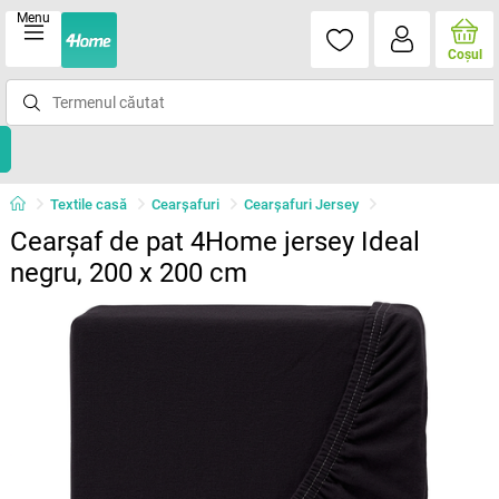
Menu
Coşul
Textile casă
Cearșafuri
Cearșafuri Jersey
Cearșaf de pat 4Home jersey Ideal
negru, 200 x 200 cm