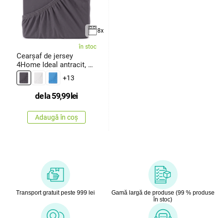
8x
în stoc
Cearșaf de jersey
4Home Ideal antracit, 70
x 140
+13
de la
59,99
lei
Adaugă în coș
Transport gratuit peste 999 lei
Gamă largă de produse (99 % produse
în stoc)