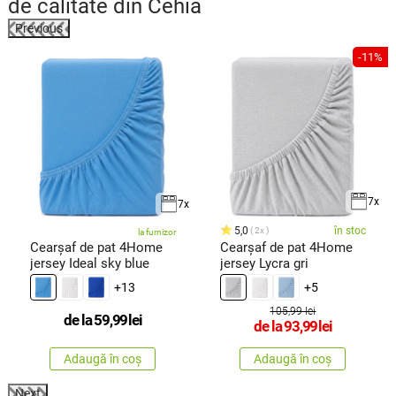
de calitate din Cehia
Previous
%
-11%
7x
7x
5,0
în stoc
2x
la furnizor
Cearșaf de pat 4Home
Cearșaf de pat 4Home
jersey Ideal sky blue
jersey Lycra gri
+13
+5
105,99 lei
de la
59,99
lei
de la
93,99
lei
Adaugă în coș
Adaugă în coș
Next