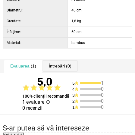
copac obișnuit are nevoie de mulți ani pentru a crește, bambusul
Diametru:
40 cm
crește până la un metru pe zi. De aceea este un material cu adevărat
Greutate:
1,8 kg
ușor de reînnoit, care poate fi folosit și în baie.
Înălţime:
60 cm
Material:
bambus
Evaluarea
(1)
Întrebări
(0)
5,0
1
5
0
4
0
3
100% clienţii recomandă
0
2
1 evaluare
0
1
0 recenzii
S-ar putea să vă intereseze