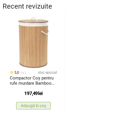
Recent revizuite
5,0
stoc epuizat
1x
Compactor Coș pentru
rufe murdare Bamboo
rotund, natural
197,49
lei
Adaugă în coș