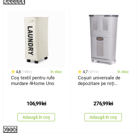
Previous
%
4,8
în stoc
4,7
în stoc
100x
211x
Coș textil pentru rufe
Coșuri universale de
murdare 4Home Uno
depozitare pe roți
4Home HANDY, 2 nivele
106,99
lei
276,99
lei
Adaugă în coș
Adaugă în coș
Next