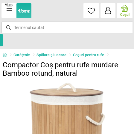
Menu
Coşul
Curățenie
Spălare şi uscare
Coşuri pentru rufe
Compactor Coș pentru rufe murdare
Bamboo rotund, natural