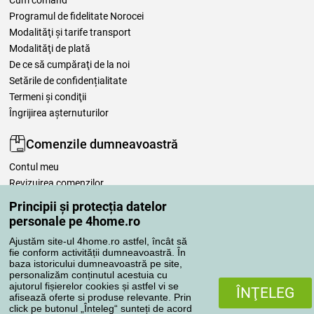
Cum comand
Programul de fidelitate Norocei
Modalităţi şi tarife transport
Modalităţi de plată
De ce să cumpăraţi de la noi
Setările de confidențialitate
Termeni şi condiţii
Îngrijirea așternuturilor
Comenzile dumneavoastră
Contul meu
Revizuirea comenzilor
Reclamaţii
Principii și protecția datelor
Retragere de la contract
personale pe 4home.ro
Regulile de procesare a recenziilor
Ajustăm site-ul 4home.ro astfel, încât să
fie conform activității dumneavoastră. În
baza istoricului dumneavoastră pe site,
Metode de transport
personalizăm conținutul acestuia cu
ajutorul fișierelor cookies și astfel vi se
ÎNŢELEG
afisează oferte si produse relevante. Prin
click pe butonul „Înteleg“ sunteți de acord