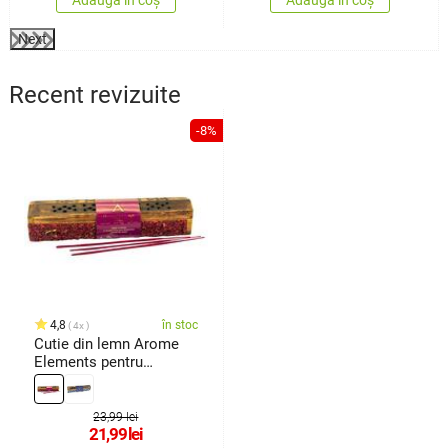
Next
Recent revizuite
-8%
4,8
în stoc
4x
Cutie din lemn Arome
Elements pentru
bețișoare parfumate, 10
bețișoare, Foc
23,99 lei
21,99
lei