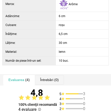
Marca:
Arôme
Adâncime:
6 cm
Culoare:
roșu
Înălţime:
6,5 cm
Lăţime:
30 cm
Material:
lemn
Număr de piese într-un set:
10 buc.
Evaluarea
(4)
Întrebări
(0)
4,8
3
5
1
4
0
3
100% clienţii recomandă
0
2
4 evaluare