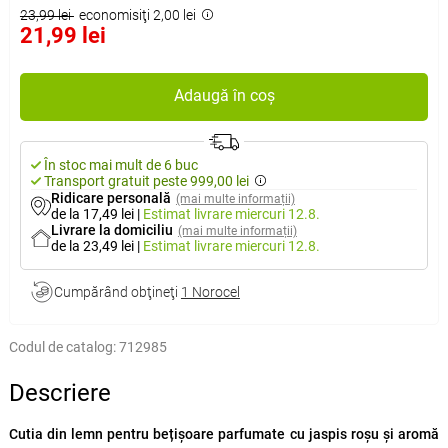
23,99 lei
economisiţi 2,00 lei
21,99 lei
Adaugă în coș
În stoc mai mult de 6 buc
Transport gratuit peste 999,00 lei
Ridicare personală
(mai multe informații)
de la 17,49 lei
|
Estimat livrare
miercuri 12.8.
Livrare la domiciliu
(mai multe informații)
de la 23,49 lei
|
Estimat livrare
miercuri 12.8.
Cumpărând obţineţi
1 Norocel
Codul de catalog:
712985
Descriere
Cutia din lemn pentru bețișoare parfumate cu jaspis roșu și aromă