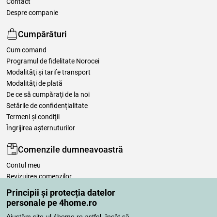
Contact
Despre companie
Cumpărături
Cum comand
Programul de fidelitate Norocei
Modalităţi şi tarife transport
Modalităţi de plată
De ce să cumpăraţi de la noi
Setările de confidențialitate
Termeni şi condiţii
Îngrijirea așternuturilor
Comenzile dumneavoastră
Contul meu
Revizuirea comenzilor
Reclamaţii
Principii și protecția datelor
Retragere de la contract
personale pe 4home.ro
Regulile de procesare a recenziilor
Ajustăm site-ul 4home.ro astfel, încât să