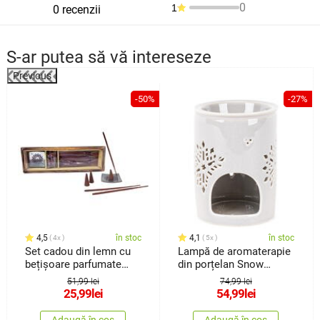
0
1
0 recenzii
S-ar putea să vă intereseze
Previous
%
-50%
-27%
4,5
în stoc
4,1
în stoc
4x
5x
Set cadou din lemn cu
Lampă de aromaterapie
bețișoare parfumate
din porțelan Snow
Arome,Patchouli
flower bej, 8,5 x 12 cm
51,99 lei
74,99 lei
25,99
lei
54,99
lei
Adaugă în coș
Adaugă în coș