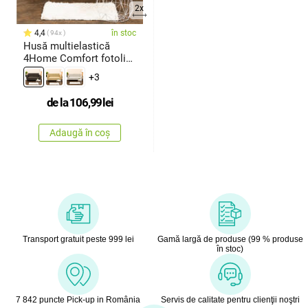
2x
4,4
în stoc
94x
Husă multielastică
4Home Comfort fotoliu
dublu, ma
+3
de la
106,99
lei
Adaugă în coș
Transport gratuit peste 999 lei
Gamă largă de produse (99 % produse
în stoc)
7 842 puncte Pick-up in România
Servis de calitate pentru clienţii noştri