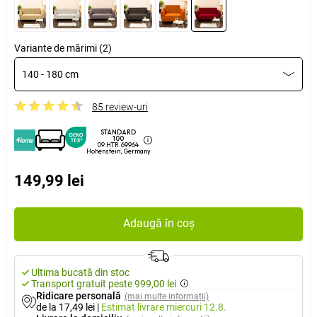
Variante de mărimi (2)
140 - 180 cm
85 review-uri
STANDARD
100
09.HTR.69964
Hohenstein, Germany
149,99 lei
Adaugă în coș
Ultima bucată din stoc
Transport gratuit peste 999,00 lei
Ridicare personală
(mai multe informații)
de la 17,49 lei
|
Estimat livrare
miercuri 12.8.