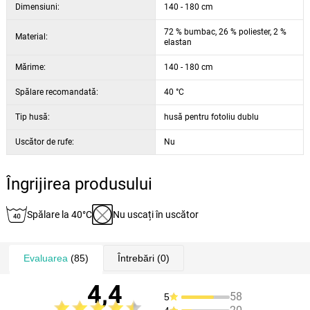
Dimensiuni:
140 - 180 cm
extinde foarte bine în toate direcțiile, deci se va adapta foarte bine, va
ușura munca dumneavoastră
72 % bumbac, 26 % poliester, 2 %
Material:
elastan
Mărime:
140 - 180 cm
Spălare recomandată:
40 °C
Tip husă:
husă pentru fotoliu dublu
Uscător de rufe:
Nu
Îngrijirea produsului
Spălare la 40°C
Nu uscați în uscător
Evaluarea
(85)
Întrebări
(0)
4,4
58
5