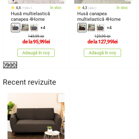
4,4
în stoc
4,3
în stoc
132x
44x
Husă multielastică
Husă canapea
canapea 4Home
multielastică 4Home
+4
+4
149,99 lei
129,99 lei
de la
95,99
lei
de la
127,99
lei
Adaugă în coș
Adaugă în coș
Next
Recent revizuite