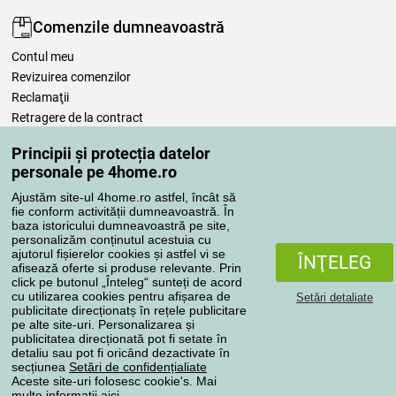
Comenzile dumneavoastră
Contul meu
Revizuirea comenzilor
Reclamaţii
Retragere de la contract
Regulile de procesare a recenziilor
Principii și protecția datelor
personale pe 4home.ro
Metode de transport
Ajustăm site-ul 4home.ro astfel, încât să
fie conform activității dumneavoastră. În
baza istoricului dumneavoastră pe site,
personalizăm conținutul acestuia cu
Metode de plată
ajutorul fișierelor cookies și astfel vi se
ÎNŢELEG
afisează oferte si produse relevante. Prin
click pe butonul „Înteleg“ sunteți de acord
cu utilizarea cookies pentru afișarea de
Setări detaliate
Magazin de încredere
publicitate direcționatș în rețele publicitare
pe alte site-uri. Personalizarea și
publicitatea direcționată pot fi setate în
detaliu sau pot fi oricând dezactivate în
secțiunea
Setări de confidențialiate
Aceste site-uri folosesc cookie's. Mai
multe informaţii
aici
.