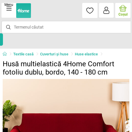
Menu
Coşul
Textile casă
Cuverturi și huse
Huse elastice
Husă multielastică 4Home Comfort
fotoliu dublu, bordo, 140 - 180 cm