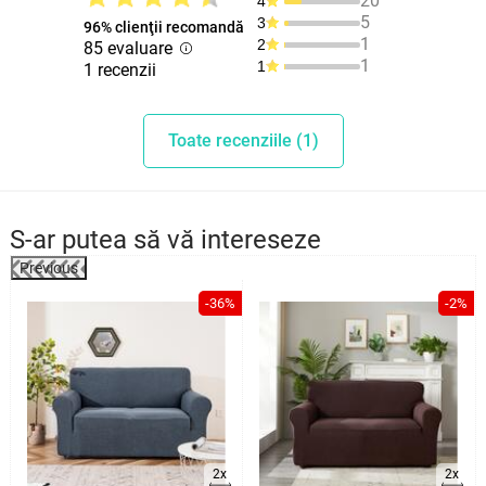
20
4
5
3
96% clienţii recomandă
1
2
85 evaluare
1
1
1 recenzii
Toate recenziile (1)
S-ar putea să vă intereseze
Previous
%
-36%
-2%
2x
2x