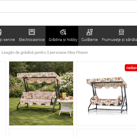
i servire
Electrocasnice
Grădina şi hobby
Curățenie
Frumuseţe şi sănăt
Leagăn de grădină pentru 3 persoane Olea Flower
reduc