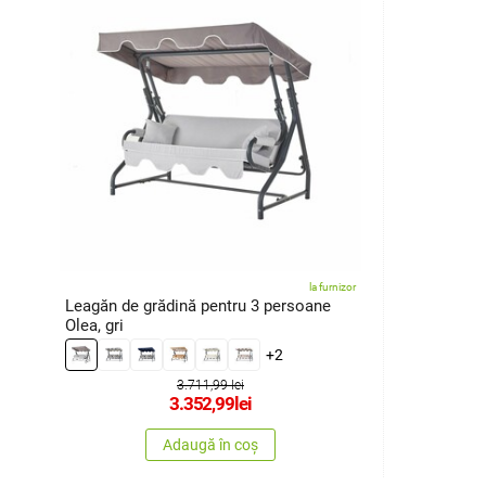
la furnizor
Leagăn de grădină pentru 3 persoane
Olea, gri
+2
3.711,99 lei
3.352,99
lei
Adaugă în coș