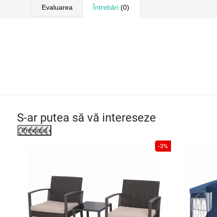
Evaluarea
Întrebări
(0)
S-ar putea să vă intereseze
Previous
-11%
-3%