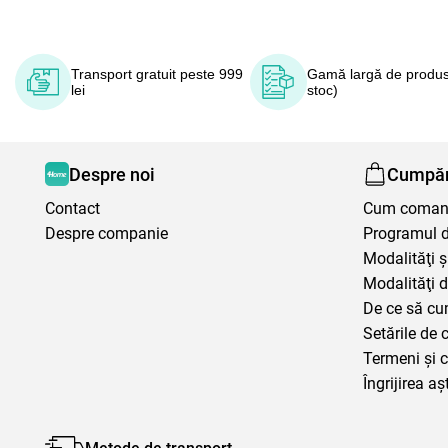
Transport gratuit peste 999
Gamă largă de produs
lei
stoc)
Despre noi
Cumpăr
Contact
Cum coma
Despre companie
Programul de
Modalităţi ş
Modalităţi d
De ce să cu
Setările de 
Termeni şi c
Îngrijirea aș