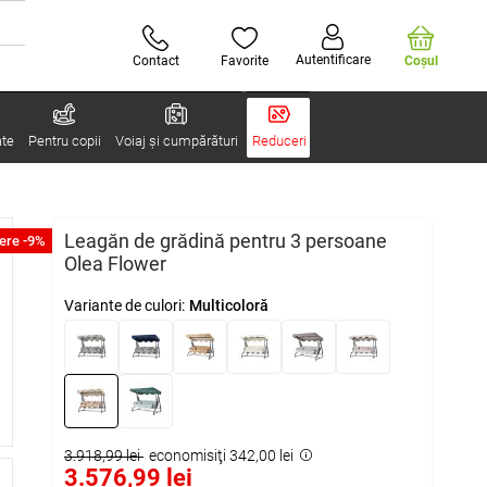
Autentificare
Contact
Favorite
Coşul
ate
Pentru copii
Voiaj și cumpărături
Reduceri
Leagăn de grădină pentru 3 persoane
ere -9%
Olea Flower
Variante de culori:
Multicoloră
3.918,99 lei
economisiţi 342,00 lei
3.576,99 lei