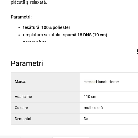
plăcută și relaxată.
Parametri:
țesătură:
100% poliester
umplutura șezutului:
spumă 18 DNS (10 cm)
perne:
2 buc
.
saltea:
portabilă
întreținere:
se recomandă curățarea chimică
Parametri
cadru:
picioare metalice
lățime:
200 cm
înălțime:
165 cm
Marca:
Hanah Home
adâncime:
110 cm
înălțimea șezutului:
60 cm
Adâncime:
110 cm
Culoare:
multicoloră
Demontat:
Da