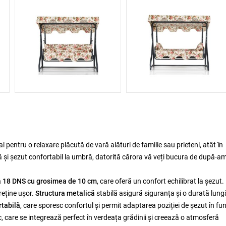
al pentru o relaxare plăcută de vară alături de familie sau prieteni, atât în
tă și șezut confortabil la umbră, datorită cărora vă veți bucura de după-a
 18 DNS cu grosimea de 10 cm
, care oferă un confort echilibrat la șezut
treține ușor.
Structura metalică
stabilă asigură siguranța și o durată lung
rtabilă
, care sporesc confortul și permit adaptarea poziției de șezut în fun
, care se integrează perfect în verdeața grădinii și creează o atmosferă