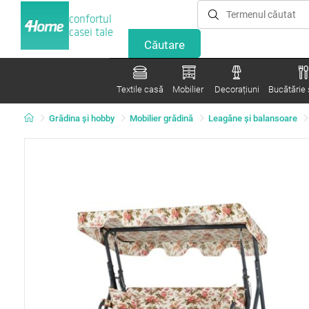
confortul
casei tale
Textile casă
Mobilier
Decorațiuni
Bucătărie ș
Grădina şi hobby
Mobilier grădină
Leagăne şi balansoare