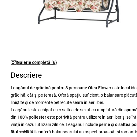
Galerie completă (6)
Descriere
Leagănul de grădină pentru 3 persoane Olea Flower
este locul ide
grădină, cât și pe terasă. Oferă spațiu suficient, o balansare plăcu
liniștite și de momente petrecute seara în aer liber.
Leagănul este echipat cu o saltea de șezut cu umplutură din
spumă
din
100% poliester
este potrivită pentru utilizare în aer liber și se în
viață în cazul utilizării zilnice. Leagănul include
perne
și
o saltea po
de necesități.
Motivul floral conferă balansoarului un aspect proaspăt și romantic