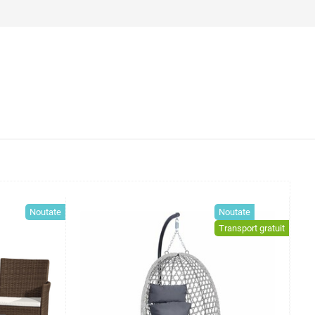
Noutate
Noutate
Transport gratuit