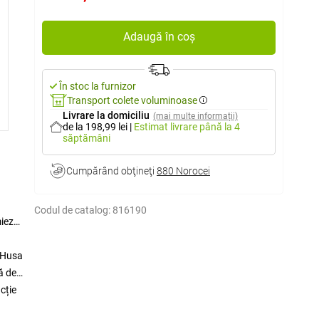
Adaugă în coș
În stoc la furnizor
Transport colete voluminoase
Livrare la domiciliu
(mai multe informații)
de la 198,99 lei
|
Estimat livrare
până la 4
săptămâni
Cumpărând obţineţi
880 Norocei
Codul de catalog:
816190
mieze
. Husa
ă de
cție