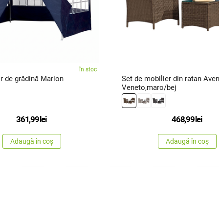
în stoc
Cort/foișor de grădină Marion
Set de mobilier din ratan Ave
Veneto,maro/bej
361,99
lei
468,99
lei
Adaugă în coș
Adaugă în coș