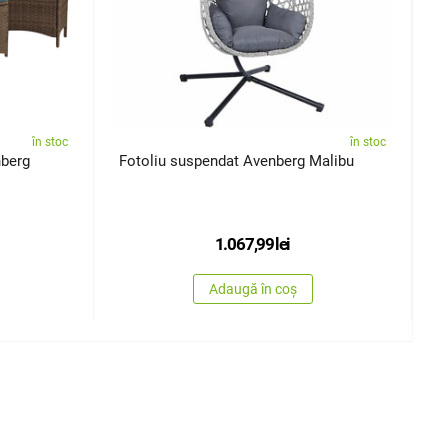
în stoc
în stoc
nberg
Fotoliu suspendat Avenberg Malibu
L
A
1.067,99
lei
Adaugă în coș