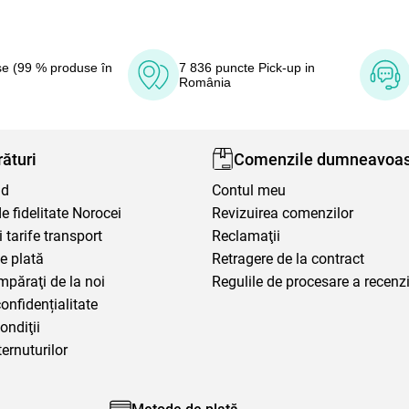
e (99 % produse în
7 836 puncte Pick-up in
România
ături
Comenzile dumneavoas
nd
Contul meu
 fidelitate Norocei
Revizuirea comenzilor
i tarife transport
Reclamaţii
e plată
Retragere de la contract
mpăraţi de la noi
Regulile de procesare a recenzi
confidențialitate
ondiţii
ternuturilor