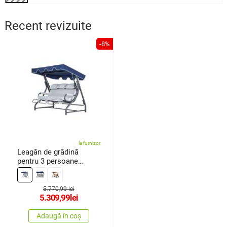
Recent revizuite
-8%
la furnizor
Leagăn de grădină
pentru 3 persoane
Salvia,albastru
5.770,99 lei
5.309,99
lei
Adaugă în coș