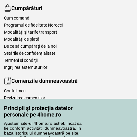
Cumpărături
Cum comand
Programul de fidelitate Norocei
Modalităţi şi tarife transport
Modalităţi de plată
De ce să cumpăraţi de la noi
Setările de confidențialitate
Termeni şi condiţii
Îngrijirea așternuturilor
Comenzile dumneavoastră
Contul meu
Revizuirea comenzilor
Reclamaţii
Principii și protecția datelor
Retragere de la contract
personale pe 4home.ro
Regulile de procesare a recenziilor
Ajustăm site-ul 4home.ro astfel, încât să
fie conform activității dumneavoastră. În
baza istoricului dumneavoastră pe site,
Metode de transport