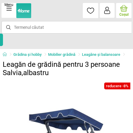
Menu
Coşul
Grădina şi hobby
Mobilier grădină
Leagăne şi balansoare
Leagăn de grădină pentru 3 persoane
Salvia,albastru
reducere -8%