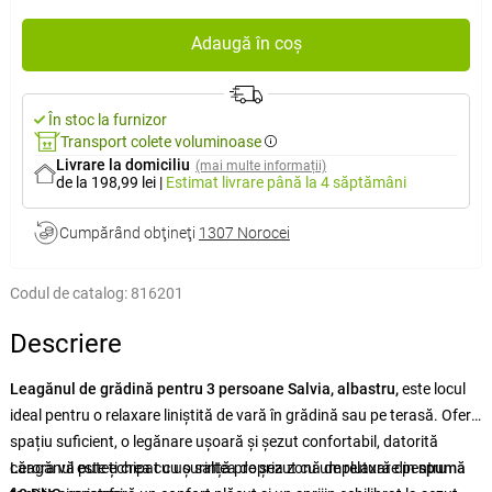
Adaugă în coș
În stoc la furnizor
Transport colete voluminoase
Livrare la domiciliu
(mai multe informații)
de la 198,99 lei
|
Estimat livrare
până la 4 săptămâni
Cumpărând obţineţi
1307 Norocei
Codul de catalog:
816201
Descriere
Leagănul de grădină pentru 3 persoane Salvia, albastru,
este locul
ideal pentru o relaxare liniștită de vară în grădină sau pe terasă. Oferă
spațiu suficient, o legănare ușoară și șezut confortabil, datorită
cărora vă puteți crea cu ușurință propria zonă de relaxare pentru
Leagănul este echipat cu o saltea de șezut cu umplutură din
spumă