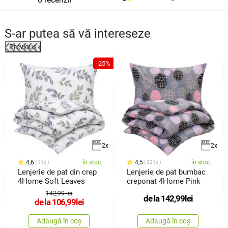
S-ar putea să vă intereseze
Previous
%
-25%
2x
2x
4,6
în stoc
4,5
în stoc
11x
331x
Lenjerie de pat din crep
Lenjerie de pat bumbac
4Home Soft Leaves
creponat 4Home Pink
142,99 lei
de la
142,99
lei
de la
106,99
lei
Adaugă în coș
Adaugă în coș