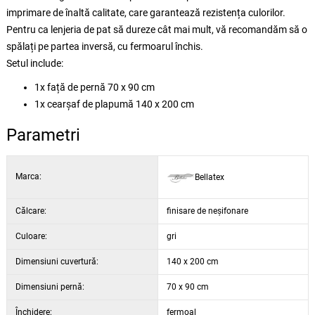
imprimare de înaltă calitate, care garantează rezistența culorilor.
Pentru ca lenjeria de pat să dureze cât mai mult, vă recomandăm să o
spălați pe partea inversă, cu fermoarul închis.
Setul include:
1x față de pernă 70 x 90 cm
1x cearșaf de plapumă 140 x 200 cm
Parametri
Marca:
Bellatex
Călcare:
finisare de neșifonare
Culoare:
gri
Dimensiuni cuvertură:
140 x 200 cm
Dimensiuni pernă:
70 x 90 cm
Închidere:
fermoal