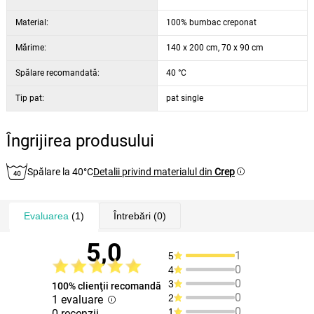
Material:
100% bumbac creponat
Mărime:
140 x 200 cm, 70 x 90 cm
Spălare recomandată:
40 °C
Tip pat:
pat single
Îngrijirea produsului
Spălare la 40°C
Detalii privind materialul din
Crep
Evaluarea
(1)
Întrebări
(0)
5,0
1
5
0
4
0
3
100% clienţii recomandă
0
2
1 evaluare
0
1
0 recenzii