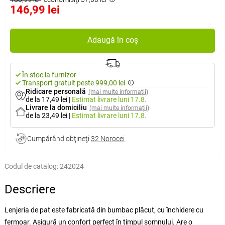
146,99 lei
Adaugă în coș
În stoc la furnizor
Transport gratuit peste 999,00 lei
Ridicare personală
(mai multe informații)
de la 17,49 lei
|
Estimat livrare
luni 17.8.
Livrare la domiciliu
(mai multe informații)
de la 23,49 lei
|
Estimat livrare
luni 17.8.
Cumpărând obţineţi
32 Norocei
Codul de catalog:
242024
Descriere
Lenjeria de pat este fabricată din bumbac plăcut, cu închidere cu
fermoar. Asigură un confort perfect în timpul somnului. Are o