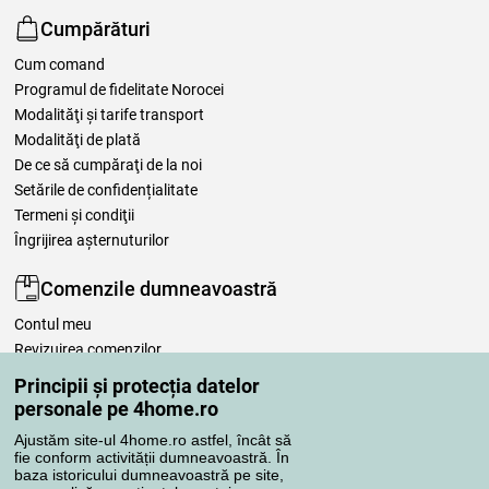
Cumpărături
Cum comand
Programul de fidelitate Norocei
Modalităţi şi tarife transport
Modalităţi de plată
De ce să cumpăraţi de la noi
Setările de confidențialitate
Termeni şi condiţii
Îngrijirea așternuturilor
Comenzile dumneavoastră
Contul meu
Revizuirea comenzilor
Reclamaţii
Principii și protecția datelor
Retragere de la contract
personale pe 4home.ro
Regulile de procesare a recenziilor
Ajustăm site-ul 4home.ro astfel, încât să
fie conform activității dumneavoastră. În
baza istoricului dumneavoastră pe site,
Metode de transport