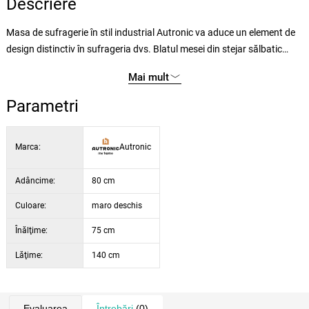
Descriere
Masa de sufragerie în stil industrial Autronic va aduce un element de
design distinctiv în sufrageria dvs. Blatul mesei din stejar sălbatic
oferă o structură atractivă și durabilitate datorită MDF-ului de înaltă
Mai mult
calitate. Aspectul impresionant este accentuat de picioarele din metal
negru, care oferă stabilitate și creează un contrast modern cu nuanța
Parametri
de stejar sălbatic a blatului mesei. Forma atipică a blatului adaugă
originalitate mesei, în timp ce construcția sa solidă asigură
Marca:
Autronic
durabilitatea. Această masă este ideală pentru iubitorii de design care
caută o combinație de funcționalitate și stil.
Adâncime:
80 cm
Culoare:
maro deschis
Înălţime:
75 cm
Lăţime:
140 cm
Evaluarea
Întrebări
(0)