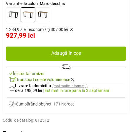
Variante de culori:
Maro deschis
1.234,99 lei
economisiţi 307,00 lei
927,99 lei
Adaugă în coș
În stoc la furnizor
Transport colete voluminoase
Livrare la domiciliu
(mai multe informații)
de la 198,99 lei
|
Estimat livrare
până la 3 săptămâni
Cumpărând obţineţi
171 Norocei
Codul de catalog:
812512