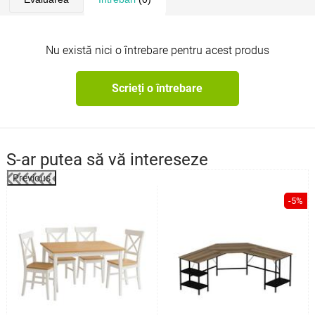
Nu există nici o întrebare pentru acest produs
Scrieți o întrebare
S-ar putea să vă intereseze
Previous
%
-5%