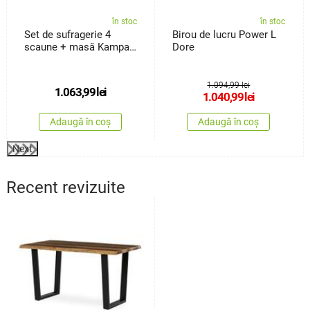
în stoc
în stoc
Set de sufragerie 4
Birou de lucru Power L
scaune + masă Kampali,
Dore
alb
1.094,99 lei
1.063,99
lei
1.040,99
lei
Adaugă în coș
Adaugă în coș
Next
Recent revizuite