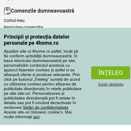
Comenzile dumneavoastră
Contul meu
Revizuirea comenzilor
Reclamaţii
Principii și protecția datelor
Retragere de la contract
personale pe 4home.ro
Regulile de procesare a recenziilor
Ajustăm site-ul 4home.ro astfel, încât să
fie conform activității dumneavoastră. În
baza istoricului dumneavoastră pe site,
Metode de transport
personalizăm conținutul acestuia cu
ajutorul fișierelor cookies și astfel vi se
ÎNŢELEG
afisează oferte si produse relevante. Prin
click pe butonul „Înteleg“ sunteți de acord
Metode de plată
cu utilizarea cookies pentru afișarea de
Setări detaliate
publicitate direcționatș în rețele publicitare
pe alte site-uri. Personalizarea și
publicitatea direcționată pot fi setate în
detaliu sau pot fi oricând dezactivate în
Magazin de încredere
secțiunea
Setări de confidențialiate
Aceste site-uri folosesc cookie's. Mai
multe informaţii
aici
.