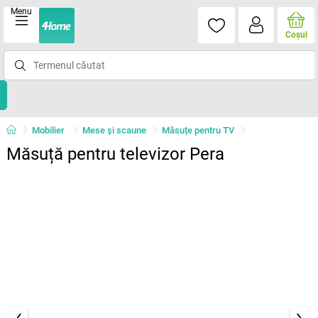
Menu
Coşul
Mobilier
Mese şi scaune
Măsuțe pentru TV
Măsuță pentru televizor Pera