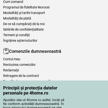
Cum comand
Programul de fidelitate Norocei
Modalităţi şi tarife transport
Modalităţi de plată
De ce să cumpăraţi de la noi
Setările de confidențialitate
Termeni şi condiţii
Îngrijirea așternuturilor
Comenzile dumneavoastră
Contul meu
Revizuirea comenzilor
Reclamaţii
Retragere de la contract
Regulile de procesare a recenziilor
Principii și protecția datelor
personale pe 4home.ro
Metode de transport
Ajustăm site-ul 4home.ro astfel, încât să
fie conform activității dumneavoastră. În
baza istoricului dumneavoastră pe site,