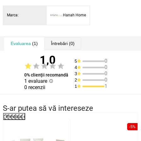
Întreținere ușoară datorită finisajului melaminic
Tip: măsuță TV
Marca:
Hanah Home
Material: placă de PAL acoperită 100% cu melamină
Grosime placă: 18 mm
Lățime: 120 cm
Înălțime: 55 cm
Evaluarea
(1)
Întrebări
(0)
Adâncime: 28 cm
Culoare: pin atlantic
1,0
0
5
0
4
0
3
0% clienţii recomandă
0
2
1 evaluare
1
1
0 recenzii
S-ar putea să vă intereseze
Previous
%
-5%