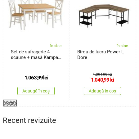
în stoc
în stoc
Set de sufragerie 4
Birou de lucru Power L
scaune + masă Kampali,
Dore
alb
1.094,99 lei
1.063,99
lei
1.040,99
lei
Adaugă în coș
Adaugă în coș
Next
Recent revizuite