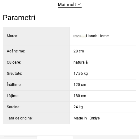
Lățime: 180 cm
Mai mult
Înălțime: 120 cm
Parametri
Adâncime: 28 cm
Culoare: negru și pin Atlantic
Marca:
Hanah Home
Adâncime:
28 cm
Culoare:
naturală
Greutate:
17,95 kg
Înălţime:
120 cm
Lăţime:
180 cm
Sarcina:
24 kg
Țara de origine:
Made in Türkiye