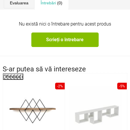
Evaluarea
Întrebări
(0)
Nu există nici o întrebare pentru acest produs
Scrieți o întrebare
S-ar putea să vă intereseze
Previous
%
-2%
-5%