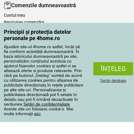
Comenzile dumneavoastră
Contul meu
Revizuirea comenzilor
Reclamaţii
Principii și protecția datelor
Retragere de la contract
personale pe 4home.ro
Regulile de procesare a recenziilor
Ajustăm site-ul 4home.ro astfel, încât să
fie conform activității dumneavoastră. În
baza istoricului dumneavoastră pe site,
Metode de transport
personalizăm conținutul acestuia cu
ajutorul fișierelor cookies și astfel vi se
ÎNŢELEG
afisează oferte si produse relevante. Prin
click pe butonul „Înteleg“ sunteți de acord
Metode de plată
cu utilizarea cookies pentru afișarea de
Setări detaliate
publicitate direcționatș în rețele publicitare
pe alte site-uri. Personalizarea și
publicitatea direcționată pot fi setate în
detaliu sau pot fi oricând dezactivate în
Magazin de încredere
secțiunea
Setări de confidențialiate
Aceste site-uri folosesc cookie's. Mai
multe informaţii
aici
.