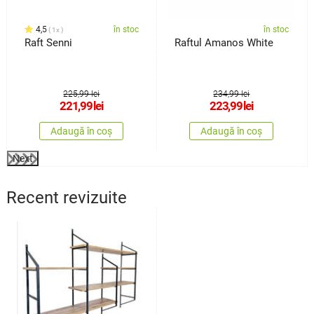
4,5
în stoc
în stoc
1x
Raft Senni
Raftul Amanos White
225,99 lei
234,99 lei
221,99
lei
223,99
lei
Adaugă în coș
Adaugă în coș
Next
Recent revizuite