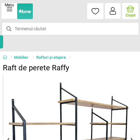
Menu
Coşul
Mobilier
Rafturi şi etajere
Raft de perete Raffy