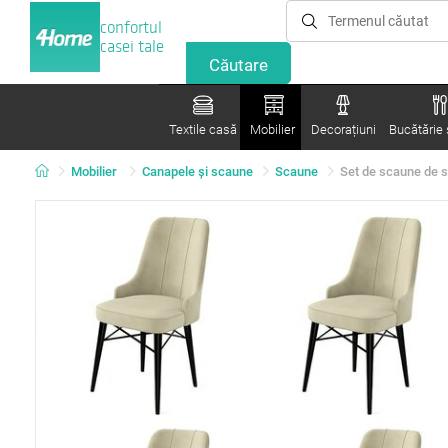
confortul
casei tale
Textile casă
Mobilier
Decorațiuni
Bucătărie ș
Mobilier
Canapele și scaune
Scaune
Set de scaune de s