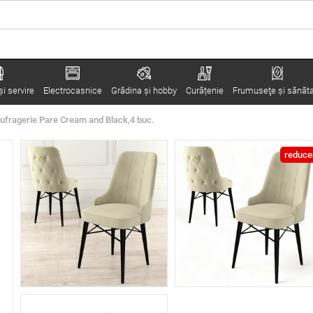
i servire
Electrocasnice
Grădina şi hobby
Curățenie
Frumuseţe şi sănăt
ufragerie Pare Cream and Black,4 buc.
reduce