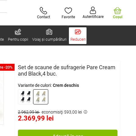
Autentificare
Contact
Favorite
Coşul
ate
Pentru copii
Voiaj și cumpărături
Reduceri
Set de scaune de sufragerie Pare Cream
re -20%
and Black,4 buc.
Variante de culori:
Crem deschis
2.962,99 lei
economisiţi 593,00 lei
2.369,99 lei