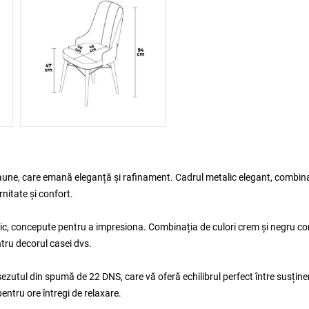
caune, care emană eleganță și rafinament. Cadrul metalic elegant, combin
nitate și confort.
chic, concepute pentru a impresiona. Combinația de culori crem și negru c
tru decorul casei dvs.
utul din spumă de 22 DNS, care vă oferă echilibrul perfect între susținer
entru ore întregi de relaxare.