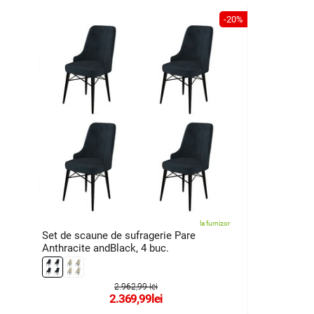
-20%
la furnizor
Set de scaune de sufragerie Pare
Anthracite andBlack, 4 buc.
2.962,99 lei
2.369,99
lei