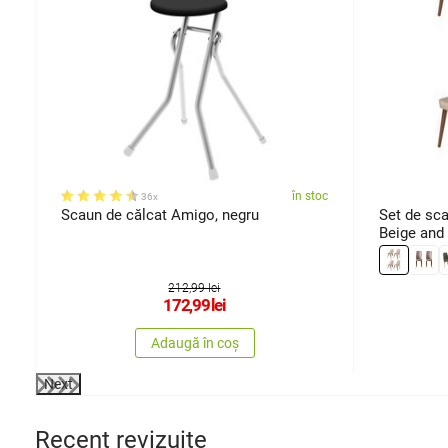
oc
în stoc
36x
Scaun de călcat Amigo, negru
Set de sca
Beige and 
212,99 lei
172,99
lei
Adaugă în coș
Next
Recent revizuite