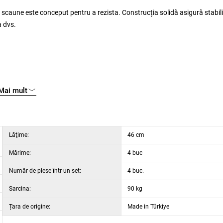
 scaune este conceput pentru a rezista. Construcția solidă asigură stabil
a dvs.
Mai mult
Lăţime:
46 cm
Mărime:
4 buc
Număr de piese într-un set:
4 buc.
Sarcina:
90 kg
Țara de origine:
Made in Türkiye