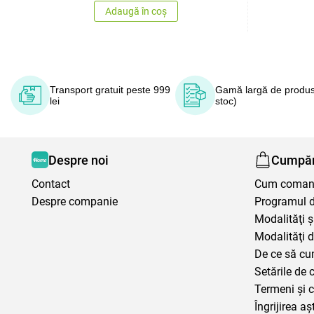
Adaugă în coș
Transport gratuit peste 999
Gamă largă de produs
lei
stoc)
Despre noi
Cumpăr
Contact
Cum coma
Despre companie
Programul de
Modalităţi ş
Modalităţi d
De ce să cu
Setările de 
Termeni şi c
Îngrijirea aș