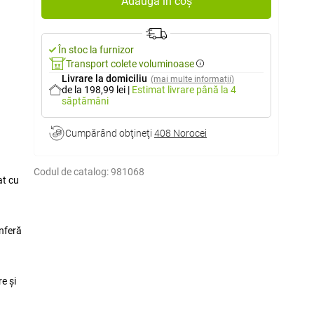
Adaugă în coș
În stoc la furnizor
Transport colete voluminoase
Livrare la domiciliu
(mai multe informații)
de la 198,99 lei
|
Estimat livrare
până la 4
săptămâni
Cumpărând obţineţi
408 Norocei
Codul de catalog:
981068
at cu
onferă
e și