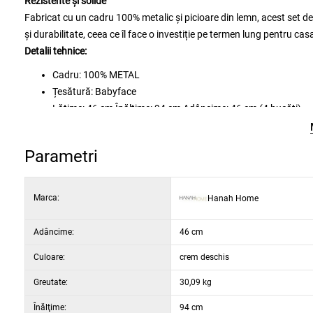
Rezistente și solide
Fabricat cu un cadru 100% metalic și picioare din lemn, acest set de
și durabilitate, ceea ce îl face o investiție pe termen lung pentru cas
Detalii tehnice:
Cadru: 100% METAL
Țesătură: Babyface
Lățime: 46 cm Înălțime: 94 cm Adâncime: 46 cm (4 bucăți)
Înălțime scaun: 47 cm
Înălțime picioare: 43 cm
Parametri
Spumă 18 DNS pentru spătar / spumă 22 DNS pentru șezut
Picioare din lemn
Culoare: Crem și negru
Marca:
Hanah Home
Adâncime:
46 cm
Culoare:
crem deschis
Greutate:
30,09 kg
Înălţime:
94 cm