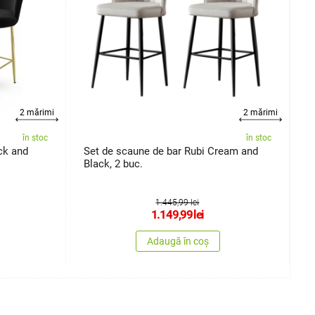
2 mărimi
2 mărimi
în stoc
în stoc
ck and
Set de scaune de bar Rubi Cream and
S
Black, 2 buc.
Y
1.445,99 lei
1.149,99
lei
Adaugă în coș