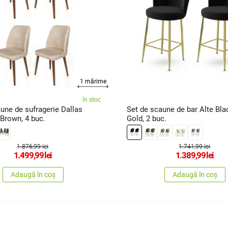
1 mărime
în stoc
une de sufragerie Dallas
Set de scaune de bar Alte Bla
Brown, 4 buc.
Gold, 2 buc.
1.876,99 lei
1.741,99 lei
1.499,99
lei
1.389,99
lei
Adaugă în coș
Adaugă în coș