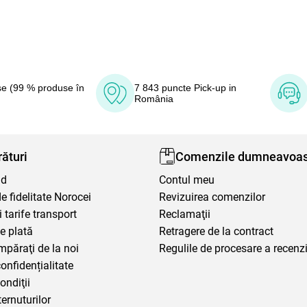
e (99 % produse în
7 843 puncte Pick-up in
România
ături
Comenzile dumneavoas
nd
Contul meu
 fidelitate Norocei
Revizuirea comenzilor
i tarife transport
Reclamaţii
e plată
Retragere de la contract
mpăraţi de la noi
Regulile de procesare a recenzi
confidențialitate
ondiţii
ternuturilor