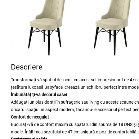
Descriere
Transformați-vă spațiul de locuit cu acest set impresionant de 4 s
țesătura luxoasă Babyface, creează un echilibru perfect între moder
Îmbunătățiți-vă decorul casei
Adăugați un plus de stil în sufragerie sau living cu aceste scaune 
oricărui spațiu un aspect modern, făcându-le accesoriul perfect pen
Confort de neegalat
Bucurați-vă de confort maxim cu spătarul din spumă de 18 DNS și șez
moale. Înălțimea șezutului de 47 cm asigură o poziție confortabilă p