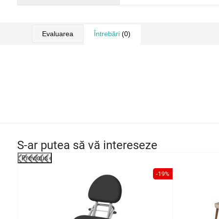
Evaluarea
Întrebări
(0)
S-ar putea să vă intereseze
Previous
-20%
-19%