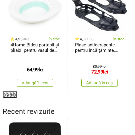
4,5
în stoc
4,8
în stoc
68x
15x
4Home Bideu portabil și
Plase antiderapante
pliabil pentru vasul de
pentru încălțăminte,
WC
măr.42-46
80,99 lei
64,99
lei
72,99
lei
Adaugă în coș
Adaugă în coș
Next
Recent revizuite