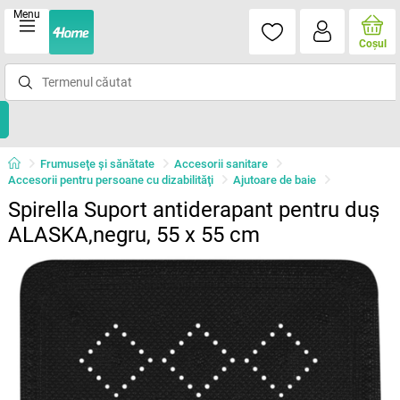
Menu
Coşul
Frumuseţe şi sănătate
Accesorii sanitare
Accesorii pentru persoane cu dizabilităţi
Ajutoare de baie
Spirella Suport antiderapant pentru duș
ALASKA,negru, 55 x 55 cm