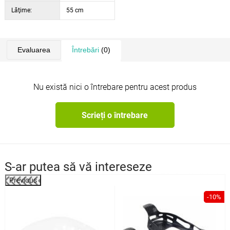
Lăţime:
55 cm
Evaluarea
Întrebări
(0)
Nu există nici o întrebare pentru acest produs
Scrieți o întrebare
S-ar putea să vă intereseze
Previous
%
-10%