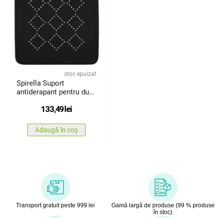
stoc epuizat
Spirella Suport
antiderapant pentru duș
ALASKA,negru, 55 x 55
133,49
lei
cm
Adaugă în coș
Transport gratuit peste 999 lei
Gamă largă de produse (99 % produse
în stoc)