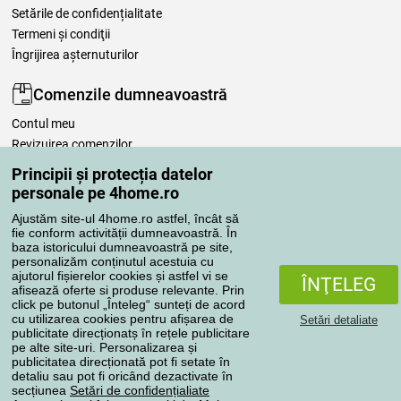
Setările de confidențialitate
Termeni şi condiţii
Îngrijirea așternuturilor
Comenzile dumneavoastră
Contul meu
Revizuirea comenzilor
Reclamaţii
Principii și protecția datelor
Retragere de la contract
personale pe 4home.ro
Regulile de procesare a recenziilor
Ajustăm site-ul 4home.ro astfel, încât să
fie conform activității dumneavoastră. În
baza istoricului dumneavoastră pe site,
Metode de transport
personalizăm conținutul acestuia cu
ajutorul fișierelor cookies și astfel vi se
ÎNŢELEG
afisează oferte si produse relevante. Prin
click pe butonul „Înteleg“ sunteți de acord
Metode de plată
cu utilizarea cookies pentru afișarea de
Setări detaliate
publicitate direcționatș în rețele publicitare
pe alte site-uri. Personalizarea și
publicitatea direcționată pot fi setate în
detaliu sau pot fi oricând dezactivate în
Magazin de încredere
secțiunea
Setări de confidențialiate