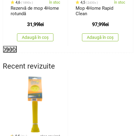
4,6
în stoc
4,5
în stoc
1890x
2430x
Rezervă de mop 4Home
Mop 4Home Rapid
rotundă
Clean
31,99
lei
97,99
lei
Adaugă în coș
Adaugă în coș
Next
Recent revizuite