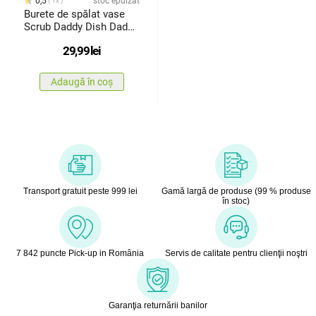
0,5
stoc epuizat
1x
Burete de spălat vase
Scrub Daddy Dish Daddy,
cumâner și dozator de
29,99
lei
detergent
Adaugă în coș
Transport gratuit peste 999 lei
Gamă largă de produse (99 % produse
în stoc)
7 842 puncte Pick-up in România
Servis de calitate pentru clienţii noştri
Garanţia returnării banilor