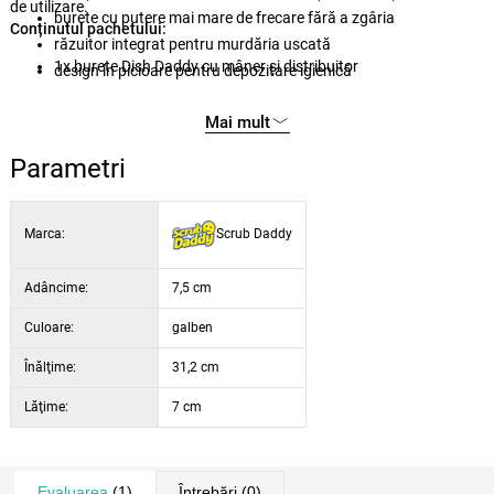
de utilizare.
burete cu putere mai mare de frecare fără a zgâria
Conținutul pachetului:
răzuitor integrat pentru murdăria uscată
1x burete Dish Daddy cu mâner și distribuitor
design în picioare pentru depozitare igienică
Mai mult
Parametri
Marca:
Scrub Daddy
Adâncime:
7,5 cm
Culoare:
galben
Înălţime:
31,2 cm
Lăţime:
7 cm
Evaluarea
(1)
Întrebări
(0)