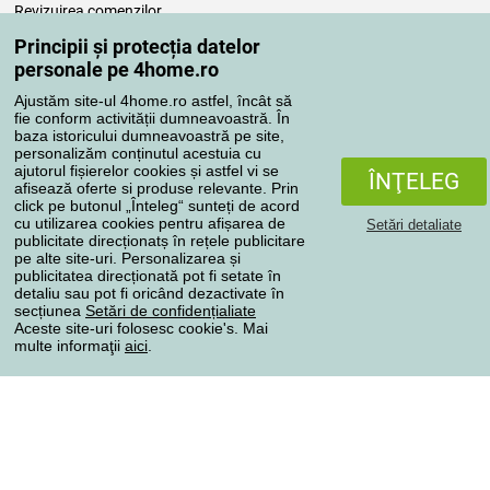
Revizuirea comenzilor
Reclamaţii
Principii și protecția datelor
Retragere de la contract
personale pe 4home.ro
Regulile de procesare a recenziilor
Ajustăm site-ul 4home.ro astfel, încât să
fie conform activității dumneavoastră. În
baza istoricului dumneavoastră pe site,
Metode de transport
personalizăm conținutul acestuia cu
ajutorul fișierelor cookies și astfel vi se
ÎNŢELEG
afisează oferte si produse relevante. Prin
click pe butonul „Înteleg“ sunteți de acord
Metode de plată
cu utilizarea cookies pentru afișarea de
Setări detaliate
publicitate direcționatș în rețele publicitare
pe alte site-uri. Personalizarea și
publicitatea direcționată pot fi setate în
detaliu sau pot fi oricând dezactivate în
Magazin de încredere
secțiunea
Setări de confidențialiate
Aceste site-uri folosesc cookie's. Mai
multe informaţii
aici
.
Protecţia datelor cu caracter personal