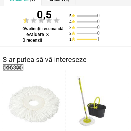
0,5
0
5
0
4
0
3
0% clienţii recomandă
0
2
1 evaluare
1
1
0 recenzii
S-ar putea să vă intereseze
Previous
%