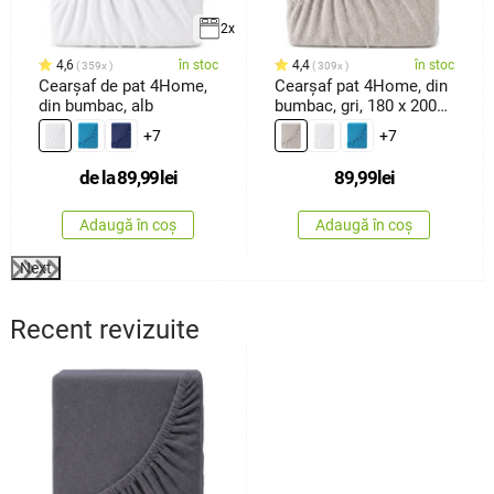
2x
4,6
în stoc
4,4
în stoc
359x
309x
Cearșaf de pat 4Home,
Cearșaf pat 4Home, din
din bumbac, alb
bumbac, gri, 180 x 200
cm
+7
+7
de la
89,99
lei
89,99
lei
Adaugă în coș
Adaugă în coș
Next
Recent revizuite