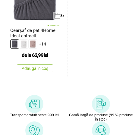
8x
la furnizor
Cearșaf de pat 4Home
Ideal antracit
+14
de la
62,99
lei
Adaugă în coș
Transport gratuit peste 999 lei
Gamă largă de produse (99 % produse
în stoc)