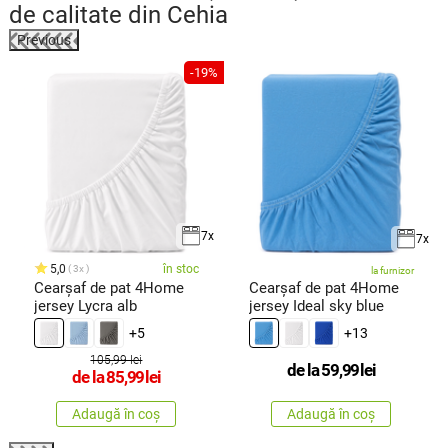
de calitate din Cehia
Previous
-19%
7x
7x
5,0
în stoc
3x
la furnizor
Cearșaf de pat 4Home
Cearșaf de pat 4Home
jersey Lycra alb
jersey Ideal sky blue
+5
+13
105,99 lei
de la
59,99
lei
de la
85,99
lei
Adaugă în coș
Adaugă în coș