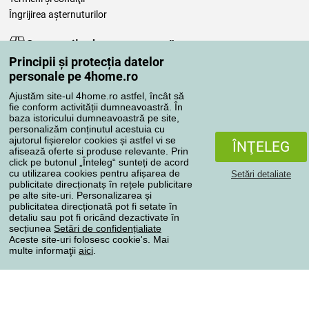
Îngrijirea așternuturilor
Comenzile dumneavoastră
Principii și protecția datelor
Contul meu
personale pe 4home.ro
Revizuirea comenzilor
Ajustăm site-ul 4home.ro astfel, încât să
Reclamaţii
fie conform activității dumneavoastră. În
Retragere de la contract
baza istoricului dumneavoastră pe site,
personalizăm conținutul acestuia cu
Regulile de procesare a recenziilor
ajutorul fișierelor cookies și astfel vi se
ÎNŢELEG
afisează oferte si produse relevante. Prin
click pe butonul „Înteleg“ sunteți de acord
Metode de transport
cu utilizarea cookies pentru afișarea de
Setări detaliate
publicitate direcționatș în rețele publicitare
pe alte site-uri. Personalizarea și
publicitatea direcționată pot fi setate în
Metode de plată
detaliu sau pot fi oricând dezactivate în
secțiunea
Setări de confidențialiate
Aceste site-uri folosesc cookie's. Mai
multe informaţii
aici
.
Magazin de încredere