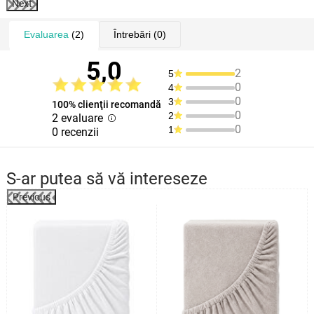
Next
Evaluarea
(2)
Întrebări
(0)
5,0
2
5
0
4
0
3
100% clienţii recomandă
0
2
2 evaluare
0
1
0 recenzii
S-ar putea să vă intereseze
Previous