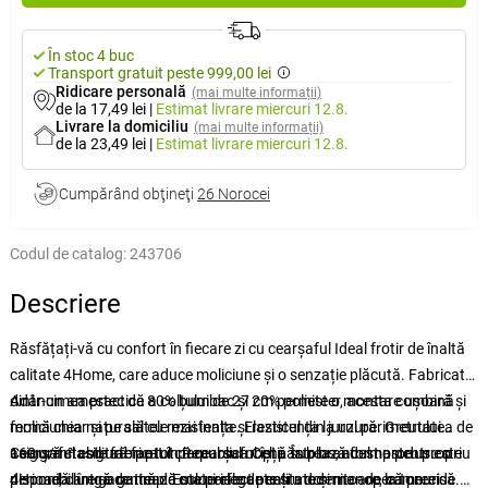
În stoc 4 buc
Transport gratuit peste 999,00 lei
Ridicare personală
(mai multe informații)
de la 17,49 lei
|
Estimat livrare
miercuri 12.8.
Livrare la domiciliu
(mai multe informații)
de la 23,49 lei
|
Estimat livrare
miercuri 12.8.
Cumpărând obţineţi
26 Norocei
Codul de catalog:
243706
Descriere
Răsfățați-vă cu confort în fiecare zi cu cearșaful Ideal frotir de înaltă
calitate 4Home, care aduce moliciune și o senzație plăcută. Fabricat
dintr-un amestec de 80% bumbac și 20% poliester, acesta combină
Adâncimea practică a colțului de 27 cm permite o montare ușoară și
moliciunea naturală cu rezistența și rezistența la uzură. Greutatea de
fermă chiar și pe saltele mai înalte. Elasticul din jurul perimetrului
160 g/m² asigură faptul că cearșaful își păstrează forma pentru o
asigură stabilitate pe tot parcursul nopții. În plus, acest produs este
Cearșaful este fabricat în Republica Cehă sub brandul nostru propriu
perioadă lungă de timp. Este perfect pentru dormitoare, camere de
disponibil într-o gamă de culori elegante și moderne - de la tonuri
4Home, care garantează materiale de calitate și manoperă precisă.