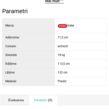
Mai mult
Parametri
Marca:
Keter
Adâncime:
71,5 cm
Culoare:
antracit
Greutate:
18 kg
Înălţime:
113,5 cm
Lăţime:
132 cm
Material:
Plastic
Evaluarea
Întrebări
(0)