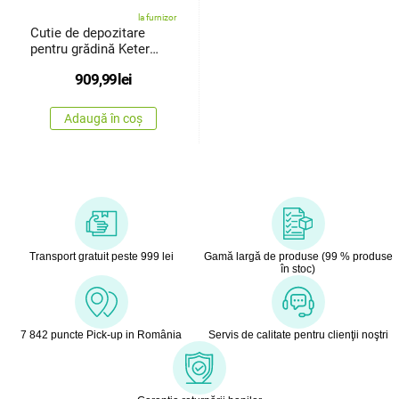
la furnizor
Cutie de depozitare
pentru grădină Keter
Store ItOut Midi, negru
909,99
lei
Adaugă în coș
Transport gratuit peste 999 lei
Gamă largă de produse (99 % produse
în stoc)
7 842 puncte Pick-up in România
Servis de calitate pentru clienţii noştri