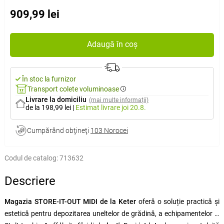
909,99 lei
Adaugă în coș
În stoc la furnizor
Transport colete voluminoase
Livrare la domiciliu
(mai multe informații)
de la 198,99 lei
|
Estimat livrare
joi 20.8.
Cumpărând obţineţi
103 Norocei
Codul de catalog:
713632
Descriere
Magazia STORE-IT-OUT MIDI de la Keter
oferă o soluție practică și
estetică pentru depozitarea uneltelor de grădină, a echipamentelor și