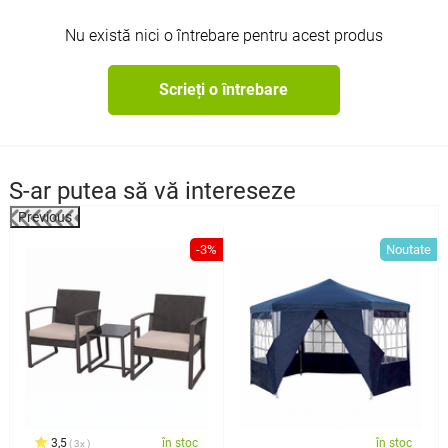
Nu există nici o întrebare pentru acest produs
Scrieți o întrebare
S-ar putea să vă intereseze
Previous
%
-3%
Noutate
3,5
în stoc
în stoc
3x