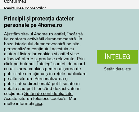
Contul meu
Revizuirea comenzilor
Reclamaţii
Principii și protecția datelor
Retragere de la contract
personale pe 4home.ro
Regulile de procesare a recenziilor
Ajustăm site-ul 4home.ro astfel, încât să
fie conform activității dumneavoastră. În
baza istoricului dumneavoastră pe site,
Metode de transport
personalizăm conținutul acestuia cu
ajutorul fișierelor cookies și astfel vi se
ÎNŢELEG
afisează oferte si produse relevante. Prin
click pe butonul „Înteleg“ sunteți de acord
Metode de plată
cu utilizarea cookies pentru afișarea de
Setări detaliate
publicitate direcționatș în rețele publicitare
pe alte site-uri. Personalizarea și
publicitatea direcționată pot fi setate în
detaliu sau pot fi oricând dezactivate în
Magazin de încredere
secțiunea
Setări de confidențialiate
Aceste site-uri folosesc cookie's. Mai
multe informaţii
aici
.
Protecţia datelor cu caracter personal