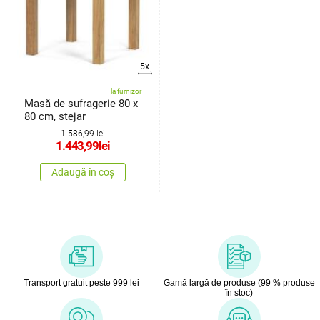
5x
la furnizor
Masă de sufragerie 80 x
80 cm, stejar
1.586,99 lei
1.443,99
lei
Adaugă în coș
Transport gratuit peste 999 lei
Gamă largă de produse (99 % produse
în stoc)