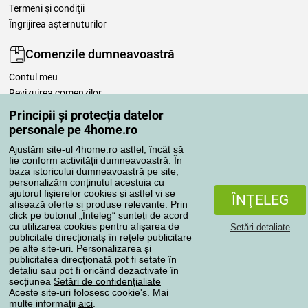
Termeni şi condiţii
Îngrijirea așternuturilor
Comenzile dumneavoastră
Contul meu
Revizuirea comenzilor
Reclamaţii
Principii și protecția datelor
Retragere de la contract
personale pe 4home.ro
Regulile de procesare a recenziilor
Ajustăm site-ul 4home.ro astfel, încât să
fie conform activității dumneavoastră. În
baza istoricului dumneavoastră pe site,
Metode de transport
personalizăm conținutul acestuia cu
ajutorul fișierelor cookies și astfel vi se
ÎNŢELEG
afisează oferte si produse relevante. Prin
click pe butonul „Înteleg“ sunteți de acord
Metode de plată
cu utilizarea cookies pentru afișarea de
Setări detaliate
publicitate direcționatș în rețele publicitare
pe alte site-uri. Personalizarea și
publicitatea direcționată pot fi setate în
detaliu sau pot fi oricând dezactivate în
Magazin de încredere
secțiunea
Setări de confidențialiate
Aceste site-uri folosesc cookie's. Mai
multe informaţii
aici
.