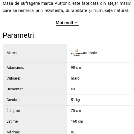
Masa de sufragerie marca Autronic este fabricată din stejar masiv,
care se remarcă prin rezistență, durabilitate și frumusețe naturală.
Finisajul cu ulei scoate în evidență textura unică a lemnului și îl
Mai mult
protejează împotriva uzurii zilnice. Datorită dimensiunilor sale, oferă
suficient spațiu pentru a lua masa în confort, păstrând în același timp
Parametri
un design elegant și atemporal. Stabilitatea este asigurată de
picioarele robuste, care conferă mesei o bază solidă. Alegerea ideală
Marca:
Autronic
pentru iubitorii de mobilier din lemn de calitate, cu aspect natural.
Adâncime:
90 cm
Culoare:
maro
Demontat:
Da
Greutate:
51 kg
Înălţime:
75 cm
Lăţime:
160 cm
Mărime:
XL