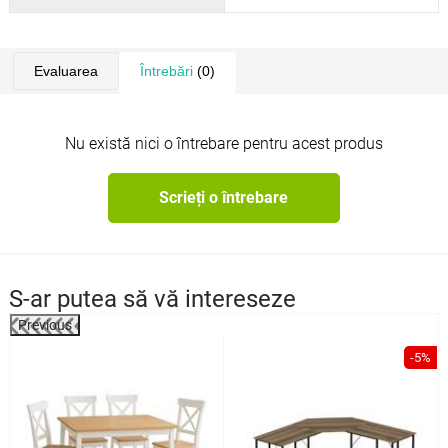
Evaluarea
Întrebări
(0)
Nu există nici o întrebare pentru acest produs
Scrieți o întrebare
S-ar putea să vă intereseze
Previous
%
-5%