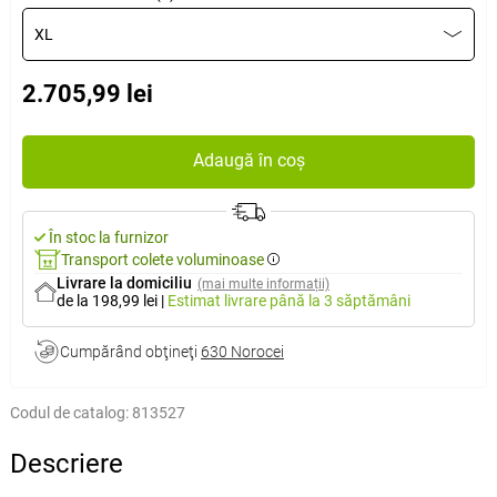
XL
2.705,99 lei
Adaugă în coș
În stoc la furnizor
Transport colete voluminoase
Livrare la domiciliu
(mai multe informații)
de la 198,99 lei
|
Estimat livrare
până la 3 săptămâni
Cumpărând obţineţi
630 Norocei
Codul de catalog:
813527
Descriere