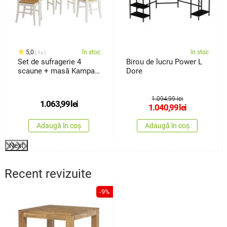
5,0
în stoc
în stoc
1x
Set de sufragerie 4
Birou de lucru Power L
scaune + masă Kampali,
Dore
alb
1.094,99 lei
1.063,99
lei
1.040,99
lei
Adaugă în coș
Adaugă în coș
Next
Recent revizuite
-9%