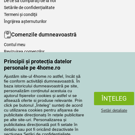
De ce să cumpăraţi de la noi
Setările de confidențialitate
Termeni şi condiţii
Îngrijirea așternuturilor
Comenzile dumneavoastră
Contul meu
Revizuirea comenzilor
Reclamaţii
Principii și protecția datelor
Retragere de la contract
personale pe 4home.ro
Regulile de procesare a recenziilor
Ajustăm site-ul 4home.ro astfel, încât să
fie conform activității dumneavoastră. În
baza istoricului dumneavoastră pe site,
Metode de transport
personalizăm conținutul acestuia cu
ajutorul fișierelor cookies și astfel vi se
ÎNŢELEG
afisează oferte si produse relevante. Prin
click pe butonul „Înteleg“ sunteți de acord
Metode de plată
cu utilizarea cookies pentru afișarea de
Setări detaliate
publicitate direcționatș în rețele publicitare
pe alte site-uri. Personalizarea și
publicitatea direcționată pot fi setate în
detaliu sau pot fi oricând dezactivate în
Magazin de încredere
secțiunea
Setări de confidențialiate