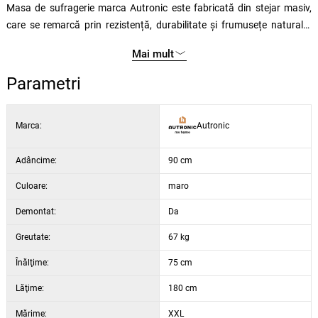
Masa de sufragerie marca Autronic este fabricată din stejar masiv,
care se remarcă prin rezistență, durabilitate și frumusețe naturală.
Finisajul cu ulei scoate în evidență textura unică a lemnului și îl
Mai mult
protejează împotriva uzurii zilnice. Datorită dimensiunilor sale, oferă
suficient spațiu pentru a lua masa în confort, păstrând în același timp
Parametri
un design elegant și atemporal. Stabilitatea este asigurată de
picioarele robuste, care conferă mesei o bază solidă. Alegerea ideală
Marca:
Autronic
pentru iubitorii de mobilier din lemn de calitate, cu aspect natural.
Adâncime:
90 cm
Culoare:
maro
Demontat:
Da
Greutate:
67 kg
Înălţime:
75 cm
Lăţime:
180 cm
Mărime:
XXL