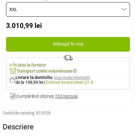
XXL
3.010,99 lei
Adaugă în coș
În stoc la furnizor
Transport colete voluminoase
Livrare la domiciliu
(mai multe informații)
de la 198,99 lei
|
Estimat livrare
vineri 21.8.
Cumpărând obţineţi
703 Norocei
Codul de catalog:
813528
Descriere