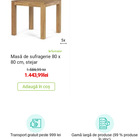
5x
la furnizor
Masă de sufragerie 80 x
80 cm, stejar
1.586,99 lei
1.443,99
lei
Adaugă în coș
Transport gratuit peste 999 lei
Gamă largă de produse (99 % produse
în stoc)