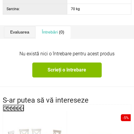
Sarcina:
70 kg
Evaluarea
Întrebări
(0)
Nu există nici o întrebare pentru acest produs
Scrieți o întrebare
S-ar putea să vă intereseze
Previous
%
-5%