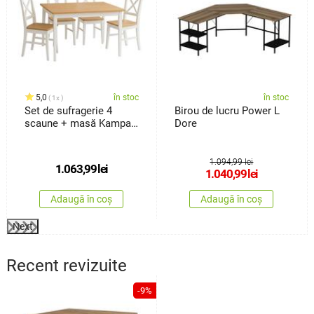
5,0
în stoc
în stoc
1x
Set de sufragerie 4
Birou de lucru Power L
scaune + masă Kampali,
Dore
alb
1.094,99 lei
1.063,99
lei
1.040,99
lei
Adaugă în coș
Adaugă în coș
Next
Recent revizuite
-9%