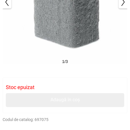
1/3
Stoc epuizat
Adaugă în coș
Codul de catalog:
697075