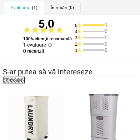
Evaluarea
(1)
Întrebări
(0)
5,0
1
5
0
4
0
3
100% clienţii recomandă
0
2
1 evaluare
0
1
0 recenzii
S-ar putea să vă intereseze
Previous
%