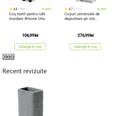
4,8
în stoc
4,7
în stoc
100x
211x
Coș textil pentru rufe
Coșuri universale de
murdare 4Home Uno
depozitare pe roți
4Home HANDY, 2 nivele
106,99
lei
276,99
lei
Adaugă în coș
Adaugă în coș
Next
Recent revizuite