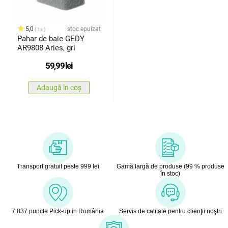
5,0
stoc epuizat
1x
Pahar de baie GEDY
AR9808 Aries, gri
59,99
lei
Adaugă în coș
Transport gratuit peste 999 lei
Gamă largă de produse (99 % produse
în stoc)
7 837 puncte Pick-up in România
Servis de calitate pentru clienţii noştri