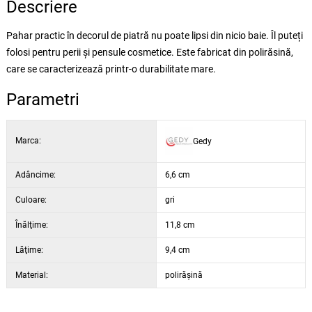
Descriere
Pahar practic în decorul de piatră nu poate lipsi din nicio baie. Îl puteți
folosi pentru perii și pensule cosmetice. Este fabricat din polirăsină,
care se caracterizează printr-o durabilitate mare.
Parametri
Marca:
Gedy
Adâncime:
6,6 cm
Culoare:
gri
Înălţime:
11,8 cm
Lăţime:
9,4 cm
Material:
polirășină