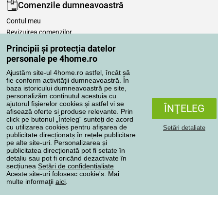
Comenzile dumneavoastră
Contul meu
Revizuirea comenzilor
Reclamaţii
Principii și protecția datelor
Retragere de la contract
personale pe 4home.ro
Regulile de procesare a recenziilor
Ajustăm site-ul 4home.ro astfel, încât să
fie conform activității dumneavoastră. În
baza istoricului dumneavoastră pe site,
Metode de transport
personalizăm conținutul acestuia cu
ajutorul fișierelor cookies și astfel vi se
ÎNŢELEG
afisează oferte si produse relevante. Prin
click pe butonul „Înteleg“ sunteți de acord
Metode de plată
cu utilizarea cookies pentru afișarea de
Setări detaliate
publicitate direcționatș în rețele publicitare
pe alte site-uri. Personalizarea și
publicitatea direcționată pot fi setate în
detaliu sau pot fi oricând dezactivate în
Magazin de încredere
secțiunea
Setări de confidențialiate
Aceste site-uri folosesc cookie's. Mai
multe informaţii
aici
.
Protecţia datelor cu caracter personal