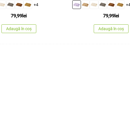
x 100 cm
+4
+
79,99
lei
79,99
lei
Adaugă în coș
Adaugă în coș