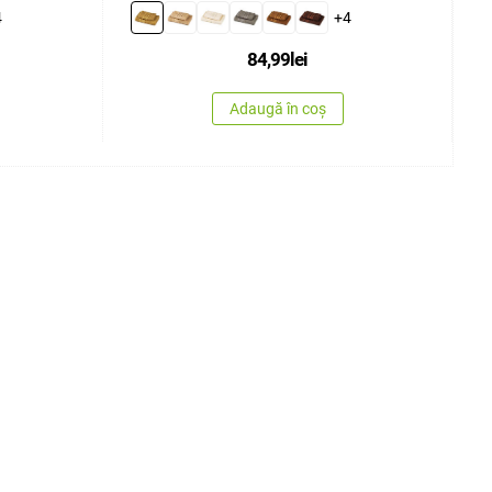
4
+4
84,99
lei
Adaugă în coș