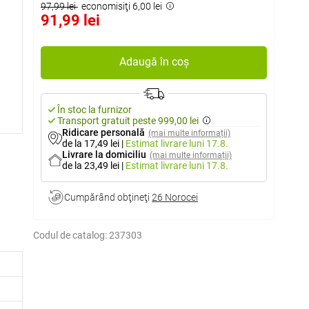
97,99 lei
economisiţi 6,00 lei
91,99 lei
Adaugă în coș
În stoc la furnizor
Transport gratuit peste 999,00 lei
Ridicare personală
(mai multe informații)
de la 17,49 lei
|
Estimat livrare
luni 17.8.
Livrare la domiciliu
(mai multe informații)
de la 23,49 lei
|
Estimat livrare
luni 17.8.
Cumpărând obţineţi
26 Norocei
Codul de catalog:
237303