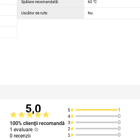
Spălare recomandată:
60 °C
Uscător de rufe:
Nu
5,0
1
5
0
4
0
3
100% clienţii recomandă
0
2
1 evaluare
0
1
0 recenzii