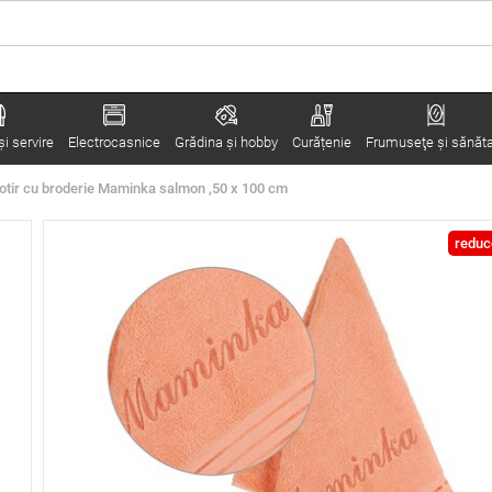
i servire
Electrocasnice
Grădina şi hobby
Curățenie
Frumuseţe şi sănăt
otir cu broderie Maminka salmon ,50 x 100 cm
reduc