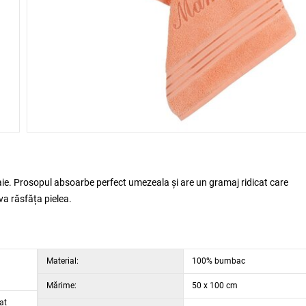
aie. Prosopul absoarbe perfect umezeala și are un gramaj ridicat care
va răsfăța pielea.
Material:
100% bumbac
Mărime:
50 x 100 cm
at