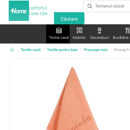
confortul
casei tale
Textile casă
Mobilier
Decorațiuni
Bucătărie ș
Textile casă
Textile pentru baie
Prosoape mici
Prosop fr