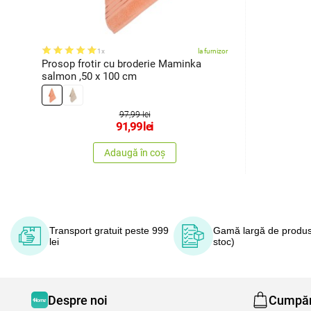
1x
la furnizor
Prosop frotir cu broderie Maminka
salmon ,50 x 100 cm
97,99 lei
91,99
lei
Adaugă în coș
Transport gratuit peste 999
Gamă largă de produs
lei
stoc)
Despre noi
Cumpăr