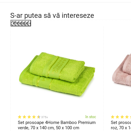
S-ar putea să vă intereseze
Previous
oc
în stoc
375x
Set prosoape 4Home Bamboo Premium
Set pros
verde, 70 x 140 cm, 50 x 100 cm
roz, 70 x 