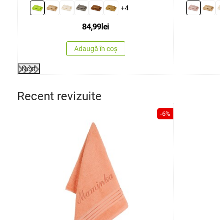
+4
84,99
lei
Adaugă în coș
Next
Recent revizuite
-6%