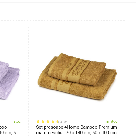
în stoc
în stoc
215x
boo
Set prosoape 4Home Bamboo Premium
S
40 cm, 50
maro deschis, 70 x 140 cm, 50 x 100 cm
g