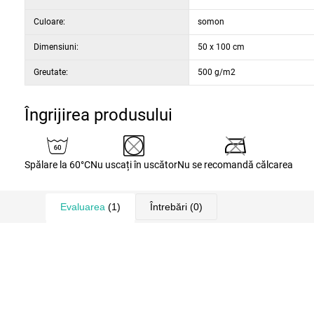
Culoare:
somon
Dimensiuni:
50 x 100 cm
Greutate:
500 g/m2
Îngrijirea produsului
Spălare la 60°C
Nu uscați în uscător
Nu se recomandă călcarea
Evaluarea
(1)
Întrebări
(0)