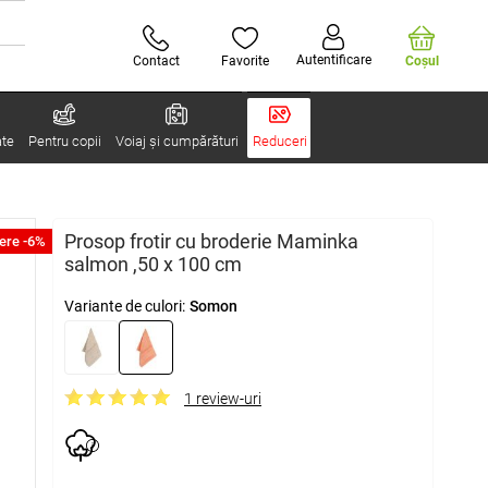
Autentificare
Contact
Favorite
Coşul
ate
Pentru copii
Voiaj și cumpărături
Reduceri
Prosop frotir cu broderie Maminka
ere -6%
salmon ,50 x 100 cm
Variante de culori:
Somon
1 review-uri