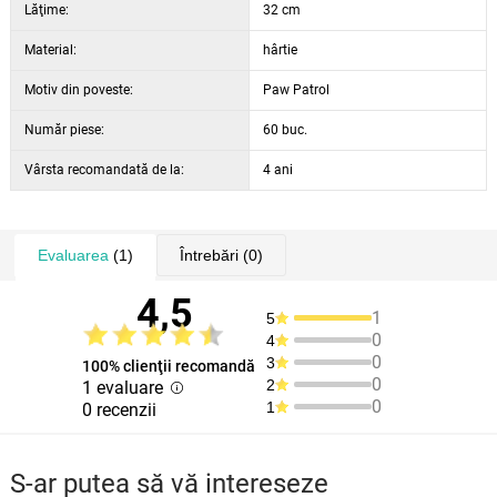
Lăţime:
32 cm
Material:
hârtie
Motiv din poveste:
Paw Patrol
Număr piese:
60 buc.
Vârsta recomandată de la:
4 ani
Evaluarea
(1)
Întrebări
(0)
4,5
1
5
0
4
0
3
100% clienţii recomandă
0
2
1 evaluare
0
1
0 recenzii
S-ar putea să vă intereseze