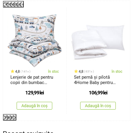
Previous
%
4,8
în stoc
4,8
în stoc
141x
631x
Lenjerie de pat pentru
Set pernă și pilotă
copii din bumbac
4Home Baby pentru
4Home Happy train, 140
copii, 100 x 135 cm, 40 x
129,99
lei
106,99
lei
x 200 cm, 70 x 90 cm
60 cm
Adaugă în coș
Adaugă în coș
Next