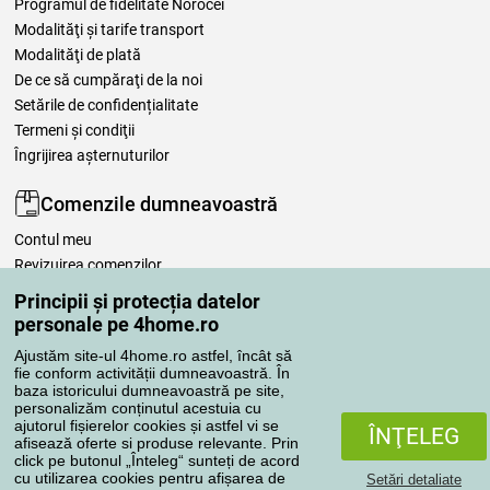
Programul de fidelitate Norocei
Modalităţi şi tarife transport
Modalităţi de plată
De ce să cumpăraţi de la noi
Setările de confidențialitate
Termeni şi condiţii
Îngrijirea așternuturilor
Comenzile dumneavoastră
Contul meu
Revizuirea comenzilor
Reclamaţii
Principii și protecția datelor
Retragere de la contract
personale pe 4home.ro
Regulile de procesare a recenziilor
Ajustăm site-ul 4home.ro astfel, încât să
fie conform activității dumneavoastră. În
baza istoricului dumneavoastră pe site,
Metode de transport
personalizăm conținutul acestuia cu
ajutorul fișierelor cookies și astfel vi se
ÎNŢELEG
afisează oferte si produse relevante. Prin
click pe butonul „Înteleg“ sunteți de acord
Metode de plată
cu utilizarea cookies pentru afișarea de
Setări detaliate