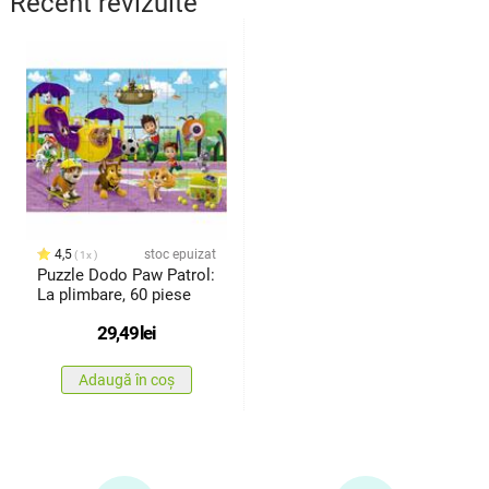
Recent revizuite
4,5
stoc epuizat
1x
Puzzle Dodo Paw Patrol:
La plimbare, 60 piese
29,49
lei
Adaugă în coș