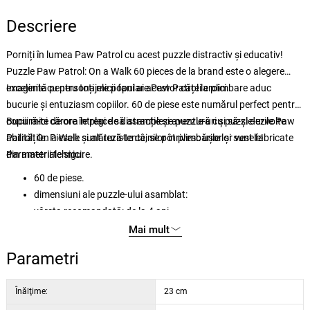
Descriere
Porniți în lumea Paw Patrol cu acest puzzle distractiv și educativ!
Puzzle Paw Patrol: On a Walk 60 pieces de la brand este o alegere
excelentă pentru toți micii fani ai acestor căței eroici.
Imaginile cu personajele populare Paw Patrol la plimbare aduc
bucurie și entuziasm copiilor. 60 de piese este numărul perfect pentru
copiii mici cărora le place să asambleze puzzle-uri și să-și dezvolte
Bucură-te de ore întregi de distracție și aventură cu puzzle-urile Paw
abilitățile. Piesele sunt rezistente, se potrivesc ușor și sunt fabricate
Patrol: On a Walk și alătură-te câinilor în plimbările lor vesele!
din materiale sigure.
Parametrii tehnici:
60 de piese.
dimensiuni ale puzzle-ului asamblat:
vârsta recomandată: de la 4 ani
Mai mult
Parametri
Înălţime:
23 cm