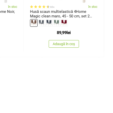
în stoc
în stoc
60x
ome Noir,
Husă scaun multielastică 4Home
H
Magic clean maro, 45 - 50 cm, set 2
N
buc.
89,99
lei
Adaugă în coș