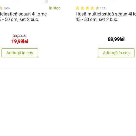
în stoc
105x
167x
ielastică scaun 4Home
Husă multielastică scaun 4H
5 - 50 cm, set 2 buc.
45 - 50 cm, set 2 buc.
89,99 lei
89,99
lei
19,99
lei
Adaugă în coș
Adaugă în coș