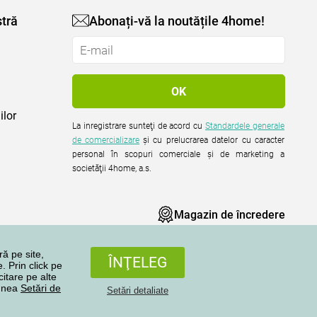
tră
Abonați-vă la noutățile 4home!
ilor
La inregistrare sunteţi de acord cu
Standardele generale
de comercializare
şi cu prelucrarea datelor cu caracter
personal în scopuri comerciale şi de marketing a
societăţii 4home, a.s.
Magazin de încredere
ră pe site,
ÎNŢELEG
. Prin click pe
citare pe alte
iunea
Setări de
Setări detaliate
Toate drepturile rezervate © 2004-2026 4home, a.s.