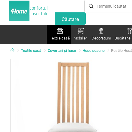
confortul
casei tale
Textile casă
Mobilier
Decorațiuni
Bucătărie ș
Textile casă
Cuverturi și huse
Huse scaune
Restilo Husă