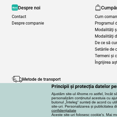
Despre noi
Cumpăr
Contact
Cum coma
Despre companie
Programul de
Modalităţi ş
Modalităţi d
De ce să cu
Setările de 
Termeni şi c
Îngrijirea aș
Metode de transport
Principii și protecția datelor 
Ajustăm site-ul 4home.ro astfel, încât s
personalizăm conținutul acestuia cu ajuto
butonul „Înteleg“ sunteți de acord cu uti
site-uri. Personalizarea și publicitatea d
Protecţia datelor cu caracter personal
confidențialiate
Aceste site-uri folosesc cookie's. Mai m