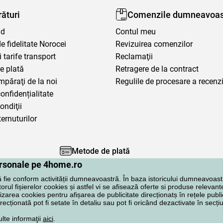
ături
Comenzile dumneavoas
nd
Contul meu
 fidelitate Norocei
Revizuirea comenzilor
i tarife transport
Reclamaţii
e plată
Retragere de la contract
mpăraţi de la noi
Regulile de procesare a recenzi
confidențialitate
ondiţii
ternuturilor
Metode de plată
personale pe 4home.ro
ă fie conform activității dumneavoastră. În baza istoricului dumneavoast
rul fișierelor cookies și astfel vi se afisează oferte si produse relevante
lizarea cookies pentru afișarea de publicitate direcționatș în rețele publi
irecționată pot fi setate în detaliu sau pot fi oricând dezactivate în secț
ulte informaţii
aici
.