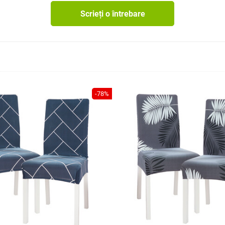
Scrieți o întrebare
-78%