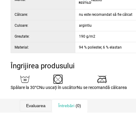
aspect clasic elegant în
nuanță
argintie
Călcare:
nu este recomandat să fie călcat
material elastic cu
ajustare confortabilă ușor de pus fără
Culoare:
argintiu
închidere potrivit pentru diferite tipuri de scaune
datorită întreținerii simple și ușoare
Greutate:
190 g/m2
Parametri și specificații:
Material:
94 % poliester, 6 % elastan
colecție:
Sento
finisaj: cauciucat
Îngrijirea produsului
dimensiuni scaun: 40 x 40 cm
înălțime scaun: 5 cm
model: monocrom
Spălare la 30°C
Nu uscați în uscător
Nu se recomandă călcarea
Evaluarea
Întrebări
(0)