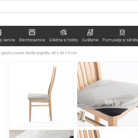
i servire
Electrocasnice
Grădina şi hobby
Curățenie
Frumuseţe şi sănăt
 pentru scaun Sento argintiu, 40 x 40 + 5 cm