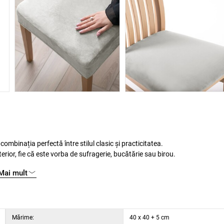
binația perfectă între stilul clasic și practicitatea.
erior, fie că este vorba de sufragerie, bucătărie sau birou.
 fără a renunța la o notă modernă datorită finisajului ușor cauciucat.
Mai mult
te, care garantează o elasticitate excelentă, confort și ușurință în utiliza
i simplu peste scaun și se adaptează la forma acestuia.
Mărime:
40 x 40 + 5 cm