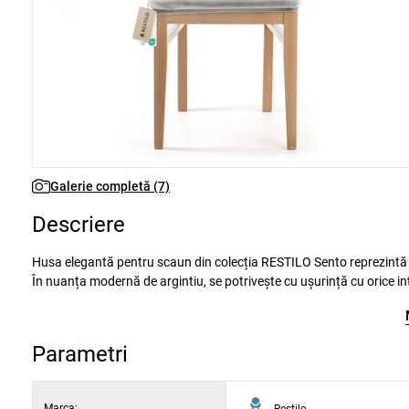
Galerie completă (7)
Descriere
Husa elegantă pentru scaun din colecția RESTILO Sento reprezintă com
În nuanța modernă de argintiu, se potrivește cu ușurință cu orice int
Designul său simplu, fără model, conferă un aspect curat și elegant,
Husa este fabricată dintr-un amestec de poliester și elastan de calita
Parametri
Datorită absenței fermoarelor sau a nasturilor, husa se trage pur ș
Principalele avantaje ale produsului:
Marca:
Restilo