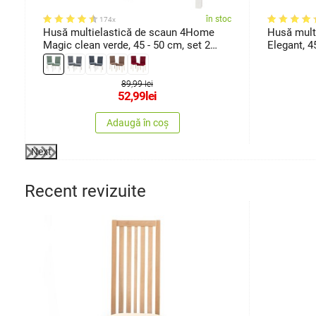
oc
în stoc
174x
Husă multielastică de scaun 4Home
Husă mult
Magic clean verde, 45 - 50 cm, set 2
Elegant, 4
buc.
89,99 lei
52,99
lei
Adaugă în coș
Next
Recent revizuite