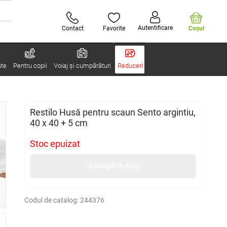
Autentificare
Contact
Favorite
Coşul
ate
Pentru copii
Voiaj și cumpărături
Reduceri
Restilo Husă pentru scaun Sento argintiu,
40 x 40 + 5 cm
Stoc epuizat
Adaugă în coș
Codul de catalog:
244376