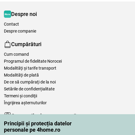
Despre noi
Contact
Despre companie
Cumpărături
Cum comand
Programul de fidelitate Norocei
Modalităţi şi tarife transport
Modalităţi de plată
De ce să cumpăraţi de la noi
Setările de confidențialitate
Termeni şi condiţii
Îngrijirea așternuturilor
Comenzile dumneavoastră
Principii și protecția datelor
Contul meu
personale pe 4home.ro
Revizuirea comenzilor