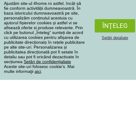
Ajustăm site-ul 4home.ro astfel, încât să
Reclamaţii
fie conform activității dumneavoastră. În
Retragere de la contract
baza istoricului dumneavoastră pe site,
personalizăm conținutul acestuia cu
Regulile de procesare a recenziilor
ajutorul fișierelor cookies și astfel vi se
ÎNŢELEG
afisează oferte si produse relevante. Prin
click pe butonul „Înteleg“ sunteți de acord
Metode de transport
cu utilizarea cookies pentru afișarea de
Setări detaliate
publicitate direcționatș în rețele publicitare
pe alte site-uri. Personalizarea și
publicitatea direcționată pot fi setate în
Metode de plată
detaliu sau pot fi oricând dezactivate în
secțiunea
Setări de confidențialiate
Aceste site-uri folosesc cookie's. Mai
multe informaţii
aici
.
Magazin de încredere
Protecţia datelor cu caracter personal
Toate drepturile rezervate © 2004-2026 4home, a.s.