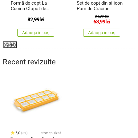
Formă de copt La
Set de copt din silicon
Cucina Clopot de
Pom de Crăciun
Crăciun , 34,5 x2 x 26
84,99 lei
82,99
lei
cm
68,99
lei
Adaugă în coș
Adaugă în coș
Next
Recent revizuite
5,0
stoc epuizat
3x