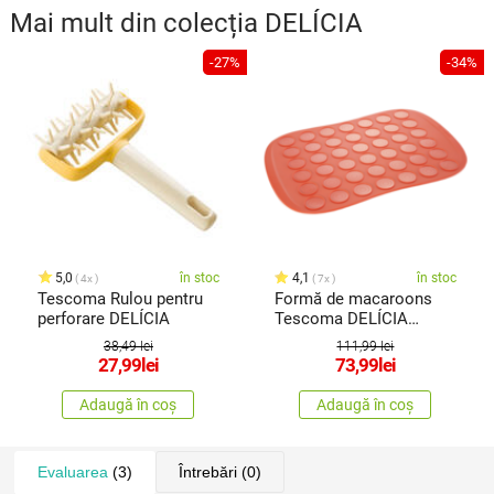
Mai mult din colecția
DELÍCIA
-27%
-34%
5,0
în stoc
4,1
în stoc
4x
7x
Tescoma Rulou pentru
Formă de macaroons
perforare DELÍCIA
Tescoma DELÍCIA
SiliconPRIME, din
38,49 lei
111,99 lei
silicon
27,99
lei
73,99
lei
Adaugă în coș
Adaugă în coș
Evaluarea
(3)
Întrebări
(0)