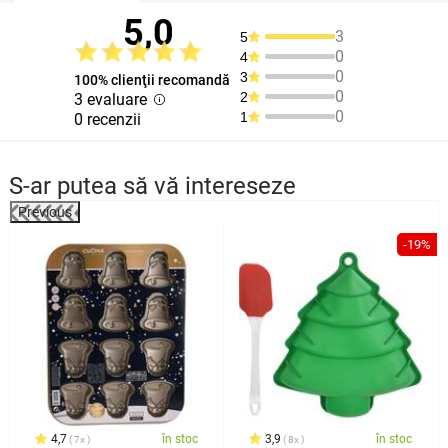
5,0
3
5
0
4
0
3
100% clienţii recomandă
0
2
3 evaluare
0
1
0 recenzii
S-ar putea să vă intereseze
Previous
%
-19%
4,7
în stoc
3,9
în stoc
7x
8x