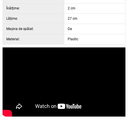
Înălţime:
2 cm
Lăţime:
27 cm
Maşina de spălat:
Da
Material:
Plastic