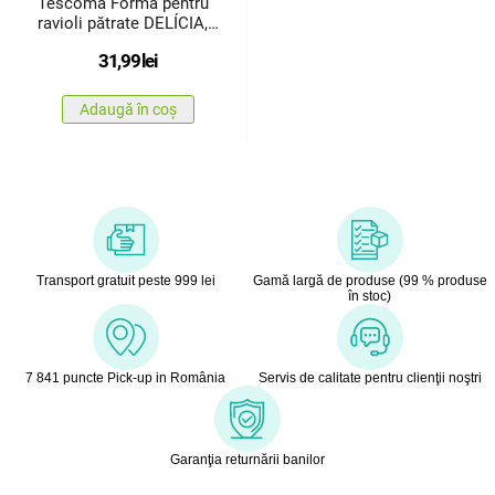
Tescoma Formă pentru
ravioli pătrate DELÍCIA,
10buc.
31,99
lei
Adaugă în coș
Transport gratuit peste 999 lei
Gamă largă de produse (99 % produse
în stoc)
7 841 puncte Pick-up in România
Servis de calitate pentru clienţii noştri
Garanţia returnării banilor