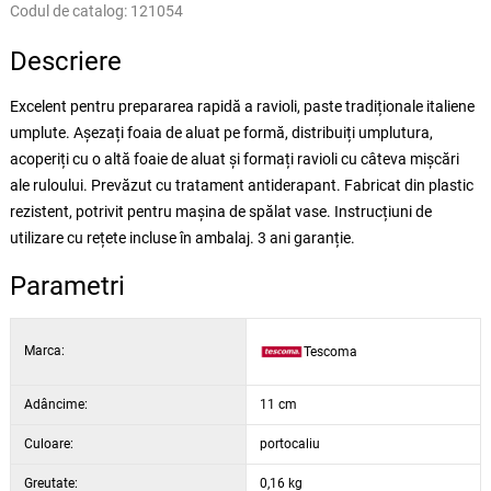
Codul de catalog:
121054
Descriere
Excelent pentru prepararea rapidă a ravioli, paste tradiționale italiene
umplute. Așezați foaia de aluat pe formă, distribuiți umplutura,
acoperiți cu o altă foaie de aluat și formați ravioli cu câteva mișcări
ale ruloului. Prevăzut cu tratament antiderapant. Fabricat din plastic
rezistent, potrivit pentru mașina de spălat vase. Instrucțiuni de
utilizare cu rețete incluse în ambalaj. 3 ani garanție.
Parametri
Marca:
Tescoma
Adâncime:
11 cm
Culoare:
portocaliu
Greutate:
0,16 kg