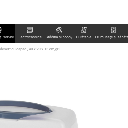
i servire
Electrocasnice
Grădina şi hobby
Curățenie
Frumuseţe şi sănăt
 desert cu capac , 40 x 20 x 15 cm,gri