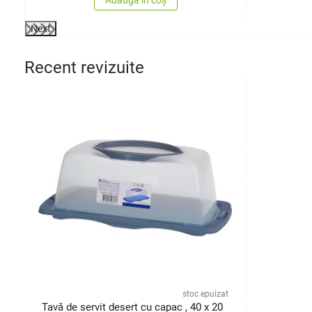
Adaugă în coș
Next
Recent revizuite
stoc epuizat
Tavă de servit desert cu capac , 40 x 20