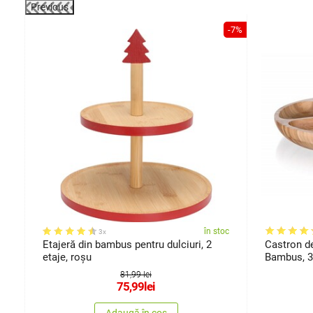
Previous
-31%
-7%
oc
în stoc
3x
Etajeră din bambus pentru dulciuri, 2
Castron d
etaje, roșu
Bambus, 3
81,99 lei
75,99
lei