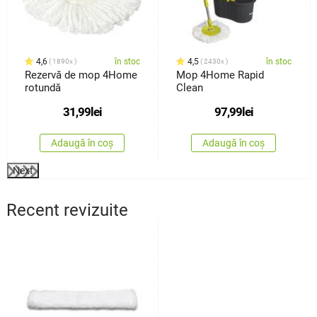
4,6
în stoc
4,5
în stoc
1890x
2430x
Rezervă de mop 4Home
Mop 4Home Rapid
rotundă
Clean
31,99
lei
97,99
lei
Adaugă în coș
Adaugă în coș
Next
Recent revizuite