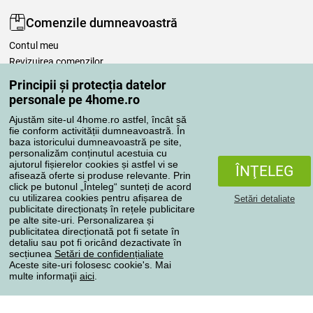
Comenzile dumneavoastră
Contul meu
Revizuirea comenzilor
Reclamaţii
Principii și protecția datelor
Retragere de la contract
personale pe 4home.ro
Regulile de procesare a recenziilor
Ajustăm site-ul 4home.ro astfel, încât să
fie conform activității dumneavoastră. În
baza istoricului dumneavoastră pe site,
Metode de transport
personalizăm conținutul acestuia cu
ajutorul fișierelor cookies și astfel vi se
ÎNŢELEG
afisează oferte si produse relevante. Prin
click pe butonul „Înteleg“ sunteți de acord
Metode de plată
cu utilizarea cookies pentru afișarea de
Setări detaliate
publicitate direcționatș în rețele publicitare
pe alte site-uri. Personalizarea și
publicitatea direcționată pot fi setate în
detaliu sau pot fi oricând dezactivate în
Magazin de încredere
secțiunea
Setări de confidențialiate
Aceste site-uri folosesc cookie's. Mai
multe informaţii
aici
.