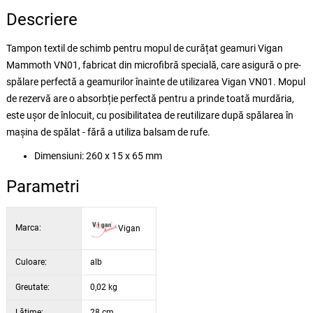
Descriere
Tampon textil de schimb pentru mopul de curățat geamuri Vigan
Mammoth VN01, fabricat din microfibră specială, care asigură o pre-
spălare perfectă a geamurilor înainte de utilizarea Vigan VN01. Mopul
de rezervă are o absorbție perfectă pentru a prinde toată murdăria,
este ușor de înlocuit, cu posibilitatea de reutilizare după spălarea în
mașina de spălat - fără a utiliza balsam de rufe.
Dimensiuni: 260 x 15 x 65 mm
Parametri
Marca:
Vigan
Culoare:
alb
Greutate:
0,02 kg
Lăţime:
28 cm