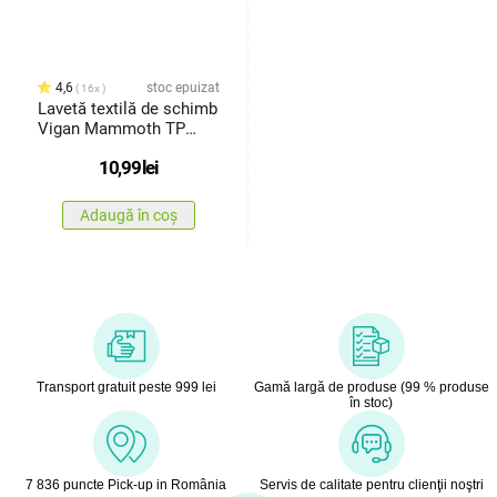
4,6
stoc epuizat
16x
Lavetă textilă de schimb
Vigan Mammoth TP
VNO1
10,99
lei
Adaugă în coș
Transport gratuit peste 999 lei
Gamă largă de produse (99 % produse
în stoc)
7 836 puncte Pick-up in România
Servis de calitate pentru clienţii noştri