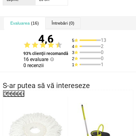
Evaluarea
(16)
Întrebări
(0)
4,6
13
5
2
4
0
3
93% clienţii recomandă
0
2
16 evaluare
1
1
0 recenzii
S-ar putea să vă intereseze
Previous
%