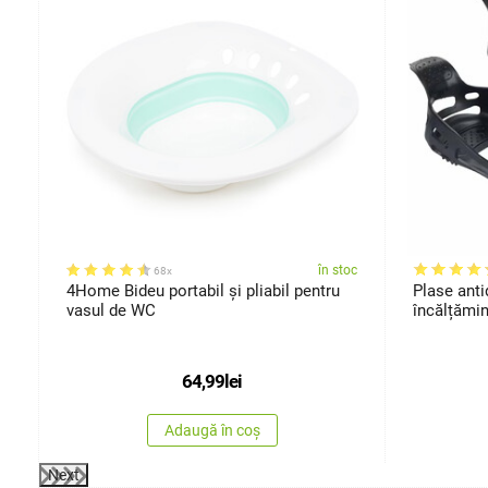
oc
în stoc
68x
4Home Bideu portabil și pliabil pentru
Plase anti
vasul de WC
încălțămin
64,99
lei
Adaugă în coș
Next