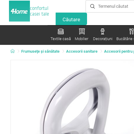
confortul
casei tale
Textile casă
Mobilier
Decorațiuni
Bucătărie ș
Frumuseţe şi sănătate
Accesorii sanitare
Accesorii pentru 