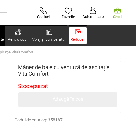
Autentificare
Contact
Favorite
Coşul
ate
Pentru copii
Voiaj și cumpărături
Reduceri
irație VitalComfort
Mâner de baie cu ventuză de aspirație
VitalComfort
Stoc epuizat
Adaugă în coș
Codul de catalog:
358187