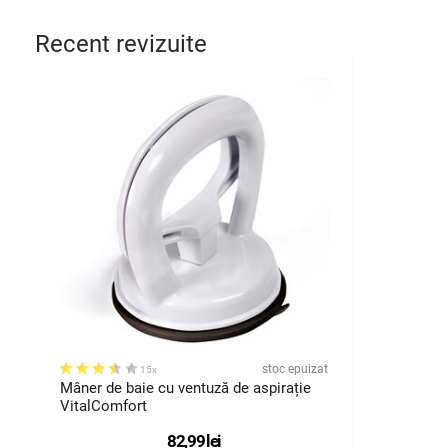
Recent revizuite
stoc epuizat
15x
Mâner de baie cu ventuză de aspirație
VitalComfort
82,99
lei