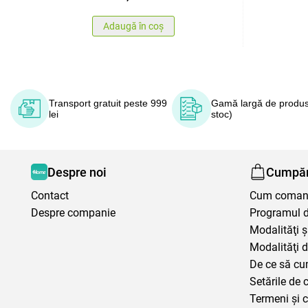
Adaugă în coș
Transport gratuit peste 999
Gamă largă de produs
lei
stoc)
Despre noi
Cumpăr
Contact
Cum coma
Despre companie
Programul de
Modalităţi ş
Modalităţi d
De ce să cu
Setările de 
Termeni şi c