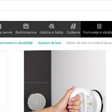
i servire
Electrocasnice
Grădina şi hobby
Curățenie
Frumuseţe şi sănăt
persoane cu dizabilităţi
Ajutoare de baie
Mâner de baie cu ventuză de asp