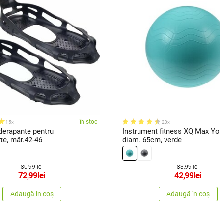
în stoc
15x
20x
derapante pentru
Instrument fitness XQ Max Yo
te, măr.42-46
diam. 65cm, verde
80,99 lei
83,99 lei
72,99
lei
42,99
lei
Adaugă în coș
Adaugă în coș