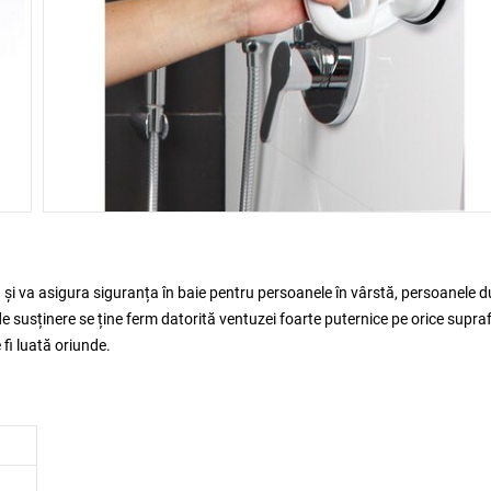
tă și va asigura siguranța în baie pentru persoanele în vârstă, persoanele 
e susținere se ține ferm datorită ventuzei foarte puternice pe orice supra
fi luată oriunde.