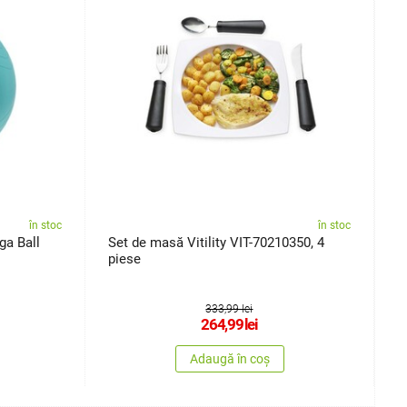
în stoc
în stoc
ga Ball
Set de masă Vitility VIT-70210350, 4
M
piese
333,99 lei
264,99
lei
Adaugă în coș