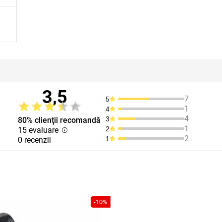
3,5
7
5
1
4
4
3
80% clienţii recomandă
1
2
15 evaluare
2
1
0 recenzii
-10%