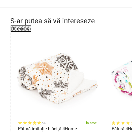
S-ar putea să vă intereseze
Previous
oc
în stoc
66x
Pătură imitație blăniță 4Home
Pătură 4H