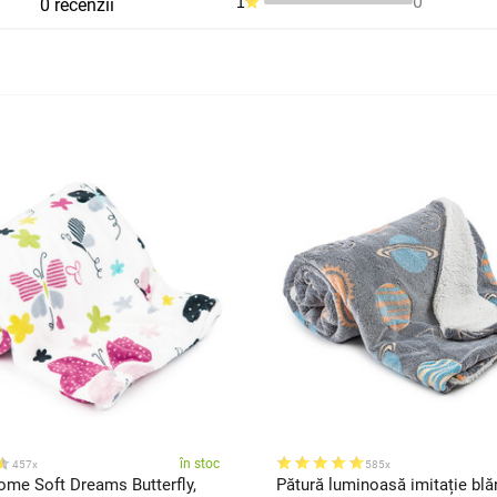
0
1
0 recenzii
în stoc
457x
585x
ome Soft Dreams Butterfly,
Pătură luminoasă imitație blă