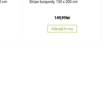
0 cm
Stripe burgundy, 150 x 200 cm
D
149,99
lei
Adaugă în coș