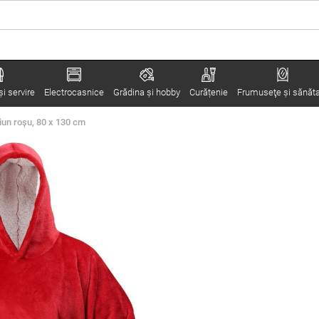
i servire
Electrocasnice
Grădina şi hobby
Curățenie
Frumuseţe şi sănăt
un roșu, 80 x 130 cm