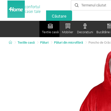
confortul
casei tale
Textile casă
Mobilier
Decorațiuni
Bucătărie ș
Textile casă
Pături
Pături din microfibră
Poncho de Crăci