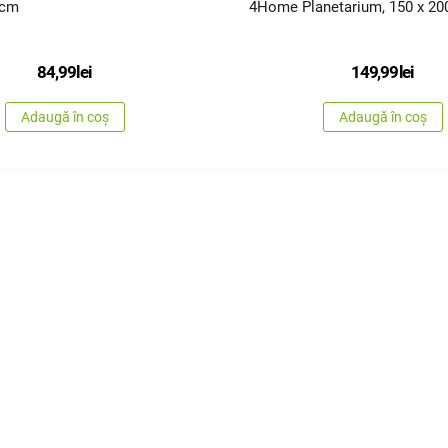
 cm
4Home Planetarium, 150 x 20
84,99
lei
149,99
lei
Adaugă în coș
Adaugă în coș