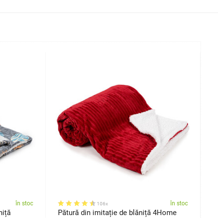
în stoc
în stoc
106x
niță
Pătură din imitație de blăniță 4Home
P