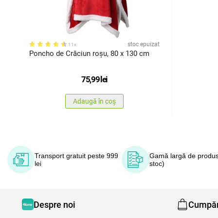
stoc epuizat
11x
Poncho de Crăciun roșu, 80 x 130 cm
75,99
lei
Adaugă în coș
Transport gratuit peste 999
Gamă largă de produs
lei
stoc)
Despre noi
Cumpăr