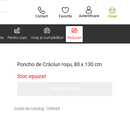
Autentificare
Contact
Favorite
Coşul
ate
Pentru copii
Voiaj și cumpărături
Reduceri
Poncho de Crăciun roșu, 80 x 130 cm
Stoc epuizat
Adaugă în coș
Codul de catalog:
708684