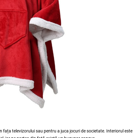
 fața televizorului sau pentru a juca jocuri de societate. Interiorul este