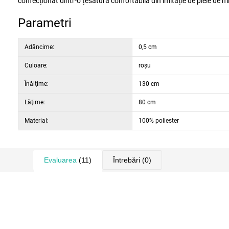
confecționat dintr-o țesătură confortabilă din imitație de piele de m
Parametri
Adâncime:
0,5 cm
Culoare:
roșu
Înălţime:
130 cm
Lăţime:
80 cm
Material:
100% poliester
Evaluarea
(11)
Întrebări
(0)