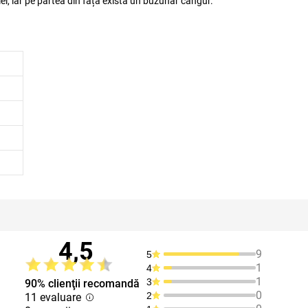
iel, iar pe partea din față există un buzunar cangur.
4,5
9
5
1
4
1
3
90% clienţii recomandă
0
2
11 evaluare