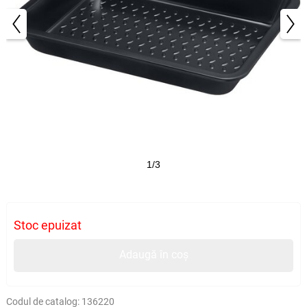
1/3
Stoc epuizat
Adaugă în coș
Codul de catalog:
136220