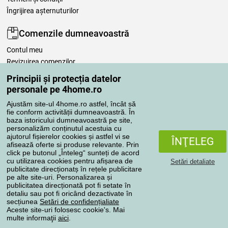
Îngrijirea așternuturilor
Comenzile dumneavoastră
Contul meu
Revizuirea comenzilor
Reclamaţii
Principii și protecția datelor
Retragere de la contract
personale pe 4home.ro
Regulile de procesare a recenziilor
Ajustăm site-ul 4home.ro astfel, încât să
fie conform activității dumneavoastră. În
baza istoricului dumneavoastră pe site,
Metode de transport
personalizăm conținutul acestuia cu
ajutorul fișierelor cookies și astfel vi se
ÎNŢELEG
afisează oferte si produse relevante. Prin
click pe butonul „Înteleg“ sunteți de acord
Metode de plată
cu utilizarea cookies pentru afișarea de
Setări detaliate
publicitate direcționatș în rețele publicitare
pe alte site-uri. Personalizarea și
publicitatea direcționată pot fi setate în
detaliu sau pot fi oricând dezactivate în
Magazin de încredere
secțiunea
Setări de confidențialiate
Aceste site-uri folosesc cookie's. Mai
multe informaţii
aici
.