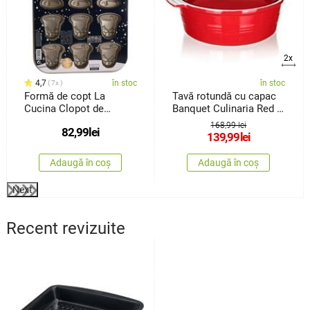
2x
4,7
în stoc
în stoc
7x
Formă de copt La
Tavă rotundă cu capac
Cucina Clopot de
Banquet Culinaria Red 3
Crăciun , 34,5 x2 x 26
l
168,99 lei
82,99
lei
cm
139,99
lei
Adaugă în coș
Adaugă în coș
Next
Recent revizuite