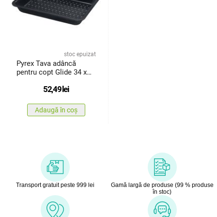
stoc epuizat
Pyrex Tava adâncă
pentru copt Glide 34 x
24 cm
52,49
lei
Adaugă în coș
Transport gratuit peste 999 lei
Gamă largă de produse (99 % produse
în stoc)