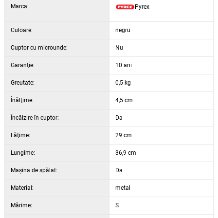
Marca:
Pyrex
Culoare:
negru
Cuptor cu microunde:
Nu
Garanţie:
10 ani
Greutate:
0,5 kg
Înălţime:
4,5 cm
Încălzire în cuptor:
Da
Lăţime:
29 cm
Lungime:
36,9 cm
Maşina de spălat:
Da
Material:
metal
Mărime:
S