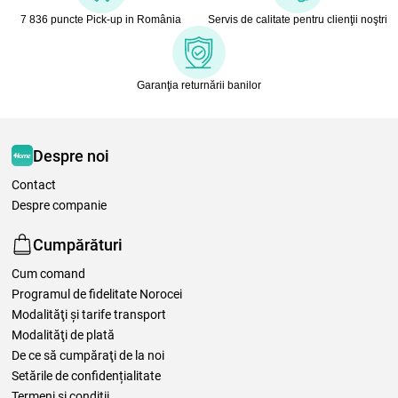
7 836 puncte Pick-up in România
Servis de calitate pentru clienţii noştri
Garanţia returnării banilor
Despre noi
Contact
Despre companie
Cumpărături
Cum comand
Programul de fidelitate Norocei
Modalităţi şi tarife transport
Modalităţi de plată
De ce să cumpăraţi de la noi
Setările de confidențialitate
Termeni şi condiţii